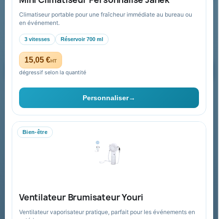
Climatiseur portable pour une fraîcheur immédiate au bureau ou
Recevez nos offres spéciales
en événement.
3 vitesses
Réservoir 700 ml
15,05 €
HT
dégressif selon la quantité
Vous pouvez vous désinscrire à tout moment. Vous trouverez pour
cela nos informations de contact dans les conditions d'utilisation du
Personnaliser
→
site.
Bien-être
Collectivités & administrations
Devis, mandat administratif et facturation Chorus Pro
adaptés au secteur public.
Espace collectivités
Ventilateur Brumisateur Youri
Ventilateur vaporisateur pratique, parfait pour les événements en