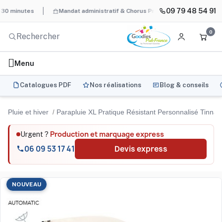
09 79 48 54 91
nutes
Mandat administratif & Chorus Pro
BAT systématique et
0
Menu
Catalogues PDF
Nos réalisations
Blog & conseils
Pluie et hiver
Parapluie XL Pratique Résistant Personnalisé Tinnar
Production et marquage express
Urgent ?
06 09 53 17 41
Devis express
NOUVEAU