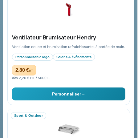
Mandat administratif & Chorus Pro
Paiement sécurisé
Expédition suivie
Nos produits
Notre société
Ventilateur Brumisateur Hendry
Nouveautés
À propos
Ventilation douce et brumisation rafraîchissante, à portée de main.
Nos expertises &
Promotions
accompagnement global
Personnalisable logo
Salons & événements
Catalogue goodies
Pourquoi nous choisir ?
2,80 €
HT
Cadeaux de fin d’année
Pourquoi ça a marché à 100%
dès 2,20 € HT / 5000 u.
pour moi ?
Ils nous ont fait confiance
Personnaliser
→
Livraison
Nous contacter
Sport & Outdoor
Aide & ressources