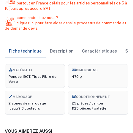
partout en France délais pour les articles personnalisés de 5 à
10 jours après accord BAT
commande chez nous ?
cliquez ici pour être aider dans le processus de commande et
de demande devis
Fiche technique
Description
Caractéristiques
Sto
category
straighten
MATÉRIAUX
DIMENSIONS
Pongee 190T, Tiges Fibre de
470 g
Verre
brush
inventory_2
MARQUAGE
CONDITIONNEMENT
2 zones de marquage
25 pièces / carton
jusqu'à 8 couleurs
1125 pièces / palette
VOUS AIMEREZ AUSSI