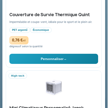
Guide : commande & devis
FAQ sur Promenoch Goodies Pub France
Couverture de Survie Thermique Quint
Conditions de retour
Imperméable et coupe-vent, idéale pour le sport et le plein air.
Paiement sécurisé
PET argenté
Économique
Plan du site
0,76 €
HT
dégressif selon la quantité
Contact & devis
Personnaliser
→
06 09 53 17 41
WhatsApp
High-tech
equipe@promenoch-goodies.com
Formulaire de contact
Demander un devis
Mini Climatiseur Personnalisé Janek