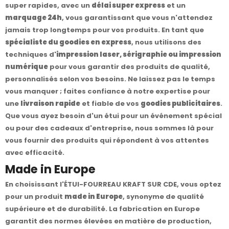
super rapides, avec un
délai super express
et un
marquage 24h
, vous garantissant que vous n'attendez
jamais trop longtemps pour vos produits. En tant que
spécialiste du goodies en express
, nous utilisons des
techniques d'
impression laser, sérigraphie ou impression
numérique
pour vous garantir des produits de qualité,
personnalisés selon vos besoins. Ne laissez pas le temps
vous manquer ; faites confiance à notre expertise pour
une
livraison rapide
et fiable de vos
goodies publicitaires
.
Que vous ayez besoin d'un étui pour un événement spécial
ou pour des cadeaux d'entreprise, nous sommes là pour
vous fournir des produits qui répondent à vos attentes
avec efficacité.
Made in Europe
En choisissant l'ÉTUI-FOURREAU KRAFT SUR CDE, vous optez
pour un produit
made in Europe
, synonyme de qualité
supérieure et de durabilité. La fabrication en Europe
garantit des normes élevées en matière de production,