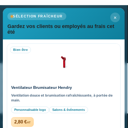
×
SÉLECTION FRAÎCHEUR
Gardez vos clients ou employés au frais cet
Newsletter
été
Recevez nos dernières nouvelles et nos offres spéciales
Bien-être
S’abonner
Nos expertises & accompagnement global
Pourquoi nous choisir ?
Ventilateur Brumisateur Hendry
FAQ sur Promenoch Goodies Pub France
Ventilation douce et brumisation rafraîchissante, à portée de
main.
Pourquoi ça a marché à 100% pour moi ?
Personnalisable logo
Salons & événements
PROMENOCH GOODIES
2,80 €
HT