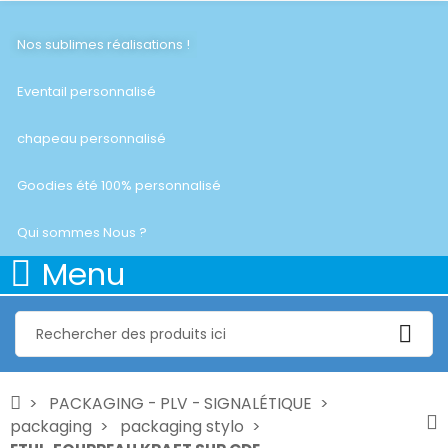
Nos sublimes réalisations !
Eventail personnalisé
chapeau personnalisé
Goodies été 100% personnalisé
Qui sommes Nous ?
Menu
PACKAGING - PLV - SIGNALÉTIQUE
packaging
packaging stylo