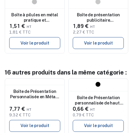
Nouveau
Nouveau
Boîte à pilules en métal
Boîte de présentation
pratique et
publicitaire
1,51 €
1,89 €
personnalisée - Zara
personnalisée Macalix
1,81 € TTC
2,27 € TTC
Voir le produit
Voir le produit
16 autres produits dans la même catégorie :
Nouveau
Nouveau
Boîte de Présentation
Personnalisée en Métal -
Boîte de Présentation
Experience Objets
personnalisée de haute
Publicitaires
7,77 €
0,66 €
qualité Steffon
9,32 € TTC
0,79 € TTC
Voir le produit
Voir le produit