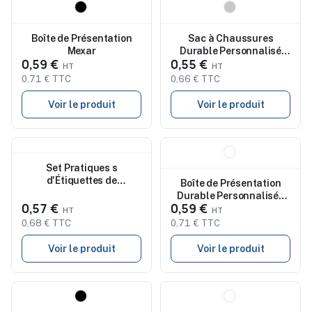
Nouveau
Nouveau
Boîte de Présentation
Sac à Chaussures
Mexar
Durable Personnalisé
0,59 €
0,55 €
Kaiki Fairtrade pas cher
0,71 € TTC
0,66 € TTC
Voir le produit
Voir le produit
Nouveau
Nouveau
Set Pratiques s
d'Étiquettes de
Boîte de Présentation
Présentation Qualix
Durable Personnalisée
0,57 €
0,59 €
pas cher Fissur
0,68 € TTC
0,71 € TTC
Voir le produit
Voir le produit
Nouveau
Nouveau