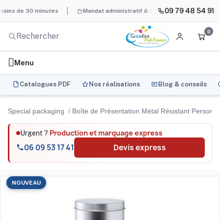
09 79 48 54 91
 de 30 minutes
Mandat administratif & Chorus Pro
BAT systém
0
Menu
Catalogues PDF
Nos réalisations
Blog & conseils
Special packaging
Boîte de Présentation Métal Résistant Personn
Production et marquage express
Urgent ?
06 09 53 17 41
Devis express
NOUVEAU