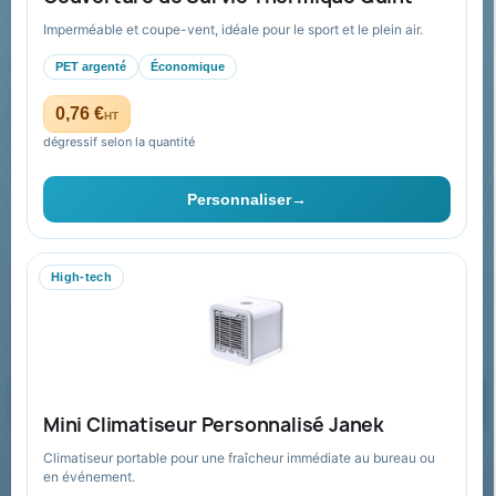
Conditions de retour
Imperméable et coupe-vent, idéale pour le sport et le plein air.
Paiement sécurisé
PET argenté
Économique
Plan du site
0,76 €
HT
dégressif selon la quantité
Contact & devis
Personnaliser
→
06 09 53 17 41
WhatsApp
High-tech
equipe@promenoch-goodies.com
Formulaire de contact
Demander un devis
Mini Climatiseur Personnalisé Janek
Climatiseur portable pour une fraîcheur immédiate au bureau ou
Recevez nos offres spéciales
en événement.