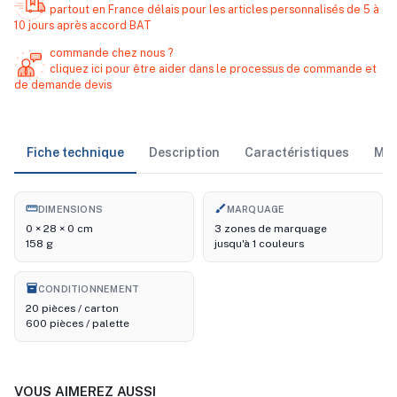
partout en France délais pour les articles personnalisés de 5 à
10 jours après accord BAT
commande chez nous ?
cliquez ici pour être aider dans le processus de commande et
de demande devis
Fiche technique
Description
Caractéristiques
Ma
straighten
brush
DIMENSIONS
MARQUAGE
0 × 28 × 0 cm
3 zones de marquage
158 g
jusqu'à 1 couleurs
inventory_2
CONDITIONNEMENT
20 pièces / carton
600 pièces / palette
VOUS AIMEREZ AUSSI