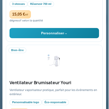
3 vitesses
Réservoir 700 ml
15,05 €
HT
dégressif selon la quantité
Vous pouvez vous désinscrire à tout moment. Vous trouverez pour
cela nos informations de contact dans les conditions d'utilisation du
Personnaliser
→
site.
Bien-être
Collectivités & administrations
Devis, mandat administratif et facturation Chorus Pro
adaptés au secteur public.
Espace collectivités
Ventilateur Brumisateur Youri
Ventilateur vaporisateur pratique, parfait pour les événements en
extérieur.
Personnalisable logo
Éco-responsable
© 2026 Goodies Pub France — Tous droits réservés