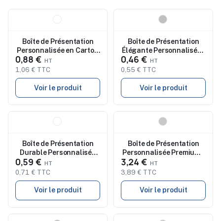
Nouveau
Nouveau
Boîte de Présentation
Boîte de Présentation
Personnalisée en Carton
Élégante Personnalisée -
0,88 €
0,46 €
Recyclé - Magdus
Rubrux Packaging
Économique
1,06 € TTC
0,55 € TTC
Voir le produit
Voir le produit
Nouveau
Nouveau
Boîte de Présentation
Boîte de Présentation
Durable Personnalisée
Personnalisée Premium -
0,59 €
3,24 €
pas cher Fissur
Grimbur
0,71 € TTC
3,89 € TTC
Voir le produit
Voir le produit