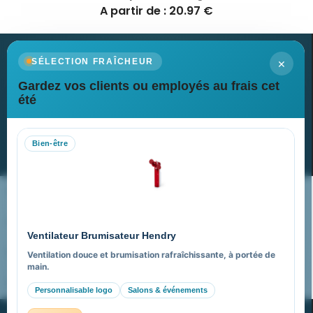
A partir de : 20.97 €
×
SÉLECTION FRAÎCHEUR
Gardez vos clients ou employés au frais cet
Newsletter
été
Recevez nos dernières nouvelles et nos offres spéciales
Bien-être
S’abonner
Nos expertises & accompagnement global
Pourquoi nous choisir ?
Ventilateur Brumisateur Hendry
FAQ sur Promenoch Goodies Pub France
Ventilation douce et brumisation rafraîchissante, à portée de
main.
Pourquoi ça a marché à 100% pour moi ?
Personnalisable logo
Salons & événements