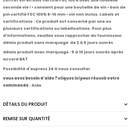
coffret vin en bois certifié FSC 100% avec une nouvelle
seconde vie ! • convient pour une bouteille de vin • bois de
pin certifié FSC 100% 8-10 mm • vin non inclus. Labels et
certifications : Ce produit est concerné par une ou
plusieurs certifications ou labellisations. Pour plus
d’informations, veuillez vous rapprocher du fournisseur.
délais produit sans marquage de 2 à 5 jours ouvrés
délais produit avec marquage : 5 à 10 jours ouvrés après
accord BAT
Possibilité d'express 24 H nous consulter
vous avez besoin d'aide ? cliquez ici pour réussir votre
commande
:
Aide
DÉTAILS DU PRODUIT
REMISE SUR QUANTITÉ