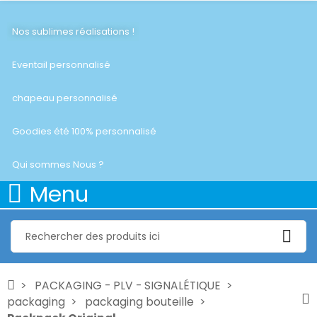
Nos sublimes réalisations !
Eventail personnalisé
chapeau personnalisé
Goodies été 100% personnalisé
Qui sommes Nous ?
Menu
PACKAGING - PLV - SIGNALÉTIQUE
packaging
packaging bouteille