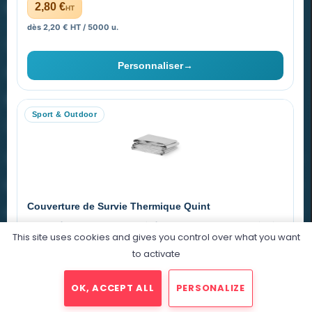
PROMENOCH GOODIES
2,80 €
HT
dès 2,20 € HT / 5000 u.
Goodies Pubfrance est édité par Promenoch
Personnaliser
→
40 rue Madeleine Michelis
92 200 Neuilly
Sport & Outdoor
equipe@promenoch-goodies.com
VOTRE COMPTE
NOTRE SITE
Couverture de Survie Thermique Quint
NOTRE SOCIÉTÉ
Imperméable et coupe-vent, idéale pour le sport et le plein air.
This site uses cookies and gives you control over what you want
PET argenté
Économique
to activate
0,76 €
HT
OK, ACCEPT ALL
PERSONALIZE
dégressif selon la quantité
2025 © Promenoch Goodies. Tous droits réservés.