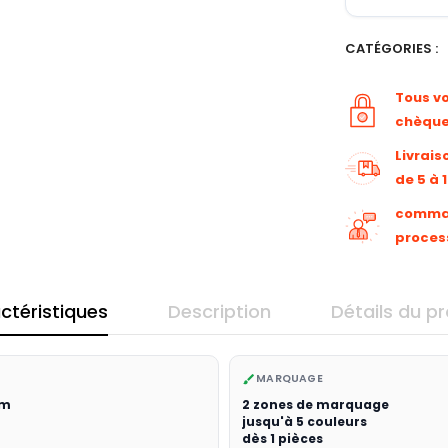
CATÉGORIES :
Tous v
chèqu
Livrais
de 5 à 
command
proces
ctéristiques
Description
Détails du pr
MARQUAGE
brush
cm
2 zones de marquage
jusqu'à 5 couleurs
dès 1 pièces