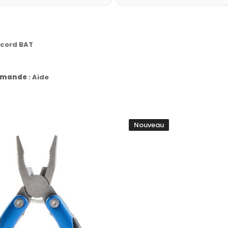
ccord BAT
commande
:
Aide
Nouveau