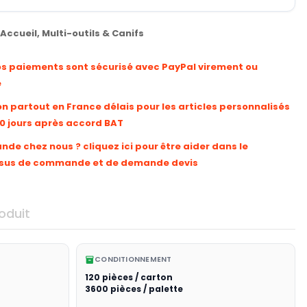
Accueil
,
Multi-outils & Canifs
os paiements sont sécurisé avec PayPal virement ou
e
on partout en France délais pour les articles personnalisés
10 jours après accord BAT
e chez nous ? cliquez ici pour être aider dans le
sus de commande et de demande devis
oduit
CONDITIONNEMENT
inventory_2
120 pièces / carton
3600 pièces / palette