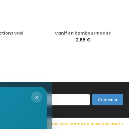
ions Saki
Canif en bambou Phoebe
2,65 €
×
S’abonner
s Pub France
Pourquoi ça a marché à 100% pour moi ?