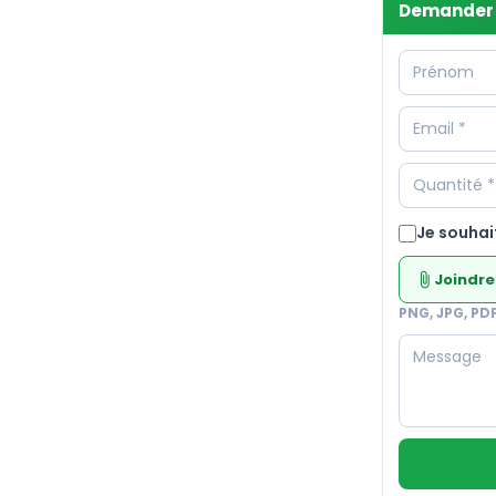
Demander 
Je souhai
Joindre
attach_file
PNG, JPG, PD