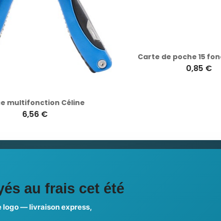
 multifonction Céline
Carte de poche 15 fonct
6,56 €
0,85 €
ciales
és au frais cet été
 logo — livraison express,
us choisir ?
FAQ sur Promenoch Goodie