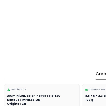
Cara
MATÉRIAUX
DIMENSIONS
category
straighten
Aluminium, acier inoxydable 420
8,8 × 5 × 2,3 
Marque : IMPRESSION
102 g
Origine : CN