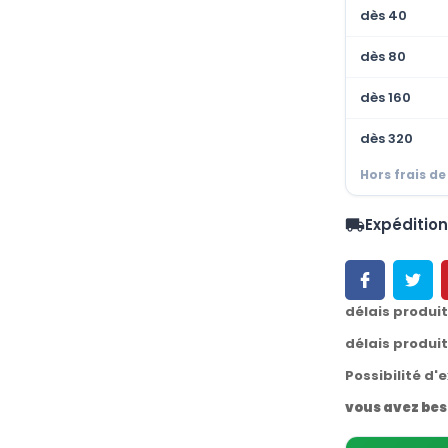
dès 40
dès 80
dès 160
dès 320
Hors frais de
Expéditio
local_shipping
délais produi
délais produi
Possibilité d'
vous avez bes