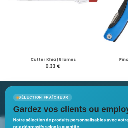
Cutter Khia | 8 lames
Pince
0,33 €
Newsletter
SÉLECTION FRAÎCHEUR
Recevez nos dernières nouvelles et nos offres spé
Gardez vos clients ou employ
Notre sélection de produits personnalisables avec votre
Nos expertises & accompagnement
Pourquoi no
prix dégressifs selon la quantité.