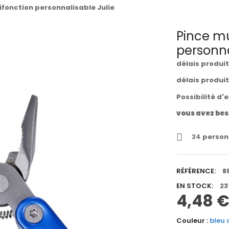
ifonction personnalisable Julie
Pince mu
personna
délais produi
délais produi
Possibilité d'
vous avez bes
34
personn
RÉFÉRENCE:
8
EN STOCK:
23
4,48 
Couleur :
bleu 