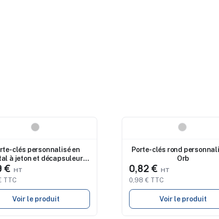
eau
Nouveau
rte-clés personnalisé en
Porte-clés rond personnali
al à jeton et décapsuleur
Orb
9 €
0,82 €
LIBOK
€ TTC
0,98 € TTC
Voir le produit
Voir le produit