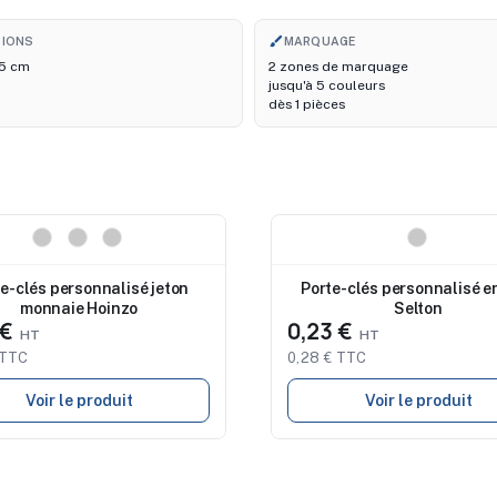
brush
SIONS
MARQUAGE
1,5 cm
2 zones de marquage
jusqu'à 5 couleurs
dès 1 pièces
au
Nouveau
e-clés personnalisé jeton
Porte-clés personnalisé e
monnaie Hoinzo
Selton
 €
0,23 €
 TTC
0,28 € TTC
Voir le produit
Voir le produit