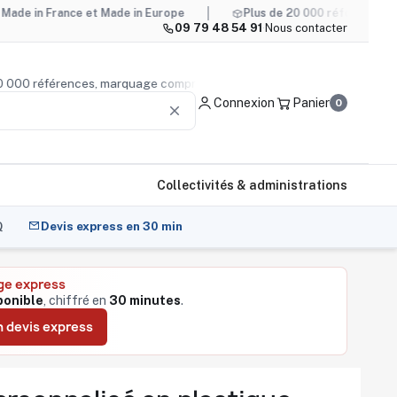
ance et Made in Europe
Plus de 20 000 références, marquage 
09 79 48 54 91
·
Nous contacter
s de 20 000 références, marquage compris
Conseil produit
Connexion
Panier
0
clear
Collectivités & administrations
Q
Devis express en 30 min
ge express
ponible
, chiffré en
30 minutes
.
 devis express