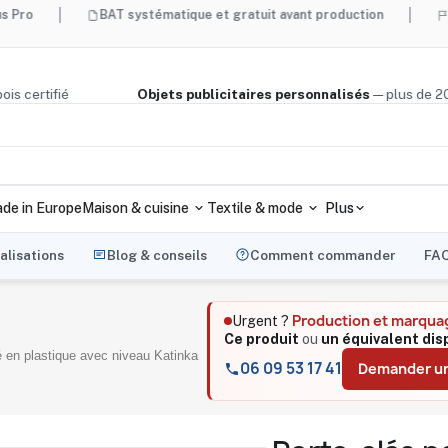
BAT systématique et gratuit avant production
Made in Fr
iège, bois certifié
Objets publicitaires personnalisés
— plu
de in Europe
Maison & cuisine
Textile & mode
Plus
alisations
Blog & conseils
Comment commander
FA
Production et marqua
Urgent ?
Ce produit
ou
un équivalent dis
é en plastique avec niveau Katinka
06 09 53 17 41
Demander un