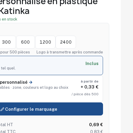
ersonnalisé en plastique
Katinka
 en stock
300
600
1200
2400
f pour 500 pièces
Logo à transmettre après commande
Inclus
 tel quel.
à partir de
personnalisé
+ 0,33 €
ibles · zone, couleurs et logo au choix
/ pièce dès 500
Configurer le marquage
tal HT
0,69 €
otal TTC
0,83 €