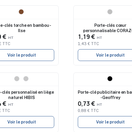
eau
Nouveau
te-clés torche en bambou -
Porte-clés cœur
Ilse
personnalisable CORA
9 €
1,19 €
€ TTC
1,43 € TTC
Voir le produit
Voir le produit
eau
Nouveau
-clés personnalisé en liège
Porte-clé publicitaire en 
naturel HIBIS
- Geoffrey
4 €
0,73 €
€ TTC
0,88 € TTC
Voir le produit
Voir le produit