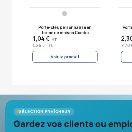
Nouveau
Nouv
Porte-clés personnalisé en
Port
forme de maison Combo
1,04 €
2,3
1,25 € TTC
2,76 
Voir le produit
Goodies Pub France
Nos produits
SÉLECTION FRAÎCHEUR
Objets publicitaires · par Promenoch
Gardez vos clients ou emplo
Nouveautés
Promotions
Votre partenaire B2B pour les goodies et