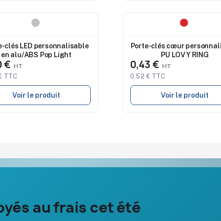
eau
Nouveau
e-clés LED personnalisable
Porte-clés cœur personnal
en alu/ABS Pop Light
PU LOVY RING
0 €
0,43 €
€ TTC
0,52 € TTC
Voir le produit
Voir le produit
Notre société
Aide & ressou
yés au frais cet été
À propos
Guide : comma
Nos expertises &
FAQ sur Prom