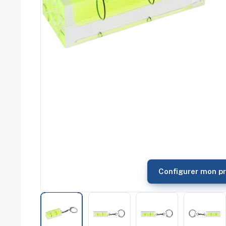
commerce
Salons
professionnels
Séminaires
Team building
Portes ouvertes
Cadeaux d'entreprise
Fin d'année
Rentrée
Cérémonies
Récompenses
Été et plage
Campagnes RSE
Voyages d'affaires
Animations
commerciales
Configurer mon pr