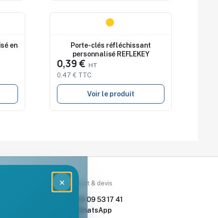
Nouveau
isé en
Porte-clés réfléchissant
personnalisé REFLEKEY
0,39 €
0,47 € TTC
Voir le produit
×
rces
Contact & devis
nde & devis
06 09 53 17 41
enoch Goodies
WhatsApp