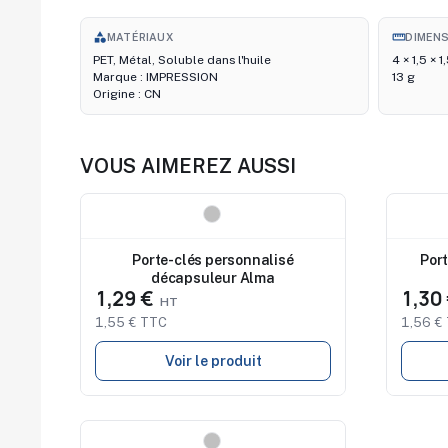
category
straighten
MATÉRIAUX
DIMEN
PET, Métal, Soluble dans l'huile
4 × 1,5 × 
Marque : IMPRESSION
13 g
Origine : CN
VOUS AIMEREZ AUSSI
Nouveau
Nouve
Porte-clés personnalisé
Port
décapsuleur Alma
1,29 €
1,30
1,55 € TTC
1,56 €
Voir le produit
Nouveau