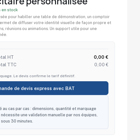
itaire personnalisée
 en stock
isée pour habiller une table de démonstration, un comptoir
permet de diffuser votre identité visuelle de façon propre et
ns, réunions ou animations. Un support utile pour une
née.
tal HT
0,00 €
otal TTC
0,00 €
quage. Le devis confirme le tarif définitif.
ande de devis express avec BAT
fé au cas par cas : dimensions, quantité et marquage
 Il nécessite une validation manuelle par nos équipes,
 sous 30 minutes.