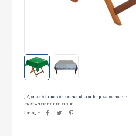
Chambres de
commerce
Salons
professionnels
Séminaires
Team building
Portes ouvertes
Cadeaux d'entreprise
Fin d'année
Rentrée
Cérémonies
Récompenses
Été et plage
Campagnes RSE
Voyages d'affaires
Animations
Ajouter à la liste de souhaits
ajouter pour comparer
commerciales
PARTAGER CETTE FICHE
Partager
Tweet
Pinterest
Partager