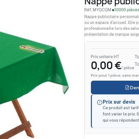
Nappe public
Réf. MYQCQM
·
10000 pièces
Nappe publicitaire personnal
ou un espace d’accueil. Elle 
professionnelle lors des salo
présentation de marque soig
Prix unitaire HT
To
0,00 €
T
/ pièce
Prix pour 1 pièce, sans mar
Dem
Prix sur devis
Ce produit est tari
font varier le prix.
qui vous répondent