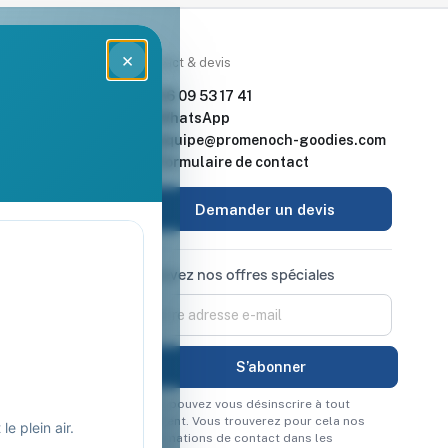
×
rces
Contact & devis
nde & devis
06 09 53 17 41
enoch Goodies
WhatsApp
equipe@promenoch-goodies.com
 retour
Formulaire de contact
urisé
Demander un devis
Recevez nos offres spéciales
Vous pouvez vous désinscrire à tout
moment. Vous trouverez pour cela nos
e plein air.
informations de contact dans les