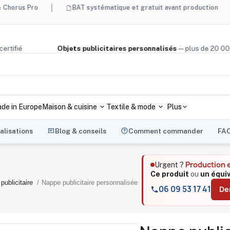
 Pro
BAT systématique et gratuit avant production
M
 bois certifié
Objets publicitaires personnalisés
— plus de 
de in Europe
Maison & cuisine
Textile & mode
Plus
alisations
Blog & conseils
Comment commander
FA
Production 
Urgent ?
Ce produit
ou
un équi
publicitaire
Nappe publicitaire personnalisée
06 09 53 17 41
De