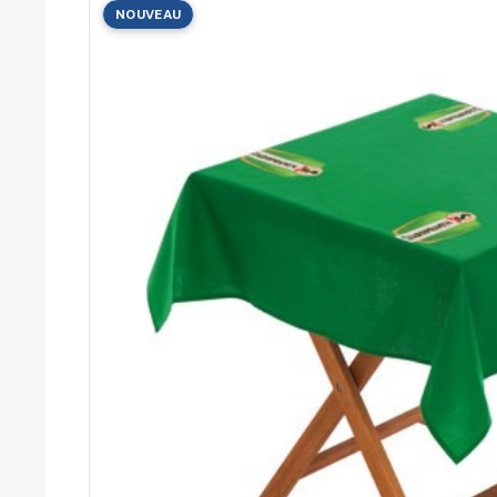
NOUVEAU
Cérémonies
Récompenses
Été et plage
Campagnes RSE
Voyages d'affaires
Animations
commerciales
Entreprises
Collectivités
Administrations
Écoles
Associations
Comités d'entreprise
Agences
événementielles
Hôtellerie
Restauration
Domaines viticoles
Maisons de luxe
Marchés publics