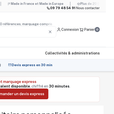
ade in France et Made in Europe
Plus de 20 000 références, m
09 79 48 54 91
·
Nous contacter
20 000 références, marquage compris
Conseil produit
— nou
Connexion
Panier
0
clear
Collectivités & administrations
Q
Devis express en 30 min
et marquage express
valent disponible
, chiffré en
30 minutes
.
mander un devis express