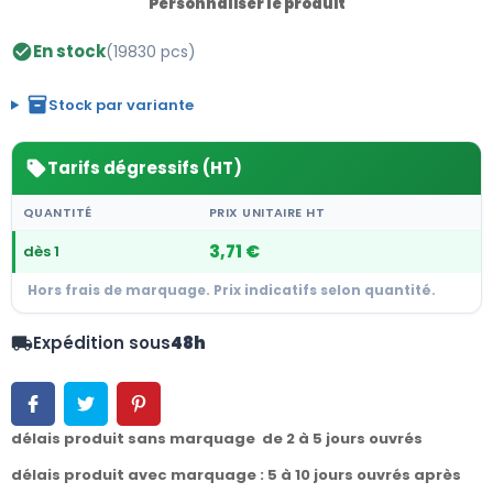
Personnaliser le produit
En stock
(19830 pcs)
check_circle
inventory_2
Stock par variante
Tarifs dégressifs (HT)
sell
QUANTITÉ
PRIX UNITAIRE HT
3,71 €
dès 1
Hors frais de marquage. Prix indicatifs selon quantité.
Expédition sous
48h
local_shipping
délais produit sans marquage de 2 à 5 jours ouvrés
délais produit avec marquage : 5 à 10 jours ouvrés après