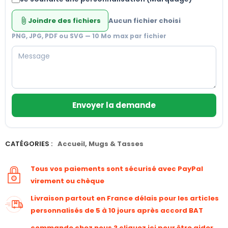
Joindre des fichiers
Aucun fichier choisi
attach_file
PNG, JPG, PDF ou SVG — 10 Mo max par fichier
Envoyer la demande
CATÉGORIES :
Accueil
,
Mugs & Tasses
Tous vos paiements sont sécurisé avec PayPal
virement ou chèque
Livraison partout en France délais pour les articles
personnalisés de 5 à 10 jours après accord BAT
commande chez nous ? cliquez ici pour être aider