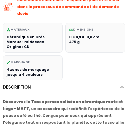
dans le processus de commande et de demande
devis
MATÉRIAUX
DIMENSIONS
category
straighten
Céramique en Grès
0 × 8,9 × 10,8 cm
Marque : midocean
475 g
Origine : CN
MARQUAGE
brush
4 zones de marquage
jusqu'à 4 couleurs
DESCRIPTION
Découvrez la Tasse personnalisée en céramique mate et
liège - MATT
, un accessoire qui redéfinit l'expérience de la
pause café ou thé. Conçue pour ceux qui apprécient
l'élégance tout en respectant la planète, cette tasse allie