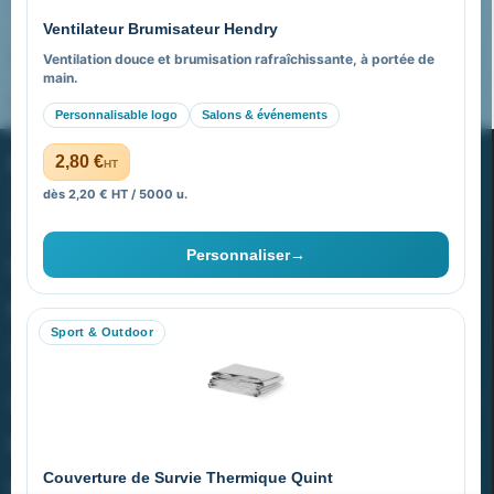
Pourquoi nous choisir ?
Ventilateur Brumisateur Hendry
FAQ sur Promenoch Goodies Pub France
Ventilation douce et brumisation rafraîchissante, à portée de
main.
Pourquoi ça a marché à 100% pour moi ?
Personnalisable logo
Salons & événements
PROMENOCH GOODIES
2,80 €
HT
dès 2,20 € HT / 5000 u.
Goodies Pubfrance est édité par Promenoch
Personnaliser
→
40 rue Madeleine Michelis
92 200 Neuilly
Sport & Outdoor
equipe@promenoch-goodies.com
VOTRE COMPTE
NOTRE SITE
Couverture de Survie Thermique Quint
NOTRE SOCIÉTÉ