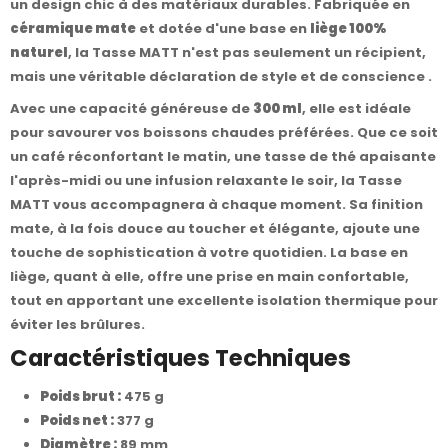
un design chic à des matériaux durables. Fabriquée en
céramique mate
et dotée d'une base en
liège 100%
naturel
, la Tasse MATT n'est pas seulement un récipient,
mais une véritable déclaration de style et de conscience .
Avec une capacité généreuse de
300 ml
, elle est idéale
pour savourer vos boissons chaudes préférées. Que ce soit
un café réconfortant le matin, une tasse de thé apaisante
l'après-midi ou une infusion relaxante le soir, la Tasse
MATT vous accompagnera à chaque moment. Sa finition
mate, à la fois douce au toucher et élégante, ajoute une
touche de sophistication à votre quotidien. La base en
liège, quant à elle, offre une prise en main confortable,
tout en apportant une excellente isolation thermique pour
éviter les brûlures.
Caractéristiques Techniques
Poids brut :
475 g
Poids net :
377 g
Diamètre :
89 mm