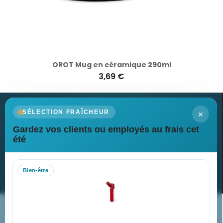
OROT Mug en céramique 290ml
3,69 €
×
SÉLECTION FRAÎCHEUR
Gardez vos clients ou employés au frais cet
Newsletter
été
Recevez nos dernières nouvelles et nos offres spéciales
Bien-être
S’abonner
Nos expertises & accompagnement global