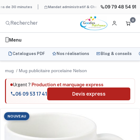
09 79 48 54 91
 30 minutes
Mandat administratif & Chorus Pro
BAT systématiq
0
Menu
Catalogues PDF
Nos réalisations
Blog & conseils
mug
Mug publicitaire porcelaine Nelson
Production et marquage express
Urgent ?
06 09 53 17 41
Devis express
NOUVEAU