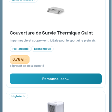
Aide & ressources
Guide : commande & devis
FAQ sur Promenoch Goodies Pub France
Couverture de Survie Thermique Quint
Conditions de retour
Imperméable et coupe-vent, idéale pour le sport et le plein air.
Paiement sécurisé
PET argenté
Économique
Plan du site
0,76 €
HT
dégressif selon la quantité
Contact & devis
Personnaliser
→
06 09 53 17 41
WhatsApp
High-tech
equipe@promenoch-goodies.com
Formulaire de contact