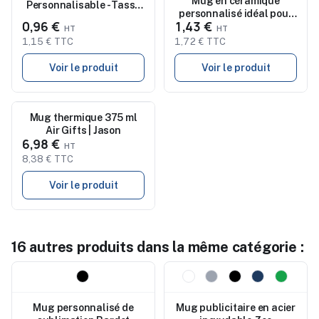
Mug en céramique
Personnalisable - Tasse
personnalisé idéal pour
Malik
0,96 €
1,43 €
cadeau d'entreprise -
Kenna
1,15 € TTC
1,72 € TTC
Voir le produit
Voir le produit
Nouveau
Mug thermique 375 ml
Air Gifts | Jason
6,98 €
8,38 € TTC
Voir le produit
16 autres produits dans la même catégorie :
Nouveau
Nouveau
Mug personnalisé de
Mug publicitaire en acier