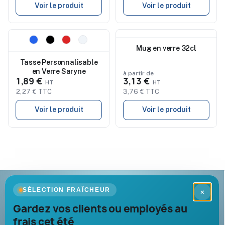
Voir le produit
Voir le produit
Nouveau
Nouveau
Mug en verre 32cl
Tasse Personnalisable
en Verre Saryne
à partir de
1,89 €
3,13 €
2,27 € TTC
3,76 € TTC
Voir le produit
Voir le produit
Goodies Pub France
SÉLECTION FRAÎCHEUR
×
Objets publicitaires · par Promenoch
Gardez vos clients ou employés au
frais cet été
Votre partenaire B2B pour les goodies et cadeaux d’affaires