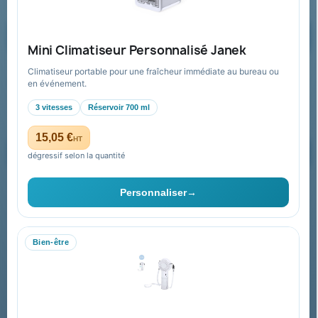
Demander un devis
Mini Climatiseur Personnalisé Janek
Climatiseur portable pour une fraîcheur immédiate au bureau ou
Recevez nos offres spéciales
en événement.
3 vitesses
Réservoir 700 ml
15,05 €
HT
dégressif selon la quantité
Vous pouvez vous désinscrire à tout moment. Vous trouverez pour
cela nos informations de contact dans les conditions d'utilisation du
Personnaliser
→
site.
Bien-être
Collectivités & administrations
Devis, mandat administratif et facturation Chorus Pro
adaptés au secteur public.