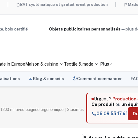
BAT systématique et gratuit avant production
Made in France 
é, liège, bois certifié
Objets publicitaires personnalisés
— 
de in Europe
Maison & cuisine
Textile & mode
Plus
alisations
Blog & conseils
Comment commander
FA
Production
Urgent ?
Ce produit
ou
un équi
1200 ml avec poignée ergonomique | Stasimus
06 09 53 17 41
De