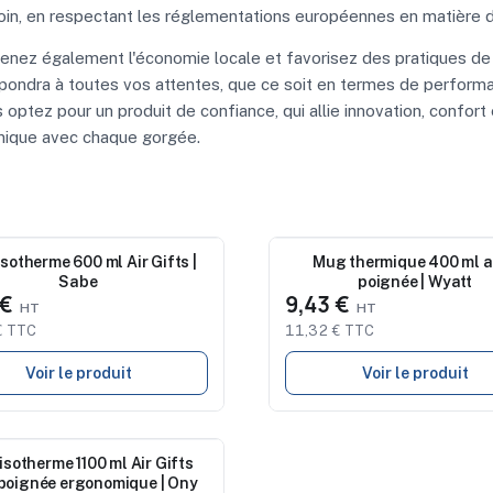
soin, en respectant les réglementations européennes en matière 
enez également l'économie locale et favorisez des pratiques de 
 répondra à toutes vos attentes, que ce soit en termes de perfo
optez pour un produit de confiance, qui allie innovation, confort
unique avec chaque gorgée.
au
sotherme 600 ml Air Gifts |
Nouveau
Mug thermique 400 ml a
Sabe
poignée | Wyatt
 €
9,43 €
€ TTC
11,32 € TTC
Voir le produit
Voir le produit
au
sotherme 1100 ml Air Gifts
poignée ergonomique | Ony