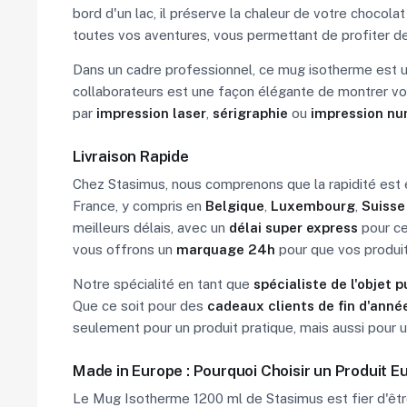
bord d'un lac, il préserve la chaleur de votre chocol
toutes vos aventures, vous permettant de profiter d
Dans un cadre professionnel, ce mug isotherme est u
collaborateurs est une façon élégante de montrer vot
par
impression laser
,
sérigraphie
ou
impression nu
Livraison Rapide
Chez Stasimus, nous comprenons que la rapidité est 
France, y compris en
Belgique
,
Luxembourg
,
Suisse
meilleurs délais, avec un
délai super express
pour ce
vous offrons un
marquage 24h
pour que vos produit
Notre spécialité en tant que
spécialiste de l'objet p
Que ce soit pour des
cadeaux clients de fin d'anné
seulement pour un produit pratique, mais aussi pour u
Made in Europe : Pourquoi Choisir un Produit E
Le Mug Isotherme 1200 ml de Stasimus est fier d'être