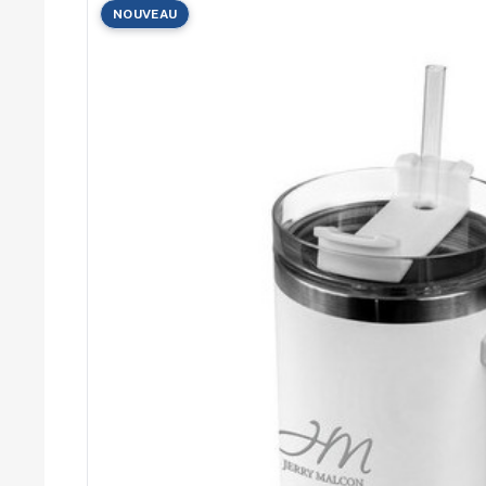
Cérémonies
NOUVEAU
Récompenses
Été et plage
Campagnes RSE
Voyages d'affaires
Animations
commerciales
Entreprises
Collectivités
Administrations
Écoles
Associations
Comités d'entreprise
Agences
événementielles
Hôtellerie
Restauration
Domaines viticoles
Maisons de luxe
Marchés publics
Chambres de