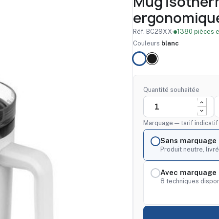
Mug isother
ergonomique
Réf. BC29XX
·
1380 pièces e
Couleurs
blanc
Quantité souhaitée
Marquage — tarif indicati
Sans marquage
Produit neutre, livré
Avec marquage 
8 techniques dispon