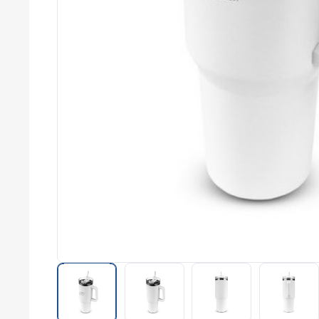
commerce
Salons
professionnels
Séminaires
Team building
Portes ouvertes
Cadeaux d'entreprise
Fin d'année
Rentrée
Cérémonies
Récompenses
Été et plage
Campagnes RSE
Voyages d'affaires
Animations
commerciales