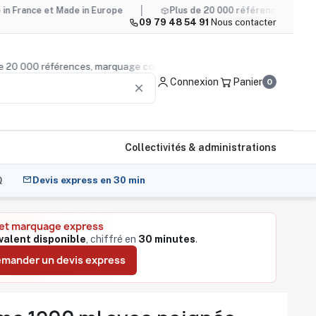
et Made in Europe
Plus de 20 000 références, marquage compr
09 79 48 54 91
·
Nous contacter
plus de 20 000 références, marquage compris
Conseil prod
Connexion
Panier
0
clear
Collectivités & administrations
Q
Devis express en 30 min
 et marquage express
valent disponible
, chiffré en
30 minutes
.
mander un devis express