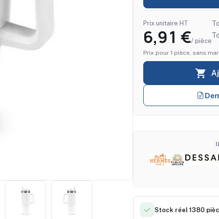
Prix unitaire HT
To
6,91 €
T
/ pièce
Prix pour 1 pièce, sans mar

A
Dem
Stock réel 1380 piè