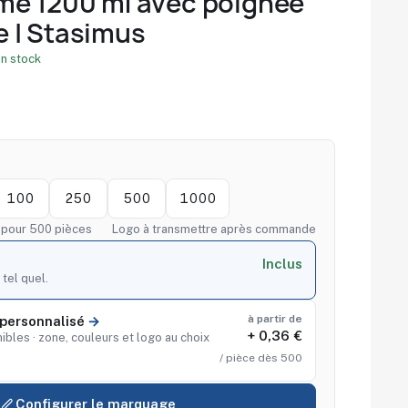
me 1200 ml avec poignée
 | Stasimus
n stock
100
250
500
1000
f pour 500 pièces
Logo à transmettre après commande
Inclus
 tel quel.
à partir de
personnalisé
+ 0,36 €
ibles · zone, couleurs et logo au choix
/ pièce dès 500
Configurer le marquage