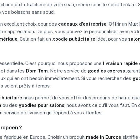
at chaud ou la fraîcheur de votre eau, même sous le soleil brûlant
e vos boissons sans souci.
n excellent choix pour des
cadeaux d'entreprise
. Offrir un Mug
re appréciation. De plus, vous pouvez le personnaliser avec vot
mérique
. Cela en fait un
goodie publicitaire
idéal pour vos
salon
essentielle. C'est pourquoi nous proposons une
livraison rapide
et dans les
Dom Tom
. Notre service de
goodies express
garant
ux qui en ont besoin immédiatement. Si vous recherchez des
goo
s soient prêts à temps.
ublicitaire
nous permet de vous offrir des produits de haute qualit
e
ou des
goodies pour salons
, nous avons ce qu'il vous faut. E
n service de livraison qui répond à vos attentes.
uropéen ?
 fabriqué en Europe. Choisir un produit
made in Europe
signifie 