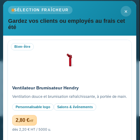
×
SÉLECTION FRAÎCHEUR
Gardez vos clients ou employés au frais cet
Newsletter
été
Recevez nos dernières nouvelles et nos offres spéciales
Bien-être
S’abonner
Nos expertises & accompagnement global
Pourquoi nous choisir ?
Ventilateur Brumisateur Hendry
FAQ sur Promenoch Goodies Pub France
Ventilation douce et brumisation rafraîchissante, à portée de main.
Personnalisable logo
Salons & événements
Pourquoi ça a marché à 100% pour moi ?
2,80 €
HT
PROMENOCH GOODIES
dès 2,20 € HT / 5000 u.