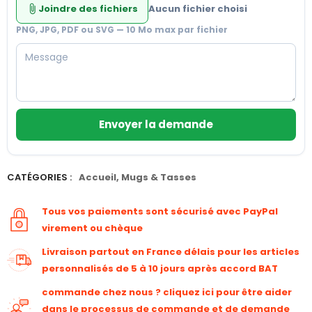
Joindre des fichiers
Aucun fichier choisi
attach_file
PNG, JPG, PDF ou SVG — 10 Mo max par fichier
Envoyer la demande
CATÉGORIES :
Accueil
,
Mugs & Tasses
Tous vos paiements sont sécurisé avec PayPal
virement ou chèque
Livraison partout en France délais pour les articles
personnalisés de 5 à 10 jours après accord BAT
commande chez nous ? cliquez ici pour être aider
dans le processus de commande et de demande