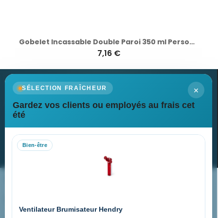
Gobelet Incassable Double Paroi 350 ml Personnalisé BEIBAKU
7,16 €
×
SÉLECTION FRAÎCHEUR
Gardez vos clients ou employés au frais cet
Newsletter
été
Recevez nos dernières nouvelles et nos offres spéciales
Bien-être
S’abonner
Nos expertises & accompagnement global
Pourquoi nous choisir ?
Ventilateur Brumisateur Hendry