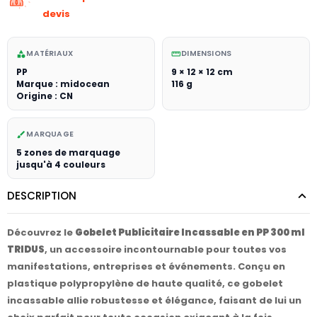
devis
MATÉRIAUX
DIMENSIONS
category
straighten
PP
9 × 12 × 12 cm
Marque : midocean
116 g
Origine : CN
MARQUAGE
brush
5 zones de marquage
jusqu'à 4 couleurs
DESCRIPTION
Découvrez le
Gobelet Publicitaire Incassable en PP 300 ml
TRIDUS
, un accessoire incontournable pour toutes vos
manifestations, entreprises et événements. Conçu en
plastique polypropylène de haute qualité, ce gobelet
incassable allie robustesse et élégance, faisant de lui un