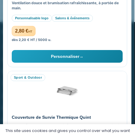
FAQ sur Promenoch Goodies Pub France
Ventilation douce et brumisation rafraîchissante, à portée de
main.
Pourquoi ça a marché à 100% pour moi ?
Personnalisable logo
Salons & événements
PROMENOCH GOODIES
2,80 €
HT
dès 2,20 € HT / 5000 u.
Goodies Pubfrance est édité par Promenoch
Personnaliser
→
40 rue Madeleine Michelis
92 200 Neuilly
Sport & Outdoor
equipe@promenoch-goodies.com
VOTRE COMPTE
NOTRE SITE
Couverture de Survie Thermique Quint
NOTRE SOCIÉTÉ
Imperméable et coupe-vent, idéale pour le sport et le plein air.
This site uses cookies and gives you control over what you want