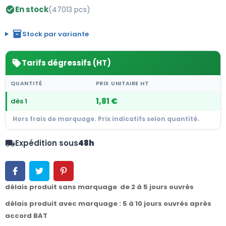
En stock
(47013 pcs)
check_circle
inventory_2
Stock par variante
Tarifs dégressifs (HT)
sell
QUANTITÉ
PRIX UNITAIRE HT
1,81 €
dès 1
Hors frais de marquage. Prix indicatifs selon quantité.
Expédition sous
48h
local_shipping
délais produit sans marquage de 2 à 5 jours ouvrés
délais produit avec marquage : 5 à 10 jours ouvrés après
accord BAT