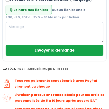
Joindre des fichiers
Aucun fichier choisi
attach_file
PNG, JPG, PDF ou SVG — 10 Mo max par fichier
Envoyer la demande
CATÉGORIES :
Accueil
,
Mugs & Tasses
Tous vos paiements sont sécurisé avec PayPal
virement ou chèque
Livraison partout en France délais pour les articles
personnalisés de 5 à 10 jours après accord BAT
commande chez nous ? cliquez ici pour être aider