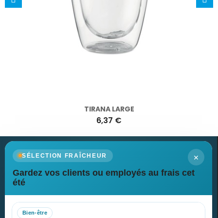
TIRANA LARGE
6,37 €
×
SÉLECTION FRAÎCHEUR
Gardez vos clients ou employés au frais cet
Newsletter
été
Recevez nos dernières nouvelles et nos offres spéciales
Bien-être
S’abonner