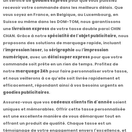
un service de
goodies express
pour que vous puissiez
recevoir votre commande dans les meilleurs délais. Que
vous soyez en France, en Belgique, au Luxembourg, en
Suisse ou même dans les DOM-TOM, nous garantissons
une
livraison express
de votre tasse double paroi CHIN
CHAN. Grâce à notre
spécialité de l'objet publicitaire
, nous
proposons des solutions de marquage rapide, incluant
l'
impression laser
, la
sérigraphie
ou l'
impression
numérique
, avec un
délai super express
pour que votre
commande soit prête en un rien de temps. Profitez de
notre
marquage 24h
pour faire personnaliser votre tasse,
et nous veillerons à ce qu’elle soit livrée rapidement et
efficacement, répondant ainsi à vos besoins urgents en
goodies publicitaires
.
Assurez-vous que vos
cadeaux clients fin d'année
soient
uniques et mémorables. Offrir cette tasse personnalisée
est une excellente manière de vous démarquer tout en
offrant un produit de qualité. Chaque tasse est un
témoignage de votre engagement envers l'excellence, et