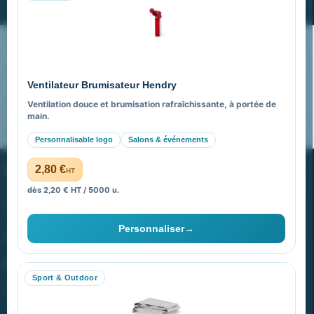
Nos expertises & accompagnement global
Pourquoi nous choisir ?
Ventilateur Brumisateur Hendry
FAQ sur Promenoch Goodies Pub France
Ventilation douce et brumisation rafraîchissante, à portée de
main.
Pourquoi ça a marché à 100% pour moi ?
Personnalisable logo
Salons & événements
PROMENOCH GOODIES
2,80 €
HT
dès 2,20 € HT / 5000 u.
Goodies Pubfrance est édité par Promenoch
Personnaliser
→
40 rue Madeleine Michelis
92 200 Neuilly
Sport & Outdoor
equipe@promenoch-goodies.com