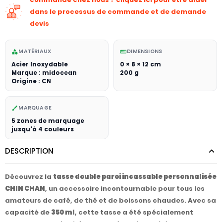
dans le processus de commande et de demande
devis
MATÉRIAUX
DIMENSIONS
category
straighten
Acier Inoxydable
0 × 8 × 12 cm
Marque : midocean
200 g
Origine : CN
MARQUAGE
brush
5 zones de marquage
jusqu'à 4 couleurs
DESCRIPTION
Découvrez la
tasse double paroi incassable personnalisée
CHIN CHAN
, un accessoire incontournable pour tous les
amateurs de café, de thé et de boissons chaudes. Avec sa
capacité de
350 ml
, cette tasse a été spécialement