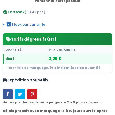
Personnaliser le produit
En stock
(30519 pcs)
check_circle
inventory_2
Stock par variante
Tarifs dégressifs (HT)
sell
QUANTITÉ
PRIX UNITAIRE HT
3,25 €
dès 1
Hors frais de marquage. Prix indicatifs selon quantité.
Expédition sous
48h
local_shipping
délais produit sans marquage de 2 à 5 jours ouvrés
délais produit avec marquage : 5 à 10 jours ouvrés après