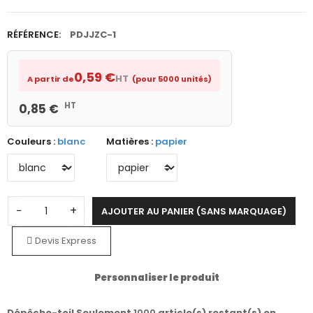
RÉFÉRENCE:
PDJJZC-1
0,59 €
HT
A partir de
(pour 5000 unités)
HT
0,85 €
Couleurs :
blanc
Matières :
papier
−
+
AJOUTER AU PANIER (SANS MARQUAGE)
Devis Express
Personnaliser le produit
Dépêche-toi! Seulement
1000
article(s) restant(s) en