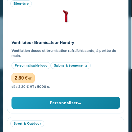
Bien-être
S’abonner
Nos expertises & accompagnement global
Pourquoi nous choisir ?
Ventilateur Brumisateur Hendry
FAQ sur Promenoch Goodies Pub France
Ventilation douce et brumisation rafraîchissante, à portée de
main.
Pourquoi ça a marché à 100% pour moi ?
Personnalisable logo
Salons & événements
PROMENOCH GOODIES
2,80 €
HT
dès 2,20 € HT / 5000 u.
Goodies Pubfrance est édité par Promenoch
Personnaliser
→
40 rue Madeleine Michelis
92 200 Neuilly
Sport & Outdoor
equipe@promenoch-goodies.com