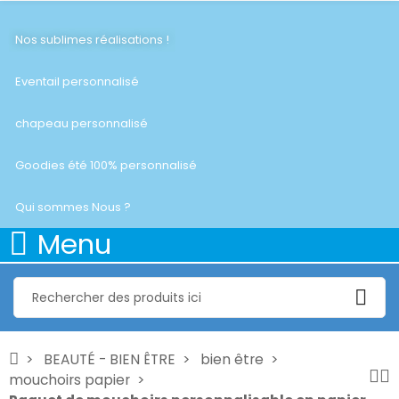
Nos sublimes réalisations !
Eventail personnalisé
chapeau personnalisé
Goodies été 100% personnalisé
Qui sommes Nous ?
Menu
BEAUTÉ - BIEN ÊTRE
bien être
mouchoirs papier