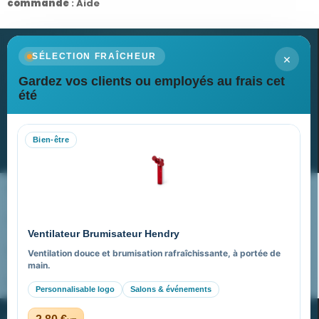
commande
:
Aide
×
SÉLECTION FRAÎCHEUR
Gardez vos clients ou employés au frais cet
Newsletter
été
Recevez nos dernières nouvelles et nos offres spéciales
Bien-être
S’abonner
Nos expertises & accompagnement global
Pourquoi nous choisir ?
Ventilateur Brumisateur Hendry
FAQ sur Promenoch Goodies Pub France
Ventilation douce et brumisation rafraîchissante, à portée de
main.
Pourquoi ça a marché à 100% pour moi ?
Personnalisable logo
Salons & événements