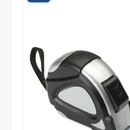
Cérémonies
Récompenses
Été et plage
Campagnes RSE
Voyages d'affaires
Animations
commerciales
Entreprises
Collectivités
Administrations
Écoles
Associations
Comités d'entreprise
Agences
événementielles
Hôtellerie
Restauration
Domaines viticoles
Maisons de luxe
Marchés publics
Chambres de