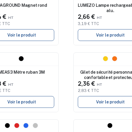
AGROUND Magnet rond
LUMEZO Lampe rechargeab
alu.
4 €
2,66 €
€ TTC
3,19 € TTC
Voir le produit
Voir le produit
eau
Nouveau
MEAS3 Mètre ruban 3M
Gilet de sécurité personna
confortable et protecteu
8 €
2,36 €
VISICOAT
€ TTC
2,83 € TTC
Voir le produit
Voir le produit
eau
Nouveau