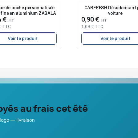
e de poche personnalisée
CARFRESH Désodorisant 
a fine en aluminium ZABALA
voiture
4 €
0,90 €
€ TTC
1,08 € TTC
Voir le produit
Voir le produit
Notre société
Aide & ressou
yés au frais cet été
À propos
Guide : comma
Nos expertises &
FAQ sur Prom
dies
accompagnement global
Pub France
logo — livraison
n d’année
Pourquoi nous choisir ?
Conditions de
Pourquoi ça a marché à 100%
Paiement séc