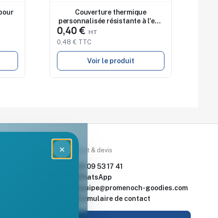
pour
Couverture thermique
personnalisée résistante à l'eau
0,40 €
GANTE
0,48 € TTC
Voir le produit
×
rces
Contact & devis
nde & devis
06 09 53 17 41
enoch Goodies
WhatsApp
equipe@promenoch-goodies.com
 retour
Formulaire de contact
urisé