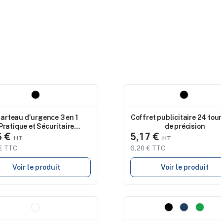
eau
Nouveau
arteau d'urgence 3 en 1
Coffret publicitaire 24 tou
Pratique et Sécuritaire
de précision
6 €
5,17 €
Personnalisé HAMALUZ
€ TTC
6,20 € TTC
Voir le produit
Voir le produit
eau
Nouveau