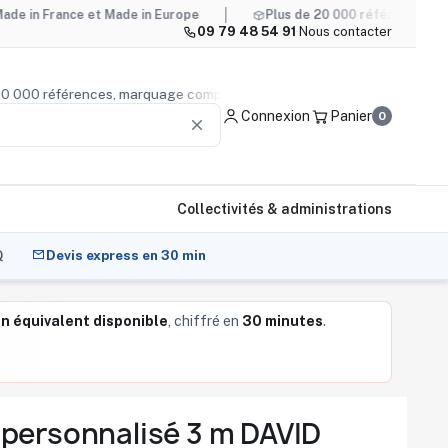
nce et Made in Europe
Plus de 20 000 références, marquage c
09 79 48 54 91
·
Nous contacter
us de 20 000 références, marquage compris
Conseil produi
Connexion
Panier
0
clear
Collectivités & administrations
Q
Devis express en 30 min
n équivalent disponible
, chiffré en
30 minutes
.
personnalisé 3 m DAVID