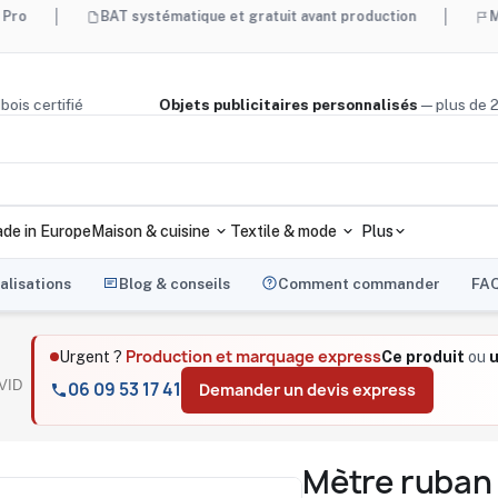
BAT systématique et gratuit avant production
Made in Fra
liège, bois certifié
Objets publicitaires personnalisés
— pl
de in Europe
Maison & cuisine
Textile & mode
Plus
alisations
Blog & conseils
Comment commander
FA
Production et marquage express
Urgent ?
Ce produit
ou
u
AVID
06 09 53 17 41
Demander un devis express
Mètre ruban 