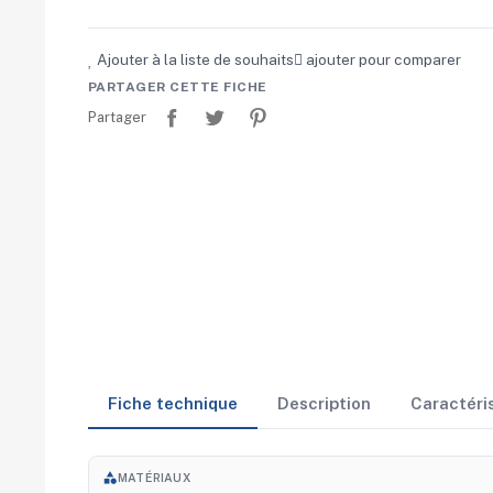
Ajouter à la liste de souhaits
ajouter pour comparer
PARTAGER CETTE FICHE
Partager
Tweet
Pinterest
Partager
Fiche technique
Description
Caractéri
category
MATÉRIAUX