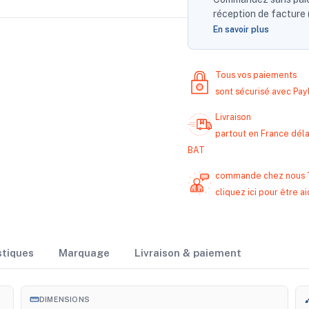
réception de facture (
En savoir plus
Tous vos paiements
sont sécurisé avec Pa
Livraison
partout en France délai
BAT
commande chez nous 
cliquez ici pour être
stiques
Marquage
Livraison & paiement
straighten
br
DIMENSIONS