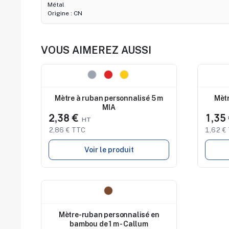
Métal
Origine : CN
VOUS AIMEREZ AUSSI
Nouveau
Nouve
Mètre à ruban personnalisé 5 m
Mètr
MIA
2,38 €
1,35
2,86 € TTC
1,62 €
Voir le produit
Nouveau
Mètre-ruban personnalisé en
bambou de 1 m - Callum