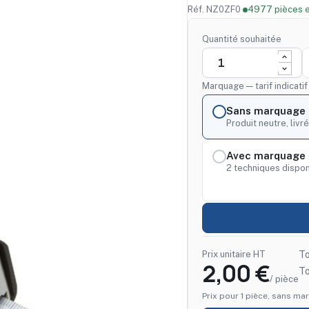
Réf. NZ0ZF0
·
4977 pièces e
Quantité souhaitée
Marquage — tarif indicati
Sans marquage
Produit neutre, livré
Avec marquage 
2 techniques dispon
Prix unitaire HT
To
2,00 €
T
/ pièce
Prix pour 1 pièce, sans mar