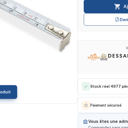

A
Dem
Stock réel 4977 piè
oduit
Paiement sécurisé
Vous êtes une admi
Commandez sans paiem