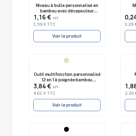
Niveau à bulle personnalisé en
M
bambou avec décapsuleur
1,16 €
0,2
CIROK
1,39 € TTC
0,29 
Voir le produit
Nouveau
Nouv
Outil multifonction personnalisé
12 en 1 à poignée bambou
3,84 €
1,8
MURDOK
4,61 € TTC
2,26 
Voir le produit
Nouveau
Nouv