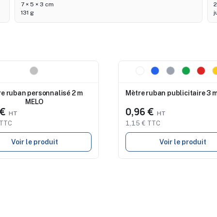
7 × 5 × 3 cm
2
131 g
j
au
Nouveau
e ruban personnalisé 2 m
Mètre ruban publicitaire 3 
MELO
 €
0,96 €
 TTC
1,15 € TTC
Voir le produit
Voir le produit