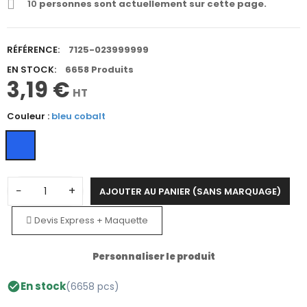
10
personnes sont actuellement sur cette page.
RÉFÉRENCE:
7125-023999999
EN STOCK:
6658 Produits
3,19 €
HT
Couleur :
bleu cobalt
−
+
AJOUTER AU PANIER (SANS MARQUAGE)
Devis Express + Maquette
Personnaliser le produit
En stock
(6658 pcs)
check_circle