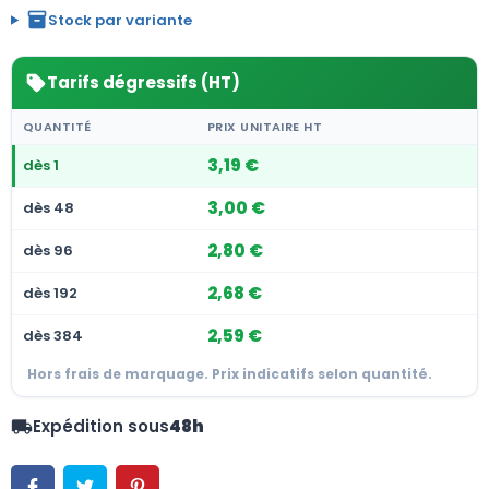
inventory_2
Stock par variante
Tarifs dégressifs (HT)
sell
QUANTITÉ
PRIX UNITAIRE HT
3,19 €
dès 1
3,00 €
dès 48
2,80 €
dès 96
2,68 €
dès 192
2,59 €
dès 384
Hors frais de marquage. Prix indicatifs selon quantité.
Expédition sous
48h
local_shipping