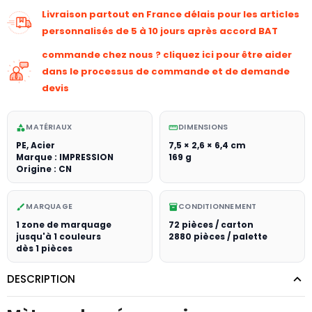
Livraison partout en France délais pour les articles
personnalisés de 5 à 10 jours après accord BAT
commande chez nous ? cliquez ici pour être aider
dans le processus de commande et de demande
devis
MATÉRIAUX
DIMENSIONS
category
straighten
PE, Acier
7,5 × 2,6 × 6,4 cm
Marque : IMPRESSION
169 g
Origine : CN
MARQUAGE
CONDITIONNEMENT
brush
inventory_2
1 zone de marquage
72 pièces / carton
jusqu'à 1 couleurs
2880 pièces / palette
dès 1 pièces
DESCRIPTION