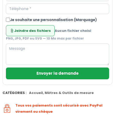
Je souhaite une personnalisation (Marquage)
Joindre des fichiers
Aucun fichier choisi
attach_file
PNG, JPG, PDF ou SVG — 10 Mo max par fichier
Envoyer la demande
CATÉGORIES :
Accueil
,
Mètres & Outils de mesure
Tous vos paiements sont sécurisé avec PayPal
virement ou chèque