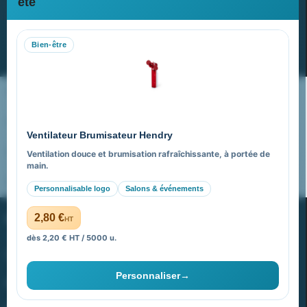
été
Recevez nos dernières nouvelles et nos offres spéciales
Bien-être
S’abonner
Nos expertises & accompagnement global
Pourquoi nous choisir ?
Ventilateur Brumisateur Hendry
FAQ sur Promenoch Goodies Pub France
Ventilation douce et brumisation rafraîchissante, à portée de
main.
Pourquoi ça a marché à 100% pour moi ?
Personnalisable logo
Salons & événements
PROMENOCH GOODIES
2,80 €
HT
dès 2,20 € HT / 5000 u.
Goodies Pubfrance est édité par Promenoch
Personnaliser
→
40 rue Madeleine Michelis