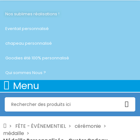
Nos sublimes réalisations !
Eventail personnalisé
chapeau personnalisé
Goodies été 100% personnalisé
Qui sommes Nous ?
Menu
FÊTE - ÉVÉNEMENTIEL
cérémonie
médaille