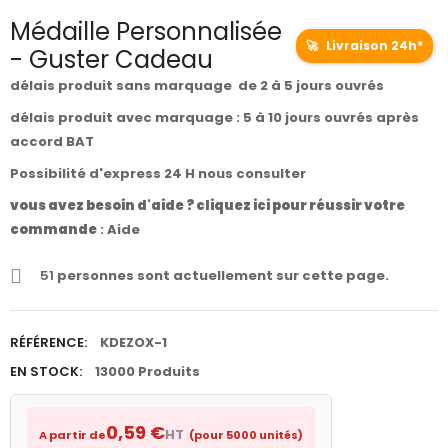
Médaille Personnalisée
🚀
Livraison 24h*
- Guster Cadeau
délais produit sans marquage de 2 à 5 jours ouvrés
délais produit avec marquage : 5 à 10 jours ouvrés après
accord BAT
Possibilité d'express 24 H nous consulter
vous avez besoin d'aide ? cliquez ici pour réussir votre
commande
:
Aide
51
personnes sont actuellement sur cette page.
RÉFÉRENCE:
KDEZOX-1
EN STOCK:
13000 Produits
0,59 €
HT
A partir de
(pour 5000 unités)