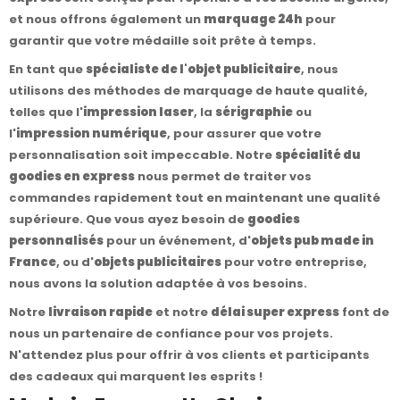
et nous offrons également un
marquage 24h
pour
garantir que votre médaille soit prête à temps.
En tant que
spécialiste de l'objet publicitaire
, nous
utilisons des méthodes de marquage de haute qualité,
telles que l'
impression laser
, la
sérigraphie
ou
l'
impression numérique
, pour assurer que votre
personnalisation soit impeccable. Notre
spécialité du
goodies en express
nous permet de traiter vos
commandes rapidement tout en maintenant une qualité
supérieure. Que vous ayez besoin de
goodies
personnalisés
pour un événement, d'
objets pub made in
France
, ou d'
objets publicitaires
pour votre entreprise,
nous avons la solution adaptée à vos besoins.
Notre
livraison rapide
et notre
délai super express
font de
nous un partenaire de confiance pour vos projets.
N'attendez plus pour offrir à vos clients et participants
des cadeaux qui marquent les esprits !