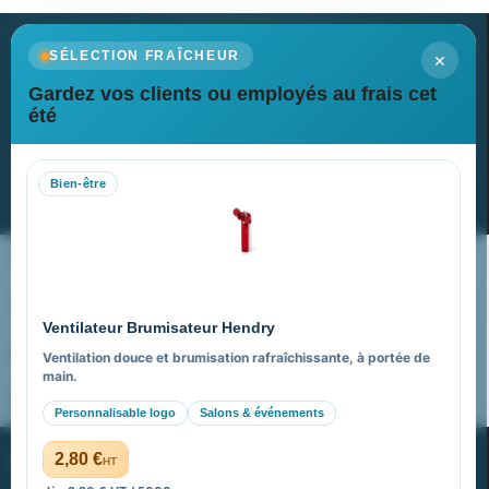
×
SÉLECTION FRAÎCHEUR
Gardez vos clients ou employés au frais cet
Newsletter
été
Recevez nos dernières nouvelles et nos offres spéciales
Bien-être
S’abonner
Nos expertises & accompagnement global
Pourquoi nous choisir ?
Ventilateur Brumisateur Hendry
FAQ sur Promenoch Goodies Pub France
Ventilation douce et brumisation rafraîchissante, à portée de
main.
Pourquoi ça a marché à 100% pour moi ?
Personnalisable logo
Salons & événements
PROMENOCH GOODIES
2,80 €
HT