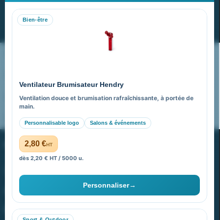
Recevez nos dernières nouvelles et nos offres spéciales
Bien-être
S’abonner
Nos expertises & accompagnement global
Pourquoi nous choisir ?
Ventilateur Brumisateur Hendry
FAQ sur Promenoch Goodies Pub France
Ventilation douce et brumisation rafraîchissante, à portée de
main.
Pourquoi ça a marché à 100% pour moi ?
Personnalisable logo
Salons & événements
PROMENOCH GOODIES
2,80 €
HT
dès 2,20 € HT / 5000 u.
Goodies Pubfrance est édité par Promenoch
Personnaliser
→
40 rue Madeleine Michelis
92 200 Neuilly
Sport & Outdoor