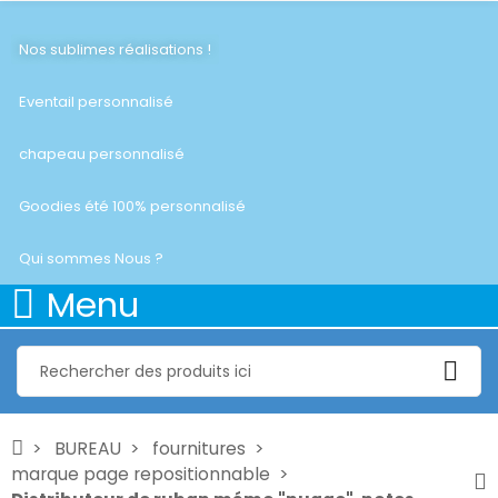
Nos sublimes réalisations !
Eventail personnalisé
chapeau personnalisé
Goodies été 100% personnalisé
Qui sommes Nous ?
Menu
BUREAU
fournitures
marque page repositionnable