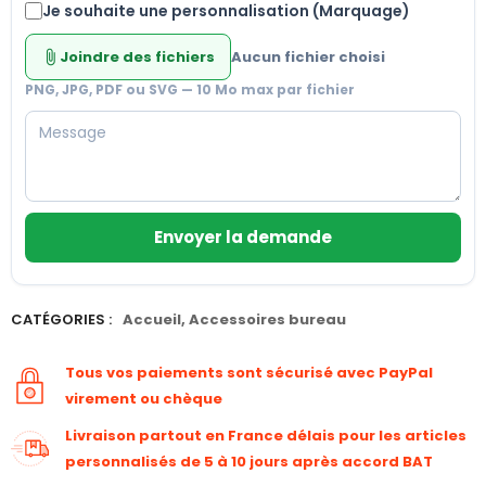
Je souhaite une personnalisation (Marquage)
Joindre des fichiers
Aucun fichier choisi
attach_file
PNG, JPG, PDF ou SVG — 10 Mo max par fichier
Envoyer la demande
CATÉGORIES :
Accueil
,
Accessoires bureau
Tous vos paiements sont sécurisé avec PayPal
virement ou chèque
Livraison partout en France délais pour les articles
personnalisés de 5 à 10 jours après accord BAT