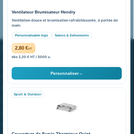
Pourquoi nous choisir ?
Ventilateur Brumisateur Hendry
FAQ sur Promenoch Goodies Pub France
Ventilation douce et brumisation rafraîchissante, à portée de
main.
Pourquoi ça a marché à 100% pour moi ?
Personnalisable logo
Salons & événements
PROMENOCH GOODIES
2,80 €
HT
dès 2,20 € HT / 5000 u.
Goodies Pubfrance est édité par Promenoch
Personnaliser
→
40 rue Madeleine Michelis
92 200 Neuilly
Sport & Outdoor
equipe@promenoch-goodies.com
VOTRE COMPTE
NOTRE SITE
Couverture de Survie Thermique Quint