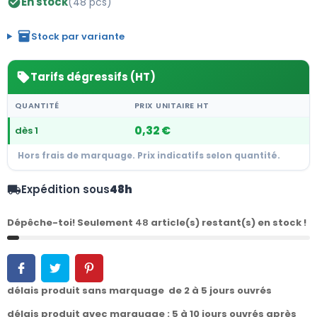
En stock
(48 pcs)
check_circle
inventory_2
Stock par variante
Tarifs dégressifs (HT)
sell
QUANTITÉ
PRIX UNITAIRE HT
0,32 €
dès 1
Hors frais de marquage. Prix indicatifs selon quantité.
Expédition sous
48h
local_shipping
Dépêche-toi! Seulement
48
article(s) restant(s) en stock !
délais produit sans marquage de 2 à 5 jours ouvrés
délais produit avec marquage : 5 à 10 jours ouvrés après