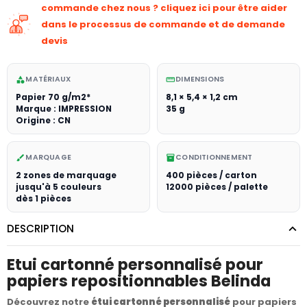
commande chez nous ? cliquez ici pour être aider
dans le processus de commande et de demande
devis
MATÉRIAUX
DIMENSIONS
category
straighten
Papier 70 g/m2*
8,1 × 5,4 × 1,2 cm
Marque : IMPRESSION
35 g
Origine : CN
MARQUAGE
CONDITIONNEMENT
brush
inventory_2
2 zones de marquage
400 pièces / carton
jusqu'à 5 couleurs
12000 pièces / palette
dès 1 pièces
DESCRIPTION
Etui cartonné personnalisé pour
papiers repositionnables Belinda
Découvrez notre
étui cartonné personnalisé
pour papiers