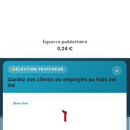
Équerre publicitaire
0,24 €
×
SÉLECTION FRAÎCHEUR
Gardez vos clients ou employés au frais cet
Newsletter
été
Recevez nos dernières nouvelles et nos offres spéciales
Bien-être
S’abonner
Nos expertises & accompagnement global