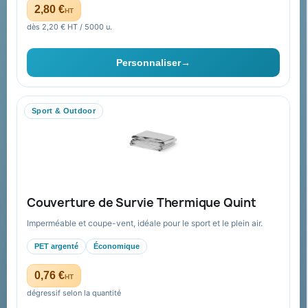
2,80 €
HT
Cadeaux de fin d’année
Pourquoi ça a marché à 100%
dès 2,20 € HT / 5000 u.
pour moi ?
Ils nous ont fait confiance
Personnaliser
→
Livraison
Nous contacter
Sport & Outdoor
Aide & ressources
Guide : commande & devis
FAQ sur Promenoch Goodies Pub France
Couverture de Survie Thermique Quint
Conditions de retour
Imperméable et coupe-vent, idéale pour le sport et le plein air.
Paiement sécurisé
PET argenté
Économique
Plan du site
0,76 €
HT
dégressif selon la quantité