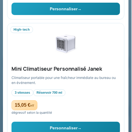
Contact & devis
Personnaliser
→
06 09 53 17 41
WhatsApp
High-tech
equipe@promenoch-goodies.com
Formulaire de contact
Demander un devis
Mini Climatiseur Personnalisé Janek
Climatiseur portable pour une fraîcheur immédiate au bureau ou
Recevez nos offres spéciales
en événement.
3 vitesses
Réservoir 700 ml
15,05 €
HT
dégressif selon la quantité
Vous pouvez vous désinscrire à tout moment. Vous trouverez pour
cela nos informations de contact dans les conditions d'utilisation du
Personnaliser
→