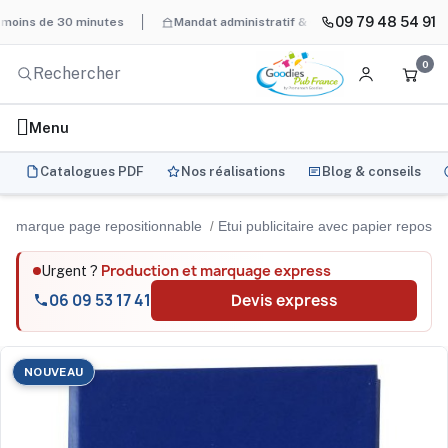
09 79 48 54 91
de 30 minutes
Mandat administratif & Chorus Pro
BAT systéma
0
Menu
Catalogues PDF
Nos réalisations
Blog & conseils
marque page repositionnable
Etui publicitaire avec papier reposi
Production et marquage express
Urgent ?
06 09 53 17 41
Devis express
NOUVEAU