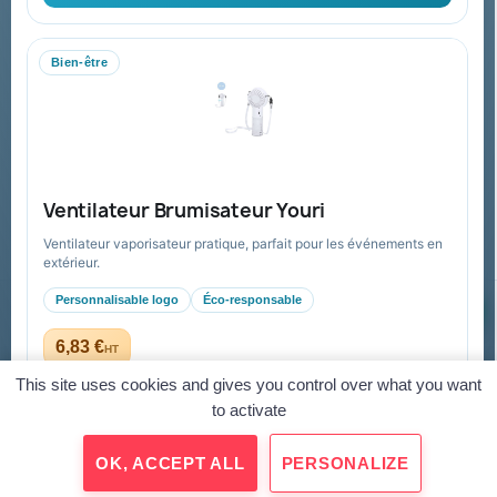
site.
Bien-être
Collectivités & administrations
Devis, mandat administratif et facturation Chorus Pro
adaptés au secteur public.
Espace collectivités
Ventilateur Brumisateur Youri
Ventilateur vaporisateur pratique, parfait pour les événements en
extérieur.
Personnalisable logo
Éco-responsable
© 2026 Goodies Pub France — Tous droits réservés
Mentions légales
CGV
Paiement sécurisé
Gestion des cookies
6,83 €
HT
dès 5,23 € HT en quantité
Virement
Mandat administratif
CB
Visa
Mastercard
This site uses cookies and gives you control over what you want
to activate
Personnaliser
→
OK, ACCEPT ALL
PERSONALIZE