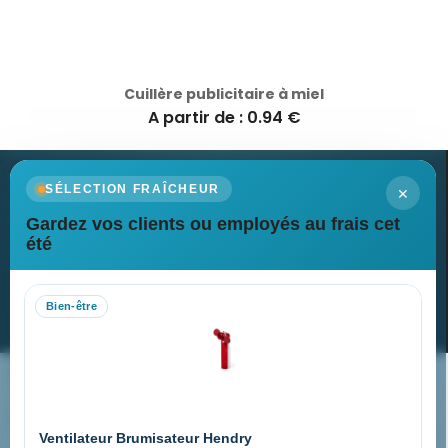
Cuillère publicitaire à miel
A partir de : 0.94 €
×
SÉLECTION FRAÎCHEUR
Gardez vos clients ou employés au frais cet
Newsletter
été
Recevez nos dernières nouvelles et nos offres spéciales
Bien-être
S’abonner
Nos expertises & accompagnement global
Pourquoi nous choisir ?
Ventilateur Brumisateur Hendry