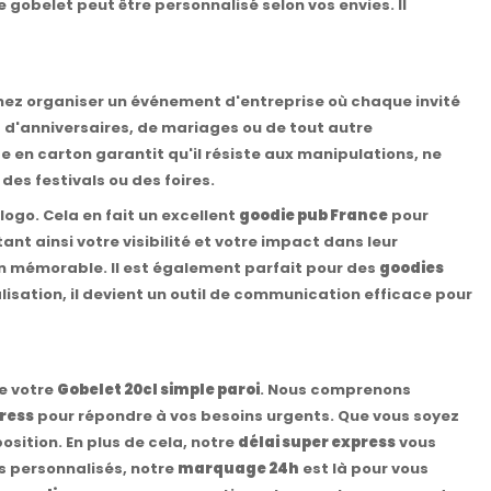
gobelet peut être personnalisé selon vos envies. Il
nez organiser un événement d'entreprise où chaque invité
s d'anniversaires, de mariages ou de tout autre
e en carton garantit qu'il résiste aux manipulations, ne
des festivals ou des foires.
ogo. Cela en fait un excellent
goodie pub France
pour
t ainsi votre visibilité et votre impact dans leur
on mémorable. Il est également parfait pour des
goodies
alisation, il devient un outil de communication efficace pour
e votre
Gobelet 20cl simple paroi
. Nous comprenons
ress
pour répondre à vos besoins urgents. Que vous soyez
osition. En plus de cela, notre
délai super express
vous
s personnalisés, notre
marquage 24h
est là pour vous