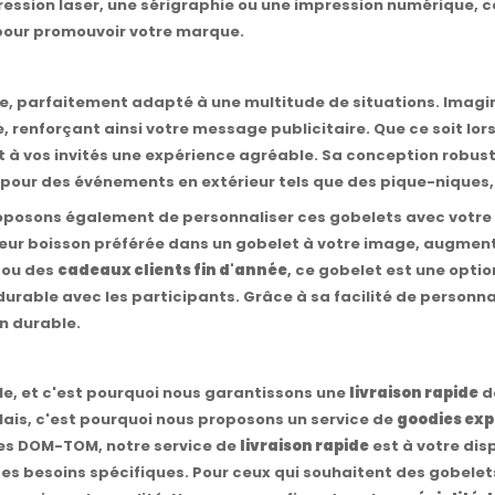
ssion laser, une sérigraphie ou une impression numérique, ce 
pour promouvoir votre marque.
e, parfaitement adapté à une multitude de situations. Imagi
renforçant ainsi votre message publicitaire. Que ce soit lor
t à vos invités une expérience agréable. Sa conception robust
it pour des événements en extérieur tels que des pique-niques, 
oposons également de personnaliser ces gobelets avec votre l
ur boisson préférée dans un gobelet à votre image, augmentan
ou des
cadeaux clients fin d'année
, ce gobelet est une opti
 durable avec les participants. Grâce à sa facilité de personn
n durable.
le, et c'est pourquoi nous garantissons une
livraison rapide
d
élais, c'est pourquoi nous proposons un service de
goodies exp
les DOM-TOM, notre service de
livraison rapide
est à votre disp
des besoins spécifiques. Pour ceux qui souhaitent des gobelet