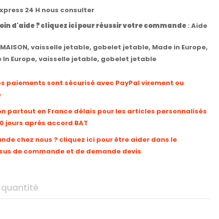
express 24 H nous consulter
oin d'aide ? cliquez ici pour réussir votre commande
:
Aide
MAISON
,
vaisselle jetable
,
gobelet jetable
,
Made in Europe
,
 In Europe
,
vaisselle jetable
,
gobelet jetable
os paiements sont sécurisé avec PayPal virement ou
e
on partout en France délais pour les articles personnalisés
10 jours après accord BAT
e chez nous ? cliquez ici pour être aider dans le
sus de commande et de demande devis
 quantité