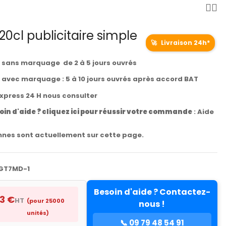
20cl publicitaire simple
🚀
Livraison 24h*
t sans marquage de 2 à 5 jours ouvrés
t avec marquage : 5 à 10 jours ouvrés après accord BAT
express 24 H nous consulter
oin d'aide ? cliquez ici pour réussir votre commande
:
Aide
nes sont actuellement sur cette page.
GT7MD-1
Besoin d'aide ? Contactez-
13 €
HT
(pour 25000
nous !
unités)
📞 09 79 48 54 91