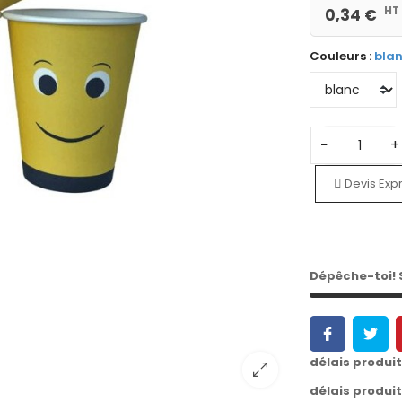
HT
0,34 €
Couleurs :
bla
−
+
Devis Exp
Dépêche-toi!
délais produi
délais produi