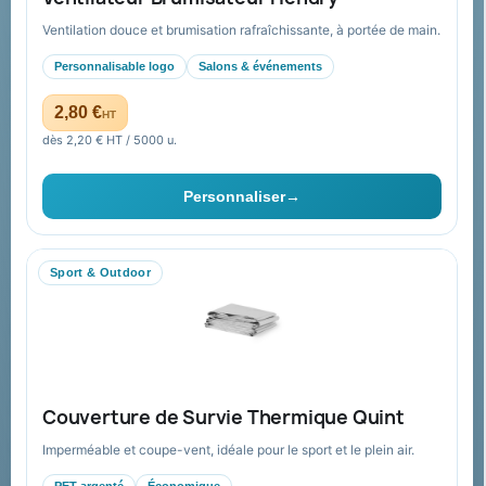
Nouveautés
À propos
Ventilation douce et brumisation rafraîchissante, à portée de main.
Nos expertises &
Promotions
accompagnement global
Personnalisable logo
Salons & événements
Catalogue goodies
Pourquoi nous choisir ?
2,80 €
HT
Cadeaux de fin d’année
Pourquoi ça a marché à 100%
dès 2,20 € HT / 5000 u.
pour moi ?
Ils nous ont fait confiance
Personnaliser
→
Livraison
Nous contacter
Sport & Outdoor
Aide & ressources
Guide : commande & devis
FAQ sur Promenoch Goodies Pub France
Couverture de Survie Thermique Quint
Conditions de retour
Imperméable et coupe-vent, idéale pour le sport et le plein air.