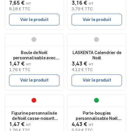
7,65 €
3,16 €
en RPET - TOSTI
9,18 € TTC
3,79 € TTC
Voir le produit
Voir le produit
Nouveau
Nouveau
Boule de Noël
LASKENTA Calendrier de
personnalisable avec
Noël
1,47 €
3,43 €
boîte cadeau SNOWY
1,76 € TTC
4,12 € TTC
Voir le produit
Voir le produit
Nouveau
Nouveau
Figurine personnalisée
Porte-bougies
de Noël casse-noisette
personnalisable Noël
1,47 €
4,43 €
pas cher JOLLY
FOREST
1,76 € TTC
5,32 € TTC