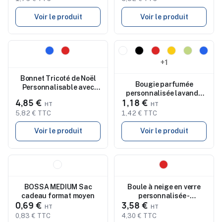
Voir le produit
Voir le produit
Nouveau
Nouveau
+1
Bonnet Tricoté de Noël
Bougie parfumée
Personnalisable avec
personnalisée lavande
LED SHIMAS LIGHT
4,85 €
1,18 €
en boîte métal TRINI
5,82 € TTC
1,42 € TTC
Voir le produit
Voir le produit
Nouveau
Nouveau
BOSSA MEDIUM Sac
Boule à neige en verre
cadeau format moyen
personnalisée -
0,69 €
3,58 €
SANTISIMO
0,83 € TTC
4,30 € TTC