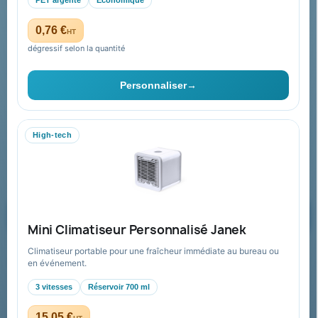
Paiement sécurisé
PET argenté
Économique
Plan du site
0,76 €
HT
dégressif selon la quantité
Contact & devis
Personnaliser
→
06 09 53 17 41
WhatsApp
High-tech
equipe@promenoch-goodies.com
Formulaire de contact
Demander un devis
Mini Climatiseur Personnalisé Janek
Climatiseur portable pour une fraîcheur immédiate au bureau ou
Recevez nos offres spéciales
en événement.
3 vitesses
Réservoir 700 ml
15,05 €