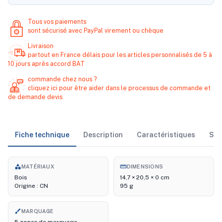
Tous vos paiements
sont sécurisé avec PayPal virement ou chèque
Livraison
partout en France délais pour les articles personnalisés de 5 à
10 jours après accord BAT
commande chez nous ?
cliquez ici pour être aider dans le processus de commande et
de demande devis
Fiche technique
Description
Caractéristiques
Sto
category
straighten
MATÉRIAUX
DIMENSIONS
Bois
14,7 × 20,5 × 0 cm
Origine : CN
95 g
brush
MARQUAGE