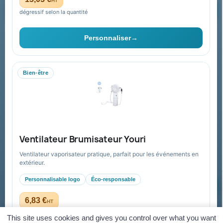
HT
dégressif selon la quantité
Vous pouvez vous désinscrire à tout moment. Vous trouverez pour
cela nos informations de contact dans les conditions d'utilisation du
Personnaliser
→
site.
Bien-être
Collectivités & administrations
Devis, mandat administratif et facturation Chorus Pro
adaptés au secteur public.
Espace collectivités
Ventilateur Brumisateur Youri
Ventilateur vaporisateur pratique, parfait pour les événements en
extérieur.
Personnalisable logo
Éco-responsable
© 2026 Goodies Pub France — Tous droits réservés
Mentions légales
CGV
Paiement sécurisé
Gestion des cookies
6,83 €
HT
dès 5,23 € HT en quantité
Virement
Mandat administratif
CB
Visa
Mastercard
This site uses cookies and gives you control over what you want