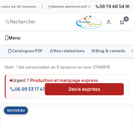
09 79 48 54 91
 de 30 minutes
Mandat administratif & Chorus Pro
BAT systém
0
Menu
Catalogues PDF
Nos réalisations
Blog & conseils
Noël
Set personnalisé de 8 tampons en bois STAMPIE
Production et marquage express
Urgent ?
06 09 53 17 41
Devis express
NOUVEAU