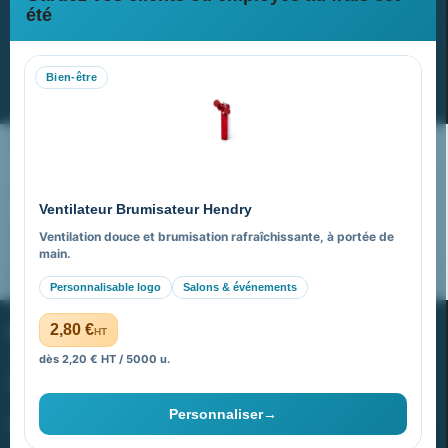
Newsletter
été
Recevez nos dernières nouvelles et nos offres spéciales
Bien-être
S’abonner
Nos expertises & accompagnement global
Pourquoi nous choisir ?
Ventilateur Brumisateur Hendry
FAQ sur Promenoch Goodies Pub France
Ventilation douce et brumisation rafraîchissante, à portée de
main.
Pourquoi ça a marché à 100% pour moi ?
Personnalisable logo
Salons & événements
PROMENOCH GOODIES
2,80 €
HT
dès 2,20 € HT / 5000 u.
Goodies Pubfrance est édité par Promenoch
Personnaliser
→
40 rue Madeleine Michelis