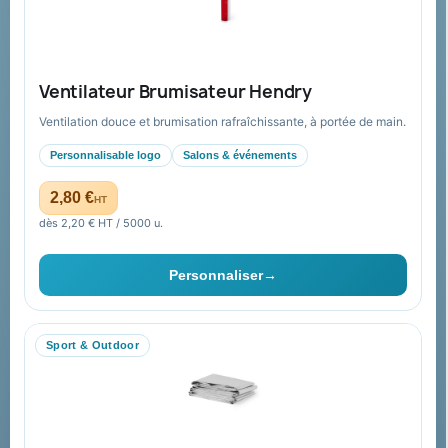
Expédition suivie
Nos produits
Notre société
Ventilateur Brumisateur Hendry
Nouveautés
À propos
Ventilation douce et brumisation rafraîchissante, à portée de main.
Nos expertises &
Promotions
accompagnement global
Personnalisable logo
Salons & événements
Catalogue goodies
Pourquoi nous choisir ?
2,80 €
HT
Cadeaux de fin d’année
Pourquoi ça a marché à 100%
dès 2,20 € HT / 5000 u.
pour moi ?
Ils nous ont fait confiance
Personnaliser
→
Livraison
Nous contacter
Sport & Outdoor
Aide & ressources
Guide : commande & devis