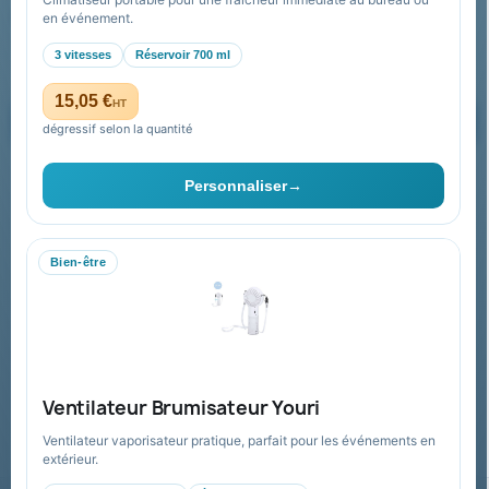
Recevez nos offres spéciales
en événement.
3 vitesses
Réservoir 700 ml
15,05 €
HT
dégressif selon la quantité
Vous pouvez vous désinscrire à tout moment. Vous trouverez pour
cela nos informations de contact dans les conditions d'utilisation du
Personnaliser
→
site.
Bien-être
Collectivités & administrations
Devis, mandat administratif et facturation Chorus Pro
adaptés au secteur public.
Espace collectivités
Ventilateur Brumisateur Youri
Ventilateur vaporisateur pratique, parfait pour les événements en
extérieur.