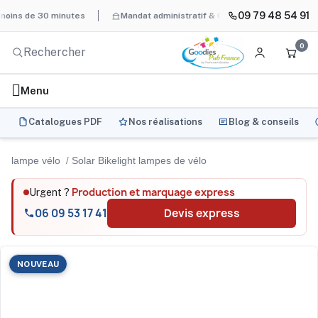
09 79 48 54 91
 de 30 minutes
Mandat administratif & Chorus Pro
BAT systéma
0
Menu
Catalogues PDF
Nos réalisations
Blog & conseils
lampe vélo
Solar Bikelight lampes de vélo
Production et marquage express
Urgent ?
06 09 53 17 41
Devis express
NOUVEAU