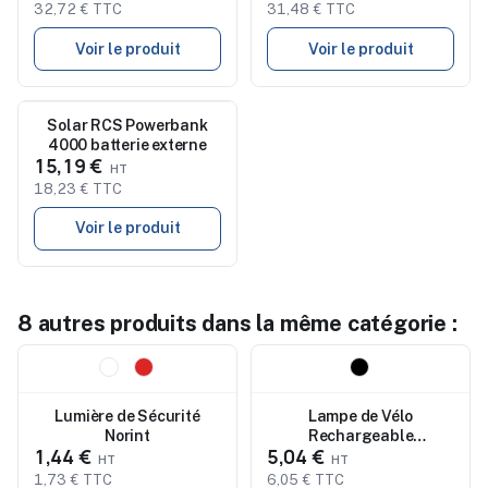
32,72 € TTC
31,48 € TTC
Voir le produit
Voir le produit
Nouveau
Solar RCS Powerbank
4000 batterie externe
15,19 €
18,23 € TTC
Voir le produit
8 autres produits dans la même catégorie :
Nouveau
Nouveau
Lumière de Sécurité
Lampe de Vélo
Norint
Rechargeable
1,44 €
5,04 €
Personnalisée
Économique - Kups
1,73 € TTC
6,05 € TTC