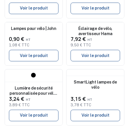
Voir le produit
Voir le produit
Nouveau
Lampes pour vélo | John
Nouveau
Éclairage de vélo,
avertisseur Hama
0,90 €
7,92 €
1,08 € TTC
9,50 € TTC
Voir le produit
Voir le produit
Nouveau
Nouveau
SmartLight lampes de
vélo
Lumière de sécurité
personnalisée pour vélo -
3,24 €
3,15 €
Havu
3,89 € TTC
3,78 € TTC
Voir le produit
Voir le produit