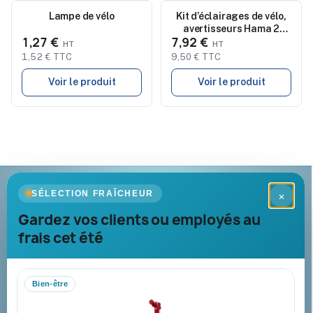
Nouveau
Lampe de vélo
Nouveau
Kit d’éclairages de vélo,
avertisseurs Hama 2
1,27 €
7,92 €
pièces
1,52 € TTC
9,50 € TTC
Voir le produit
Voir le produit
Goodies Pub France
SÉLECTION FRAÎCHEUR
×
Objets publicitaires · par Promenoch
Gardez vos clients ou employés au
frais cet été
Votre partenaire B2B pour les goodies et cadeaux d’affaires
personnalisés : conseil, marquage et livraison pour entreprises,
collectivités et administrations.
Bien-être
Mandat administratif & Chorus Pro
Paiement sécurisé