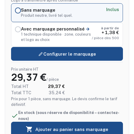
Logo à transmettre après commande
Inclus
Sans marquage
Produit neutre, livré tel quel.
à partir de
Avec marquage personnalisé
+ 1,38 €
1 technique disponible · zone, couleurs
/ pièce dès 500
et logo au choix
Configurer le marquage
Prix unitaire HT
29,37 €
/ pièce
Total HT
29,37 €
Total TTC
35,24 €
Prix pour 1 pièce, sans marquage. Le devis confirme le tarif
définitif.
En stock (sous réserve de disponibilité – contactez-

nous)

Ajouter au panier sans marquage