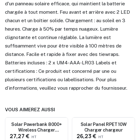
d'un panneau solaire efficace, qui maintient la batterie
chargée à tout moment. Feu avant et arrière avec 2 LED
chacun et un boîtier solide. Chargement : au soleil en 3
heures. Charge à 50% par temps nuageux. Lumière
clignotante et continue réglable. La lumière est
suffisamment vive pour être visible à 100 mètres de
distance. Facile et rapide à fixer avec des tiewraps.
Batteries incluses : 2 x UM4-AAA-LR03 Labels et
certifications : Ce produit est concerné par une ou
plusieurs certifications ou labellisations. Pour plus
d’informations, veuillez vous rapprocher du fournisseur.
VOUS AIMEREZ AUSSI
Solar Powerbank 8000+
Nouveau
Nouveau
Solar Panel RPET 10W
Wireless Charger
Charger chargeur
27,27 €
26,23 €
chargeur externe