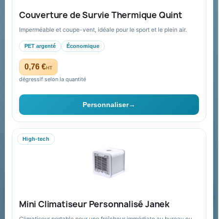
FAQ sur Promenoch Goodies Pub France
Couverture de Survie Thermique Quint
Conditions de retour
Imperméable et coupe-vent, idéale pour le sport et le plein air.
Paiement sécurisé
PET argenté
Économique
Plan du site
0,76 €
HT
dégressif selon la quantité
Contact & devis
Personnaliser
→
06 09 53 17 41
WhatsApp
High-tech
equipe@promenoch-goodies.com
Formulaire de contact
Demander un devis
Mini Climatiseur Personnalisé Janek
Climatiseur portable pour une fraîcheur immédiate au bureau ou