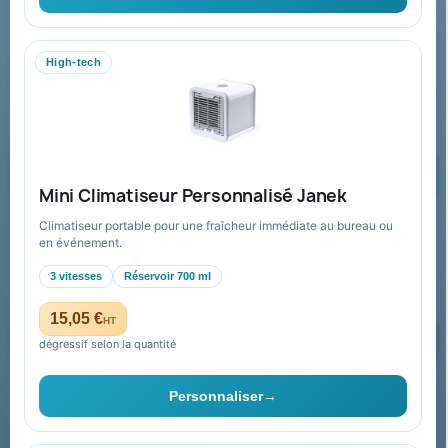
06 09 53 17 41
WhatsApp
High-tech
equipe@promenoch-goodies.com
Formulaire de contact
Demander un devis
Mini Climatiseur Personnalisé Janek
Climatiseur portable pour une fraîcheur immédiate au bureau ou
Recevez nos offres spéciales
en événement.
3 vitesses
Réservoir 700 ml
15,05 €
HT
dégressif selon la quantité
Vous pouvez vous désinscrire à tout moment. Vous trouverez pour
cela nos informations de contact dans les conditions d'utilisation du
Personnaliser
→
site.