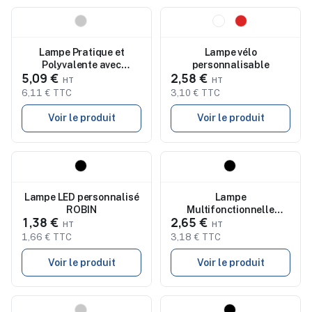
Nouveau
Nouveau
Lampe Pratique et
Lampe vélo
Polyvalente avec
personnalisable
5,09 €
2,58 €
Tournevis - COMBITOOL
6,11 € TTC
3,10 € TTC
Voir le produit
Voir le produit
Nouveau
Nouveau
Lampe LED personnalisé
Lampe
ROBIN
Multifonctionnelle
1,38 €
2,65 €
Pratique et Puissante
COB - BOC
1,66 € TTC
3,18 € TTC
Voir le produit
Voir le produit
Nouveau
Nouveau