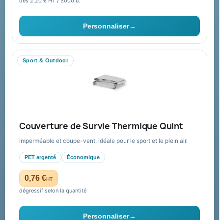
dès 2,20 € HT / 5000 u.
pour moi ?
Ils nous ont fait confiance
Personnaliser
→
Livraison
Nous contacter
Sport & Outdoor
Aide & ressources
Guide : commande & devis
FAQ sur Promenoch Goodies Pub France
Couverture de Survie Thermique Quint
Conditions de retour
Imperméable et coupe-vent, idéale pour le sport et le plein air.
Paiement sécurisé
PET argenté
Économique
Plan du site
0,76 €
HT
dégressif selon la quantité
Contact & devis
Personnaliser
→