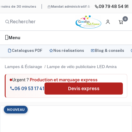
09 79 48 54 91
 de 30 minutes
Mandat administratif & Chorus Pro
BAT systéma
0
Menu
Catalogues PDF
Nos réalisations
Blog & conseils
Lampes & Éclairage
Lampe de vélo publicitaire LED Amira
Production et marquage express
Urgent ?
06 09 53 17 41
Devis express
NOUVEAU