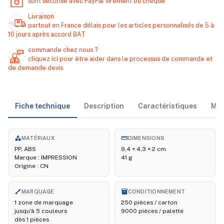
sont sécurisé avec PayPal virement ou chèque
Livraison
partout en France délais pour les articles personnalisés de 5 à
10 jours après accord BAT
commande chez nous ?
cliquez ici pour être aider dans le processus de commande et
de demande devis
Fiche technique
Description
Caractéristiques
Ma
category
straighten
MATÉRIAUX
DIMENSIONS
PP, ABS
9,4 × 4,3 × 2 cm
Marque : IMPRESSION
41 g
Origine : CN
brush
inventory_2
MARQUAGE
CONDITIONNEMENT
1 zone de marquage
250 pièces / carton
jusqu'à 5 couleurs
9000 pièces / palette
dès 1 pièces