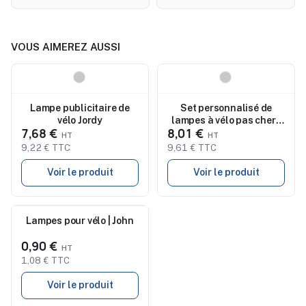
VOUS AIMEREZ AUSSI
Nouveau
Nouveau
Lampe publicitaire de
Set personnalisé de
vélo Jordy
lampes à vélo pas cher -
7,68 €
8,01 €
Elisabeth
9,22 € TTC
9,61 € TTC
Voir le produit
Voir le produit
Nouveau
Lampes pour vélo | John
0,90 €
1,08 € TTC
Voir le produit