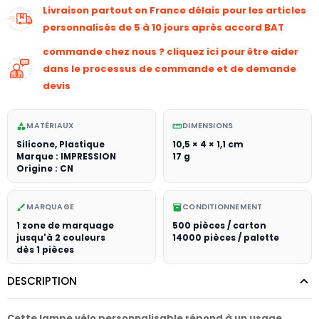
Livraison partout en France délais pour les articles
personnalisés de 5 à 10 jours après accord BAT
commande chez nous ? cliquez ici pour être aider
dans le processus de commande et de demande
devis
MATÉRIAUX
DIMENSIONS
category
straighten
Silicone, Plastique
10,5 × 4 × 1,1 cm
Marque : IMPRESSION
17 g
Origine : CN
MARQUAGE
CONDITIONNEMENT
brush
inventory_2
1 zone de marquage
500 pièces / carton
jusqu'à 2 couleurs
14000 pièces / palette
dès 1 pièces
DESCRIPTION
Cette lampe vélo personnalisable répond à un usage