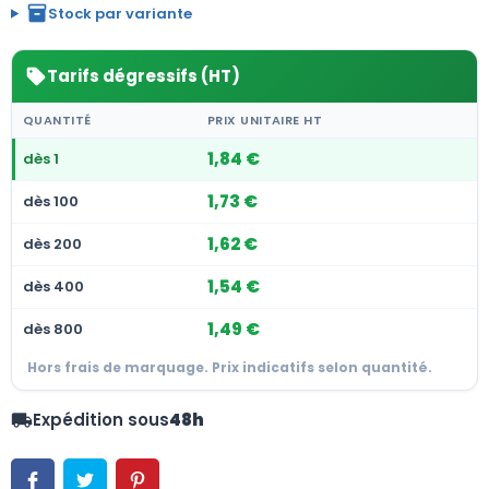
inventory_2
Stock par variante
Tarifs dégressifs (HT)
sell
QUANTITÉ
PRIX UNITAIRE HT
1,84 €
dès 1
1,73 €
dès 100
1,62 €
dès 200
1,54 €
dès 400
1,49 €
dès 800
Hors frais de marquage. Prix indicatifs selon quantité.
Expédition sous
48h
local_shipping