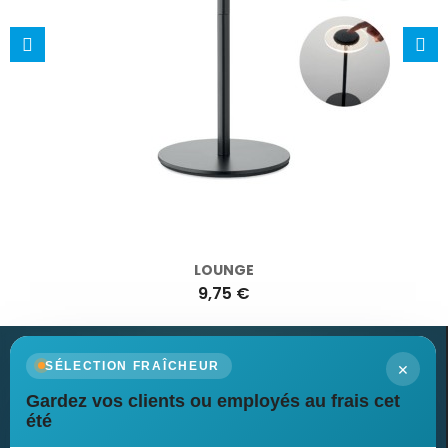
LOUNGE
9,75 €
×
SÉLECTION FRAÎCHEUR
Gardez vos clients ou employés au frais cet
Newsletter
été
Recevez nos dernières nouvelles et nos offres spéciales