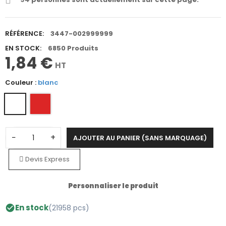
RÉFÉRENCE:
3447-002999999
EN STOCK:
6850 Produits
1,84 €
HT
Couleur :
blanc
−
+
AJOUTER AU PANIER (SANS MARQUAGE)
Devis Express
Personnaliser le produit
En stock
(21958 pcs)
check_circle