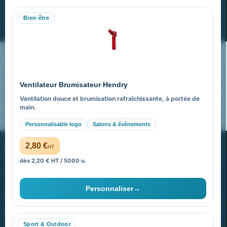
Bien-être
S’abonner
Nos expertises & accompagnement global
Pourquoi nous choisir ?
Ventilateur Brumisateur Hendry
FAQ sur Promenoch Goodies Pub France
Ventilation douce et brumisation rafraîchissante, à portée de
main.
Pourquoi ça a marché à 100% pour moi ?
Personnalisable logo
Salons & événements
PROMENOCH GOODIES
2,80 €
HT
dès 2,20 € HT / 5000 u.
Goodies Pubfrance est édité par Promenoch
Personnaliser
→
40 rue Madeleine Michelis
92 200 Neuilly
Sport & Outdoor