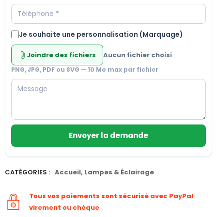
Je souhaite une personnalisation (Marquage)
Joindre des fichiers
Aucun fichier choisi
attach_file
PNG, JPG, PDF ou SVG — 10 Mo max par fichier
Envoyer la demande
CATÉGORIES :
Accueil
,
Lampes & Éclairage
Tous vos paiements sont sécurisé avec PayPal
virement ou chèque