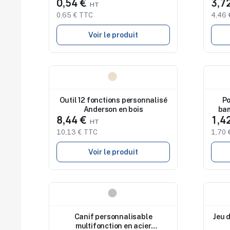
0,54 €
3,7
0,65 € TTC
4,46 
Voir le produit
Nouveau
Nouv
Outil 12 fonctions personnalisé
Po
Anderson en bois
bam
8,44 €
1,4
10,13 € TTC
1,70 
Voir le produit
Nouveau
Nouv
Canif personnalisable
Jeu 
multifonction en acier