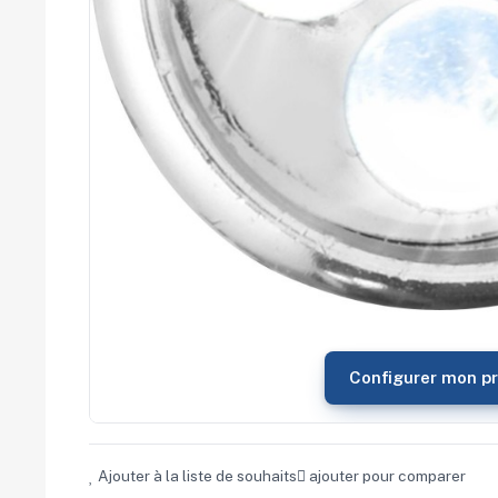
commerce
Salons
professionnels
Séminaires
Team building
Portes ouvertes
Cadeaux d'entreprise
Fin d'année
Rentrée
Cérémonies
Récompenses
Été et plage
Campagnes RSE
Voyages d'affaires
Animations
commerciales
Configurer mon pr
Ajouter à la liste de souhaits
ajouter pour comparer