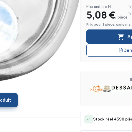
Prix unitaire HT
To
5,08 €
T
/ pièce
Prix pour 1 pièce, sans mar

A
Dem
oduit
Stock réel 4590 piè