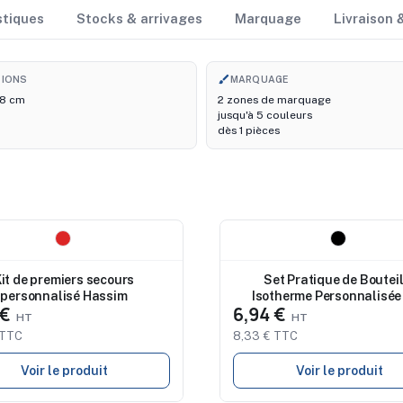
stiques
Stocks & arrivages
Marquage
Livraison
brush
SIONS
MARQUAGE
,8 cm
2 zones de marquage
jusqu'à 5 couleurs
dès 1 pièces
au
Nouveau
it de premiers secours
Set Pratique de Bouteil
personnalisé Hassim
Isotherme Personnalisée 
 €
6,94 €
Gobelets SHARM
 TTC
8,33 € TTC
Voir le produit
Voir le produit