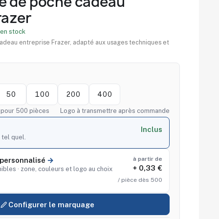
e de poche cadeau
razer
en stock
adeau entreprise Frazer, adapté aux usages techniques et
50
100
200
400
f pour 500 pièces
Logo à transmettre après commande
Inclus
 tel quel.
à partir de
personnalisé
+ 0,33 €
ibles · zone, couleurs et logo au choix
/ pièce dès 500
Configurer le marquage