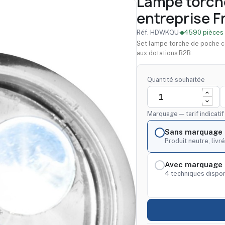
Lampe torch
entreprise F
Réf. HDWKQU
·
4590 pièces 
Set lampe torche de poche c
aux dotations B2B.
Quantité souhaitée
Marquage — tarif indicati
Sans marquage
Produit neutre, livré
Avec marquage 
4 techniques dispon