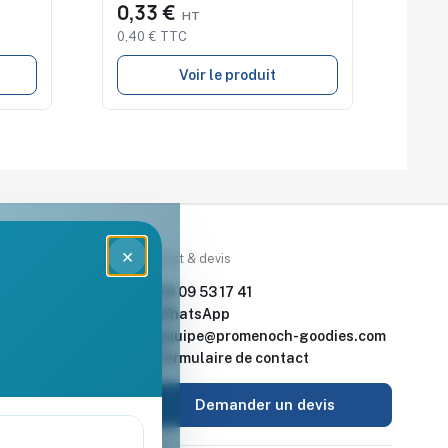
0,33 €
0,40 € TTC
Voir le produit
×
rces
Contact & devis
nde & devis
06 09 53 17 41
enoch Goodies
WhatsApp
equipe@promenoch-goodies.com
 retour
Formulaire de contact
urisé
Demander un devis