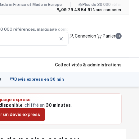
ce et Made in Europe
Plus de 20 000 références, marquage c
09 79 48 54 91
·
Nous contacter
us de 20 000 références, marquage compris
Conseil produi
Connexion
Panier
0
clear
Collectivités & administrations
Q
Devis express en 30 min
quage express
disponible
, chiffré en
30 minutes
.
 un devis express