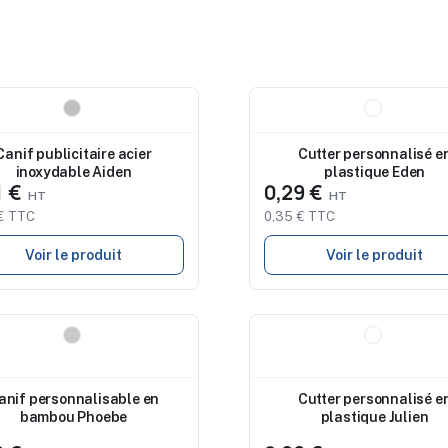
eau
Nouveau
Canif publicitaire acier
Cutter personnalisé e
inoxydable Aiden
plastique Eden
1 €
0,29 €
€ TTC
0,35 € TTC
Voir le produit
Voir le produit
eau
Nouveau
anif personnalisable en
Cutter personnalisé e
bambou Phoebe
plastique Julien