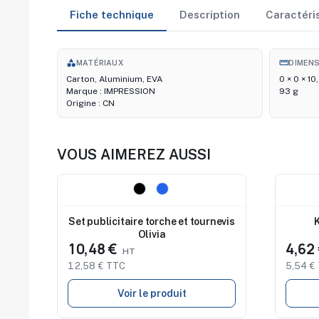
Fiche technique
Description
Caractéri
category
straighten
MATÉRIAUX
DIMEN
Carton, Aluminium, EVA
0 × 0 × 10
Marque : IMPRESSION
93 g
Origine : CN
VOUS AIMEREZ AUSSI
Nouveau
Nouve
Set publicitaire torche et tournevis
K
Olivia
10,48 €
4,62
12,58 € TTC
5,54 €
Voir le produit