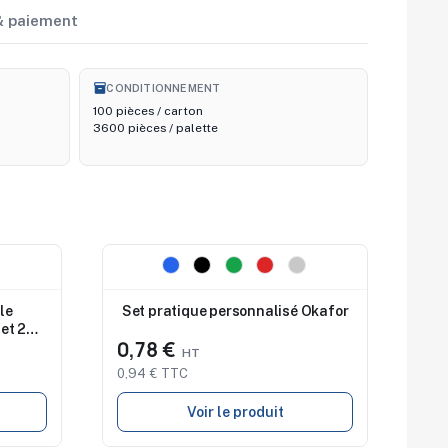
 & paiement
inventory_2
CONDITIONNEMENT
100 pièces / carton
3600 pièces / palette
Nouveau
le
Set pratique personnalisé Okafor
et 2
0,78 €
0,94 € TTC
Voir le produit