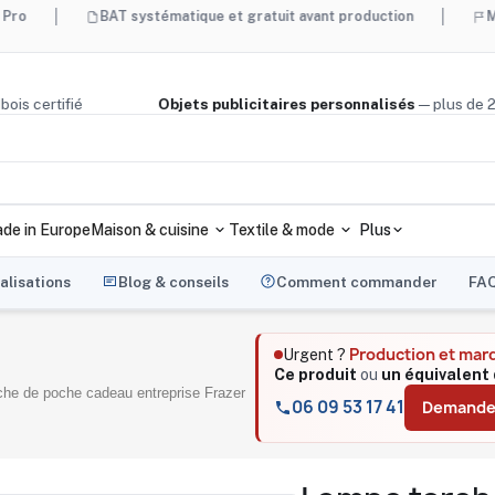
BAT systématique et gratuit avant production
Made in Fran
liège, bois certifié
Objets publicitaires personnalisés
— pl
de in Europe
Maison & cuisine
Textile & mode
Plus
alisations
Blog & conseils
Comment commander
FA
Production et mar
Urgent ?
Ce produit
ou
un équivalent 
che de poche cadeau entreprise Frazer
06 09 53 17 41
Demander