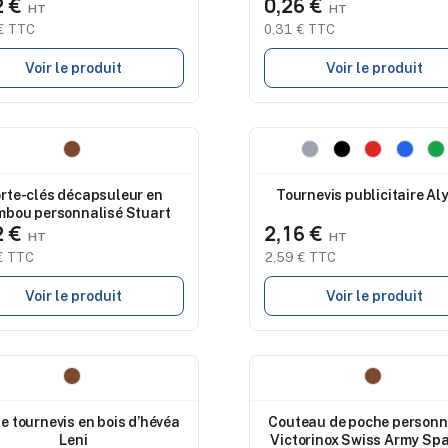
2 €
0,26 €
€ TTC
0,31 € TTC
Voir le produit
Voir le produit
eau
Nouveau
rte-clés décapsuleur en
Tournevis publicitaire Al
bou personnalisé Stuart
2 €
2,16 €
€ TTC
2,59 € TTC
Voir le produit
Voir le produit
eau
Nouveau
de tournevis en bois d’hévéa
Couteau de poche personn
Leni
Victorinox Swiss Army Sp