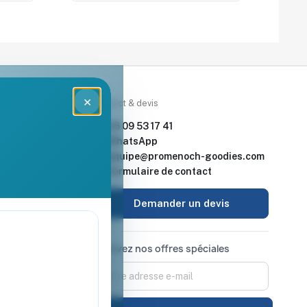
×
rces
Contact & devis
nde & devis
06 09 53 17 41
enoch Goodies
WhatsApp
equipe@promenoch-goodies.com
 retour
Formulaire de contact
urisé
Demander un devis
Recevez nos offres spéciales