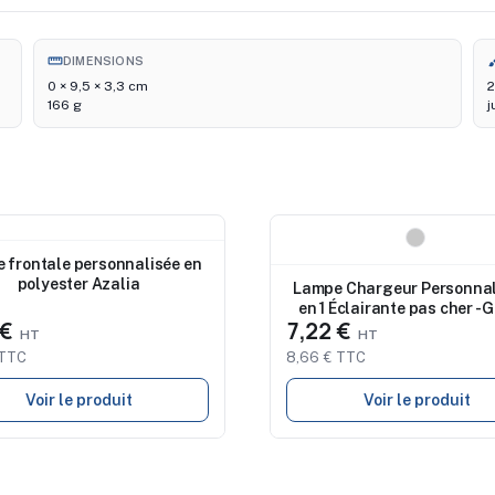
straighten
br
DIMENSIONS
0 × 9,5 × 3,3 cm
2
166 g
j
au
Nouveau
 frontale personnalisée en
polyester Azalia
Lampe Chargeur Personnal
en 1 Éclairante pas cher - 
 €
7,22 €
 TTC
8,66 € TTC
Voir le produit
Voir le produit