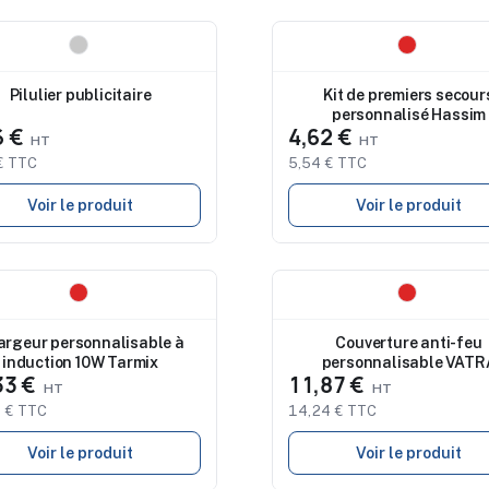
eau
Nouveau
Pilulier publicitaire
Kit de premiers secour
personnalisé Hassim
6 €
4,62 €
€ TTC
5,54 € TTC
Voir le produit
Voir le produit
eau
Nouveau
argeur personnalisable à
Couverture anti-feu
induction 10W Tarmix
personnalisable VATR
33 €
11,87 €
 € TTC
14,24 € TTC
Voir le produit
Voir le produit