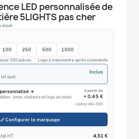
ence LED personnalisée de
tière 5LIGHTS pas cher
n stock
100
250
500
1000
f pour 500 pièces
Logo à transmettre après commande
Inclus
 tel quel.
à partir de
personnalisé
+ 0,45 €
ibles · zone, couleurs et logo au choix
/ pièce dès 500
Configurer le marquage
tal HT
4,51 €