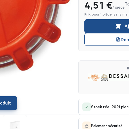
4,51 €
T
/ pièce
Prix pour 1 pièce, sans mar

A
Dem
oduit
Stock réel 2021 piè
Paiement sécurisé