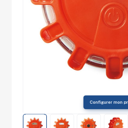
commerce
Salons
professionnels
Séminaires
Team building
Portes ouvertes
Cadeaux d'entreprise
Fin d'année
Rentrée
Cérémonies
Récompenses
Été et plage
Campagnes RSE
Voyages d'affaires
Animations
commerciales
Configurer mon pr