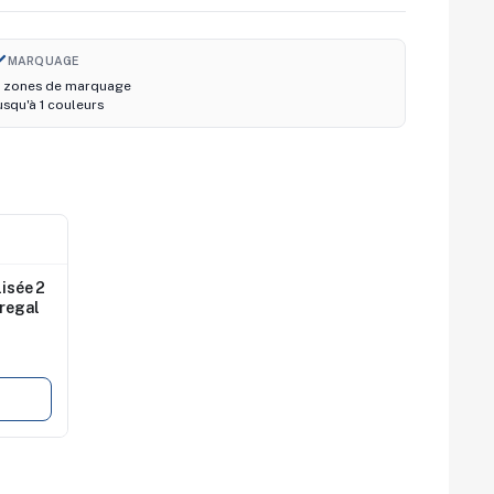
ush
MARQUAGE
 zones de marquage
usqu'à 1 couleurs
isée 2
Gregal