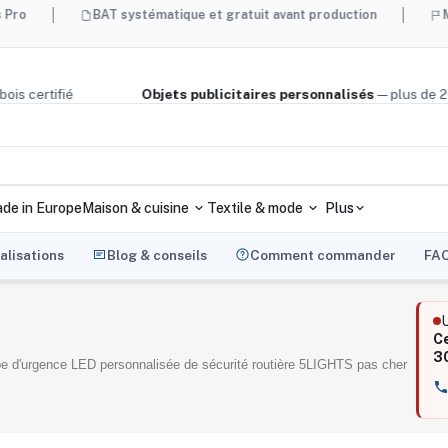
BAT systématique et gratuit avant production
Made in Fran
 liège, bois certifié
Objets publicitaires personnalisés
— p
de in Europe
Maison & cuisine
Textile & mode
Plus
alisations
Blog & conseils
Comment commander
FA
U
Ce
3
e d'urgence LED personnalisée de sécurité routière 5LIGHTS pas cher