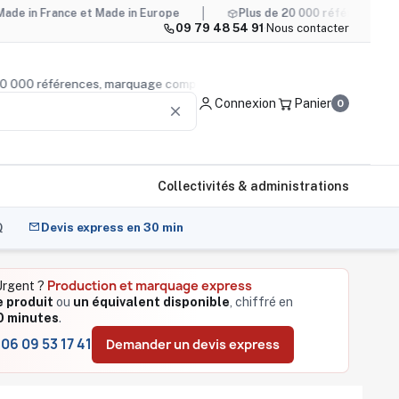
ce et Made in Europe
Plus de 20 000 références, marquage co
09 79 48 54 91
·
Nous contacter
lus de 20 000 références, marquage compris
Conseil produ
Connexion
Panier
0
clear
Collectivités & administrations
Q
Devis express en 30 min
Production et marquage express
rgent ?
 produit
ou
un équivalent disponible
, chiffré en
0 minutes
.
06 09 53 17 41
Demander un devis express