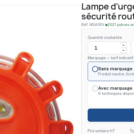
Lampe d'urg
sécurité rou
Réf. NSA1RV
·
2021 pièces e
Quantité souhaitée
Marquage — tarif indicati
Sans marquage
Produit neutre, livré
Avec marquage 
6 techniques dispon
Prix unitaire HT
To