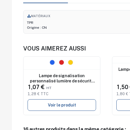
category
MATÉRIAUX
TPR
Origine : CN
VOUS AIMEREZ AUSSI
Nouveau
Nouve
Lampe
Lampe de signalisation
personnalisé lumière de sécurité
1,07 €
1,50
flash
1,28 € TTC
1,80 €
Voir le produit
16 autres produits dans la même catégorie :