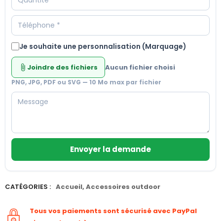
Je souhaite une personnalisation (Marquage)
Joindre des fichiers
Aucun fichier choisi
attach_file
PNG, JPG, PDF ou SVG — 10 Mo max par fichier
Envoyer la demande
CATÉGORIES :
Accueil
,
Accessoires outdoor
Tous vos paiements sont sécurisé avec PayPal