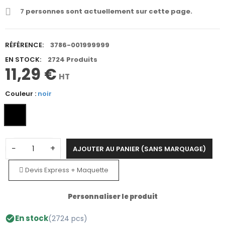
7
personnes sont actuellement sur cette page.
RÉFÉRENCE:
3786-001999999
EN STOCK:
2724 Produits
11,29 €
HT
Couleur :
noir
−
+
AJOUTER AU PANIER (SANS MARQUAGE)
Devis Express + Maquette
Personnaliser le produit
En stock
(2724 pcs)
check_circle