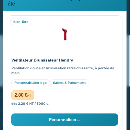
Newsletter
été
Recevez nos dernières nouvelles et nos offres spéciales
Bien-être
S’abonner
Nos expertises & accompagnement global
Pourquoi nous choisir ?
Ventilateur Brumisateur Hendry
FAQ sur Promenoch Goodies Pub France
Ventilation douce et brumisation rafraîchissante, à portée de
main.
Pourquoi ça a marché à 100% pour moi ?
Personnalisable logo
Salons & événements
PROMENOCH GOODIES
2,80 €
HT
dès 2,20 € HT / 5000 u.
Goodies Pubfrance est édité par Promenoch
Personnaliser
→
40 rue Madeleine Michelis