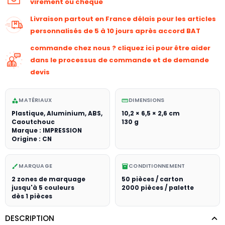
virement ou chèque
Livraison partout en France délais pour les articles
personnalisés de 5 à 10 jours après accord BAT
commande chez nous ? cliquez ici pour être aider
dans le processus de commande et de demande
devis
MATÉRIAUX
DIMENSIONS
category
straighten
Plastique, Aluminium, ABS,
10,2 × 6,5 × 2,6 cm
Caoutchouc
130 g
Marque : IMPRESSION
Origine : CN
MARQUAGE
CONDITIONNEMENT
brush
inventory_2
2 zones de marquage
50 pièces / carton
jusqu'à 5 couleurs
2000 pièces / palette
dès 1 pièces
DESCRIPTION