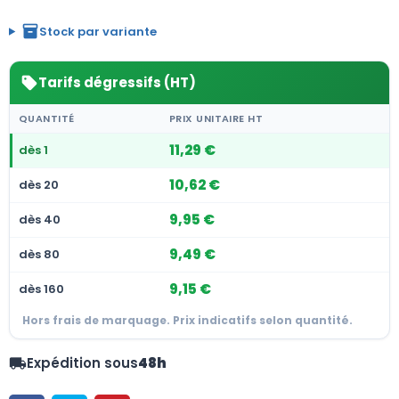
inventory_2
Stock par variante
Tarifs dégressifs (HT)
sell
QUANTITÉ
PRIX UNITAIRE HT
11,29 €
dès 1
10,62 €
dès 20
9,95 €
dès 40
9,49 €
dès 80
9,15 €
dès 160
Hors frais de marquage. Prix indicatifs selon quantité.
Expédition sous
48h
local_shipping