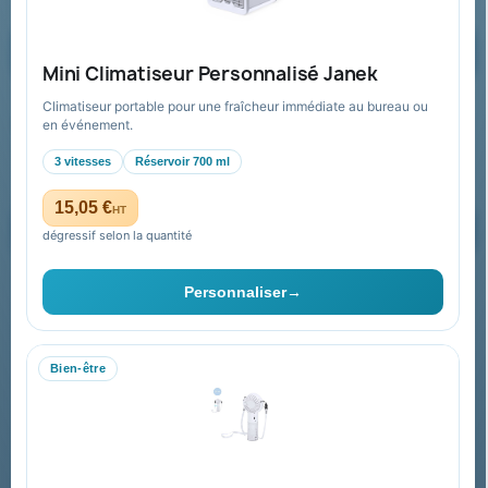
Demander un devis
Mini Climatiseur Personnalisé Janek
Climatiseur portable pour une fraîcheur immédiate au bureau ou
Recevez nos offres spéciales
en événement.
3 vitesses
Réservoir 700 ml
15,05 €
HT
dégressif selon la quantité
Vous pouvez vous désinscrire à tout moment. Vous trouverez pour
cela nos informations de contact dans les conditions d'utilisation du
Personnaliser
→
site.
Bien-être
Collectivités & administrations
Devis, mandat administratif et facturation Chorus Pro
adaptés au secteur public.