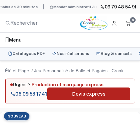
09 79 48 54 91
e 30 minutes
Mandat administratif & Chorus Pro
BAT systémat
0
Menu
Catalogues PDF
Nos réalisations
Blog & conseils
Été et Plage
Jeu Personnalisé de Balle et Pagaies - Croak
Production et marquage express
Urgent ?
06 09 53 17 41
Devis express
NOUVEAU