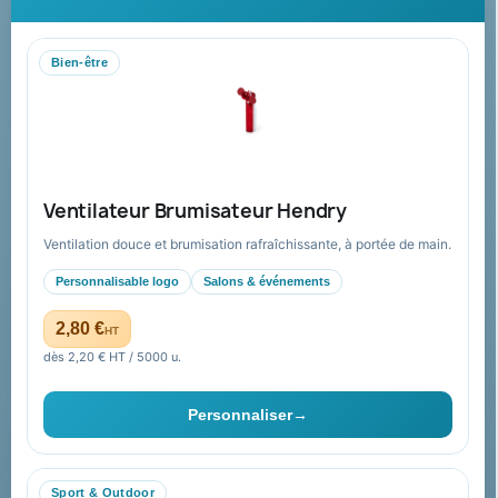
personnalisés : conseil, marquage et livraison pour entreprises,
collectivités et administrations.
Bien-être
Mandat administratif & Chorus Pro
Paiement sécurisé
Expédition suivie
Nos produits
Notre société
Ventilateur Brumisateur Hendry
Nouveautés
À propos
Ventilation douce et brumisation rafraîchissante, à portée de main.
Nos expertises &
Promotions
accompagnement global
Personnalisable logo
Salons & événements
Catalogue goodies
Pourquoi nous choisir ?
2,80 €
HT
Cadeaux de fin d’année
Pourquoi ça a marché à 100%
dès 2,20 € HT / 5000 u.
pour moi ?
Ils nous ont fait confiance
Personnaliser
→
Livraison
Nous contacter
Sport & Outdoor