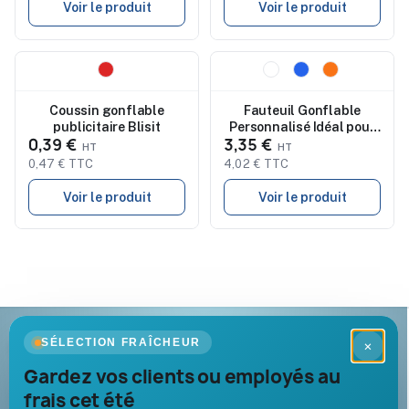
Voir le produit
Voir le produit
Nouveau
Nouveau
Coussin gonflable
Fauteuil Gonflable
publicitaire Blisit
Personnalisé Idéal pour
0,39 €
3,35 €
la Plage - Tarxia
0,47 € TTC
4,02 € TTC
Voir le produit
Voir le produit
Goodies Pub France
SÉLECTION FRAÎCHEUR
×
Objets publicitaires · par Promenoch
Gardez vos clients ou employés au
frais cet été
Votre partenaire B2B pour les goodies et cadeaux d’affaires