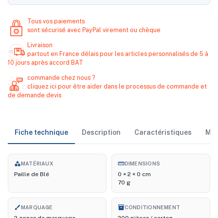
Tous vos paiements
sont sécurisé avec PayPal virement ou chèque
Livraison
partout en France délais pour les articles personnalisés de 5 à
10 jours après accord BAT
commande chez nous ?
cliquez ici pour être aider dans le processus de commande et
de demande devis
Fiche technique
Description
Caractéristiques
Ma
category
straighten
MATÉRIAUX
DIMENSIONS
Paille de Blé
0 × 2 × 0 cm
70 g
brush
inventory_2
MARQUAGE
CONDITIONNEMENT