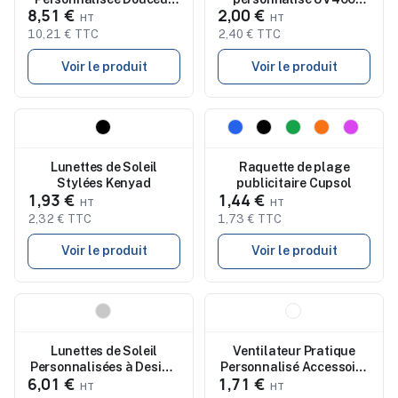
8,51 €
2,00 €
pas cher - Harlow
Mitrox
10,21 € TTC
2,40 € TTC
Voir le produit
Voir le produit
Nouveau
Nouveau
Lunettes de Soleil
Raquette de plage
Stylées Kenyad
publicitaire Cupsol
1,93 €
1,44 €
2,32 € TTC
1,73 € TTC
Voir le produit
Voir le produit
Nouveau
Nouveau
Lunettes de Soleil
Ventilateur Pratique
Personnalisées à Design
Personnalisé Accessoire
6,01 €
1,71 €
Exclusif - Thezin
Publicitaire Sartor