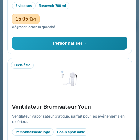
3 vitesses
Réservoir 700 ml
15,05 €
HT
dégressif selon la quantité
Vous pouvez vous désinscrire à tout moment. Vous trouverez pour
cela nos informations de contact dans les conditions d'utilisation du
Personnaliser
→
site.
Bien-être
Collectivités & administrations
Devis, mandat administratif et facturation Chorus Pro
adaptés au secteur public.
Espace collectivités
Ventilateur Brumisateur Youri
Ventilateur vaporisateur pratique, parfait pour les événements en
extérieur.
Personnalisable logo
Éco-responsable
© 2026 Goodies Pub France — Tous droits réservés