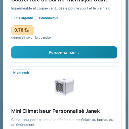
Conditions de retour
Imperméable et coupe-vent, idéale pour le sport et le plein air.
Paiement sécurisé
PET argenté
Économique
Plan du site
0,76 €
HT
dégressif selon la quantité
Contact & devis
Personnaliser
→
06 09 53 17 41
WhatsApp
High-tech
equipe@promenoch-goodies.com
Formulaire de contact
Demander un devis
Mini Climatiseur Personnalisé Janek
Climatiseur portable pour une fraîcheur immédiate au bureau ou
Recevez nos offres spéciales
en événement.