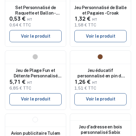
Set Personnalisé de
Jeu Personnalisé de Balle
Raquette et Ballon -
et Pagaies - Croak
0,53 €
1,32 €
Skippy
0,64 € TTC
1,58 € TTC
Voir le produit
Voir le produit
Nouveau
Nouveau
Jeu de Plage Fun et
Jeu éducatif
Détente Personnalisé
personnalisé en pin de
5,71 €
1,26 €
pas cher Madis
chiffres - Ezekiel
6,85 € TTC
1,51 € TTC
Voir le produit
Voir le produit
Nouveau
Nouveau
Jeu d'adresse en bois
personnalisé Sabix
Avion publicitaire Tulem