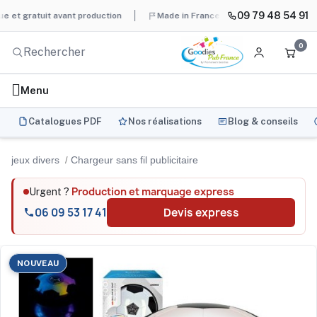
09 79 48 54 91
atuit avant production
Made in France et Made in Europe
Plu
0
Menu
Catalogues PDF
Nos réalisations
Blog & conseils
jeux divers
Chargeur sans fil publicitaire
Production et marquage express
Urgent ?
06 09 53 17 41
Devis express
NOUVEAU