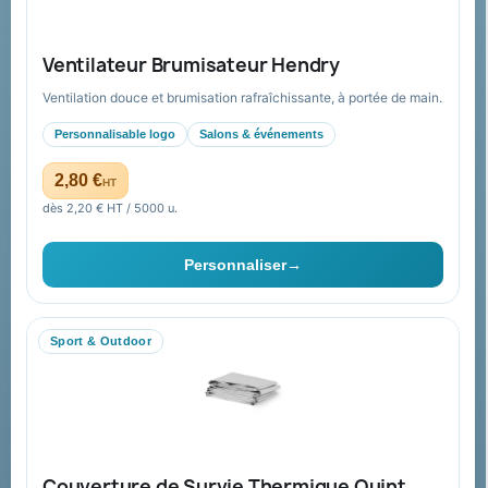
Nos produits
Notre société
Ventilateur Brumisateur Hendry
Nouveautés
À propos
Ventilation douce et brumisation rafraîchissante, à portée de main.
Nos expertises &
Promotions
accompagnement global
Personnalisable logo
Salons & événements
Catalogue goodies
Pourquoi nous choisir ?
2,80 €
HT
Cadeaux de fin d’année
Pourquoi ça a marché à 100%
dès 2,20 € HT / 5000 u.
pour moi ?
Ils nous ont fait confiance
Personnaliser
→
Livraison
Nous contacter
Sport & Outdoor
Aide & ressources
Guide : commande & devis
FAQ sur Promenoch Goodies Pub France
Couverture de Survie Thermique Quint