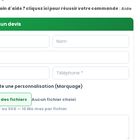
oin d'aide ? cliquez ici pour réussir votre commande
:
Aide
un devis
te une personnalisation (Marquage)
 des fichiers
Aucun fichier choisi
F ou SVG — 10 Mo max par fichier