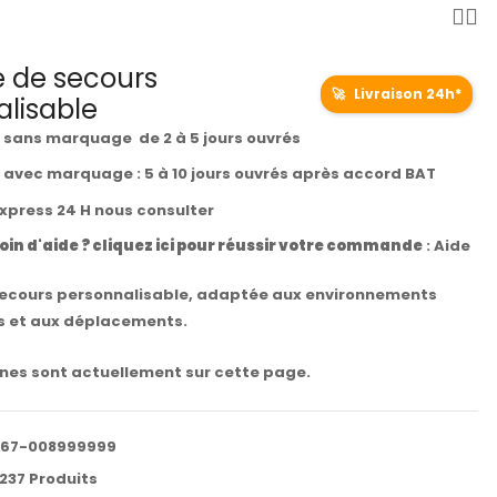
 de secours
🚀
Livraison 24h*
lisable
t sans marquage de 2 à 5 jours ouvrés
t avec marquage : 5 à 10 jours ouvrés après accord BAT
express 24 H nous consulter
oin d'aide ? cliquez ici pour réussir votre commande
:
Aide
ecours personnalisable, adaptée aux environnements
s et aux déplacements.
es sont actuellement sur cette page.
367-008999999
237 Produits