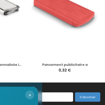
Couverture d'urgence personnalisée idéale pour survie - HELP
Pansement publicitaire a
0,32 €
×
S’abonner