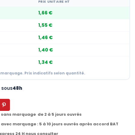
PRIX UNITAIRE HT
1,66 €
1,55 €
1,46 €
1,40 €
1,34 €
 marquage. Prix indicatifs selon quantité.
n sous
48h
t sans marquage de 2 à 5 jours ouvrés
t avec marquage : 5 à 10 jours ouvrés après accord BAT
express 24 H nous consulter