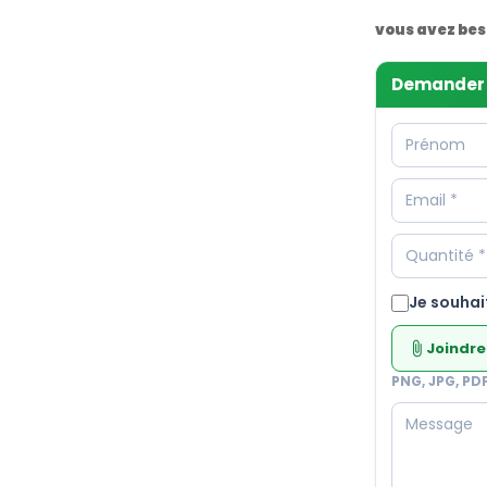
vous avez bes
Demander 
Je souhai
Joindre
attach_file
PNG, JPG, PD