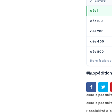
QUANTITÉ
dès 1
dès 100
dès 200
dès 400
dès 800
Hors frais de
Expéditio
local_shipping
délais produi
délais produi
Possibilité d'