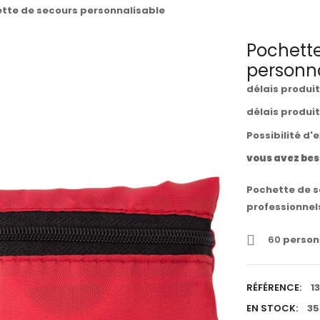
tte de secours personnalisable
Pochette
personna
délais produi
délais produi
Possibilité d'
vous avez bes
Pochette de s
professionnel
60
personn
RÉFÉRENCE:
1
EN STOCK:
35