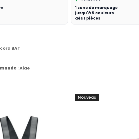
cm
1 zone de marquage
jusqu'à 5 couleurs
dès 1 pièces
ccord BAT
commande
:
Aide
Nouveau