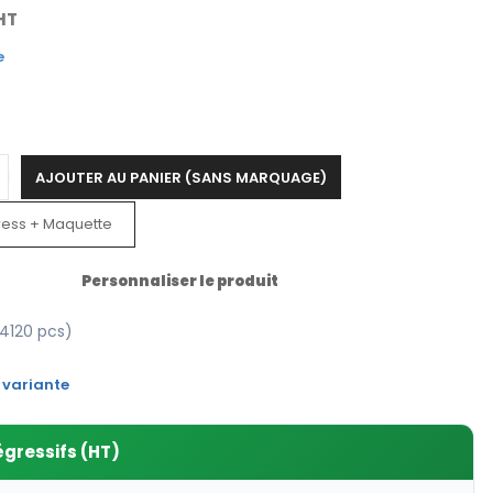
HT
e
AJOUTER AU PANIER (SANS MARQUAGE)
ress + Maquette
Personnaliser le produit
4120 pcs)
 variante
égressifs (HT)