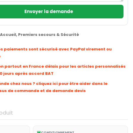
Envoyer la demande
Accueil
,
Premiers secours & Sécurité
os paiements sont sécurisé avec PayPal virement ou
e
on partout en France délais pour les articles personnalisés
10 jours après accord BAT
e chez nous ? cliquez ici pour être aider dans le
sus de commande et de demande devis
oduit
CONDITIONNEMENT
inventory_2