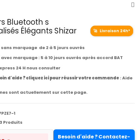
s Bluetooth s
lisés Élégants Shizar
🚀
Livraison 24h*
t sans marquage de 2 à 5 jours ouvrés
t avec marquage : 5 à 10 jours ouvrés après accord BAT
express 24 H nous consulter
oin d'aide ? cliquez ici pour réussir votre commande
:
Aide
es sont actuellement sur cette page.
7PZE7-1
3 Produits
Besoin d'aide ? Contactez-