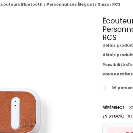
Écouteurs Bluetooth s Personnalisés Élégants Shizar RCS
Écouteur
Personna
RCS
délais produi
délais produi
Possibilité d'
vous avez bes
96
personn
RÉFÉRENCE:
X
EN STOCK:
97