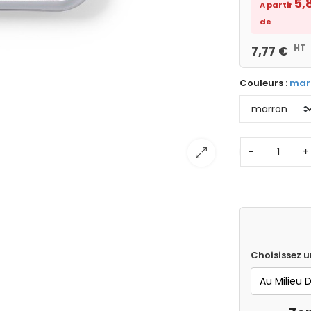
5,
A partir
de
HT
7,77 €
Couleurs :
mar
−
+
Choisissez u