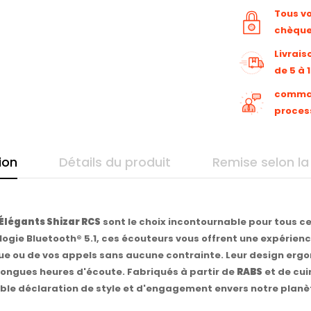
Tous v
chèqu
Livrais
de 5 à 
command
proces
ion
Détails du produit
Remise selon la
Élégants Shizar RCS
sont le choix incontournable pour tous ce
logie Bluetooth® 5.1, ces écouteurs vous offrent une expérien
que ou de vos appels sans aucune contrainte. Leur design er
longues heures d'écoute. Fabriqués à partir de
RABS
et de cui
able déclaration de style et d'engagement envers notre planè