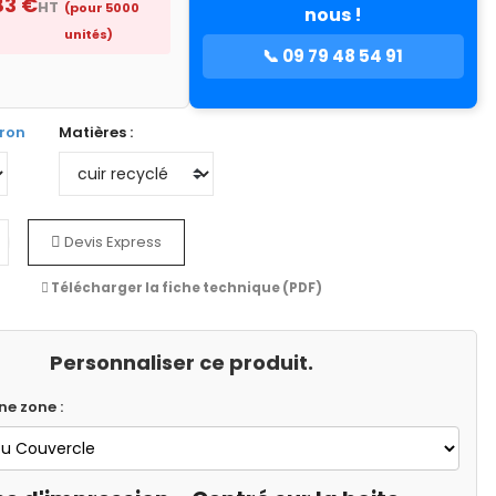
83 €
HT
(pour 5000
nous !
unités)
📞 09 79 48 54 91
ron
Matières :
Devis Express
Télécharger la fiche technique (PDF)
Personnaliser ce produit.
ne zone :