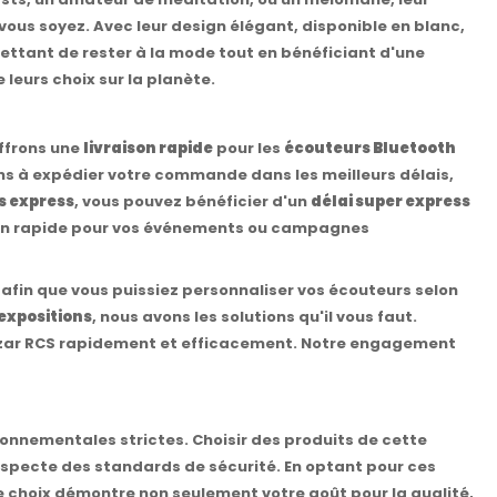
ous soyez. Avec leur design élégant, disponible en blanc,
ettant de rester à la mode tout en bénéficiant d'une
leurs choix sur la planète.
offrons une
livraison rapide
pour les
écouteurs Bluetooth
s à expédier votre commande dans les meilleurs délais,
s express
, vous pouvez bénéficier d'un
délai super express
ion rapide pour vos événements ou campagnes
, afin que vous puissiez personnaliser vos écouteurs selon
 expositions
, nous avons les solutions qu'il vous faut.
izar RCS rapidement et efficacement. Notre engagement
ronnementales strictes. Choisir des produits de cette
especte des standards de sécurité. En optant pour ces
Ce choix démontre non seulement votre goût pour la qualité,