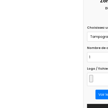
Zon
D
Choisissez 
Nombre de c
Logo / fichie
Voir l