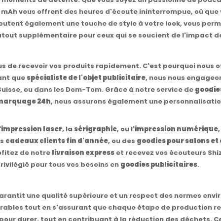
mAh vous offrent des heures d'écoute ininterrompue, où que v
outent également une touche de style à votre look, vous perm
tout supplémentaire pour ceux qui se soucient de l'impact de 
ous de recevoir vos produits rapidement. C'est pourquoi nous 
tant que
spécialiste de l'objet publicitaire
, nous nous engageon
Suisse, ou dans les Dom-Tom. Grâce à notre service de
goodie
marquage 24h
, nous assurons également une personnalisat
'
impression laser
, la
sérigraphie
, ou l'
impression numérique
es
cadeaux clients fin d'année
, ou des
goodies pour salons et
ofitez de notre
livraison express
et recevez vos écouteurs Sh
rivilégié pour tous vos besoins en
goodies publicitaires
.
garantit une qualité supérieure et un respect des normes envi
durables tout en s'assurant que chaque étape de production r
 pour durer, tout en contribuant à la réduction des déchets. 