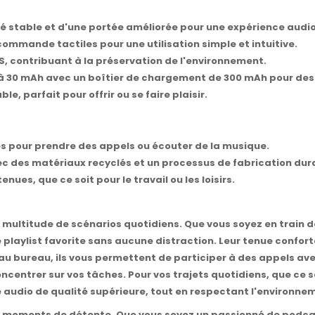
é stable et d'une portée améliorée pour une expérience audio
ommande tactiles pour une utilisation simple et intuitive.
CS, contribuant à la préservation de l'environnement.
'à 30 mAh avec un boîtier de chargement de 300 mAh pour des
e, parfait pour offrir ou se faire plaisir.
res pour prendre des appels ou écouter de la musique.
c des matériaux recyclés et un processus de fabrication dur
ues, que ce soit pour le travail ou les loisirs.
multitude de scénarios quotidiens. Que vous soyez en train de
e playlist favorite sans aucune distraction. Leur tenue confo
 au bureau, ils vous permettent de participer à des appels av
entrer sur vos tâches. Pour vos trajets quotidiens, que ce soi
udio de qualité supérieure, tout en respectant l'environne
s moments de détente. Que vous soyez un passionné de podca