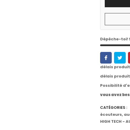
Dépêche-toi!
délais produi
délais produi
Possibilité d'
vous avez bes
CATÉGORIES :
écouteurs
,
au
HIGH TECH - A