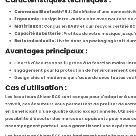
Connexion Bluetooth® 5.1 :
Bénéficiez d'une connectivit
Ergonomie :
Design intra-auriculaire avec boutons de c
Matériaux s :
Conçus en RABS et cuir recyclé certifié R
Capacité de batterie :
Profitez de votre musique jusqu
Boîte individuelle :
Livrés dans un packaging kraft durabl
Avantages principaux :
Liberté d'écoute sans fil grâce à la fonction mains lib
Engagement pour la protection de l'environnement ave
Design chic et moderne qui s'accorde avec toutes vos ten
Cas d'utilisation :
Les écouteurs Shizar RCS sont conçus pour s'adapter à une 
travail, ces écouteurs vous permettent de profiter de votr
en bénéficiant d'une qualité audio exceptionnelle. Utilisés
possibilité d'écouter des morceaux apaisants pour vous conc
accompagnent partout, vous garantissant une expérience a
Les écouteurs Shizar RCS sont également parfaits pour vo