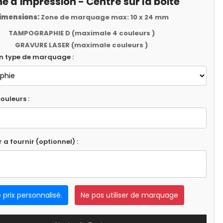
e d'impression - Centré sur la boite
imensions:
Zone de marquage max: 10 x 24 mm
TAMPOGRAPHIE D (maximale 4 couleurs )
GRAVURE LASER (maximale couleurs )
un type de marquage :
ouleurs :
r a fournir (optionnel) :
e prix personnalisé.
Ne pas utiliser de marquage