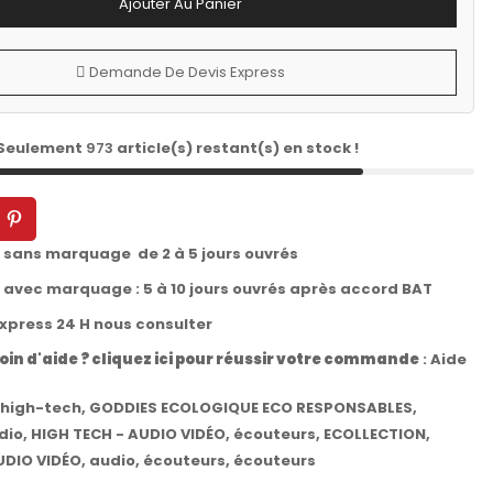
Ajouter Au Panier
Demande De Devis Express
 Seulement
973
article(s) restant(s) en stock !
t sans marquage de 2 à 5 jours ouvrés
t avec marquage : 5 à 10 jours ouvrés après accord BAT
express 24 H nous consulter
oin d'aide ? cliquez ici pour réussir votre commande
:
Aide
high-tech
,
GODDIES ECOLOGIQUE ECO RESPONSABLES
,
dio
,
HIGH TECH - AUDIO VIDÉO
,
écouteurs
,
ECOLLECTION
,
UDIO VIDÉO
,
audio
,
écouteurs
,
écouteurs