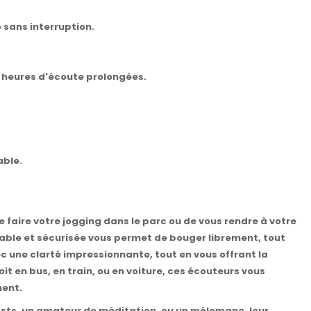
 sans interruption.
 heures d'écoute prolongées.
able.
 faire votre jogging dans le parc ou de vous rendre à votre
rtable et sécurisée vous permet de bouger librement, tout
ec une clarté impressionnante, tout en vous offrant la
t en bus, en train, ou en voiture, ces écouteurs vous
ment.
sts, un amateur de méditation, ou un mélomane, leur