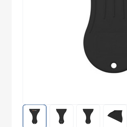
commerce
Salons
professionnels
Séminaires
Team building
Portes ouvertes
Cadeaux d'entreprise
Fin d'année
Rentrée
Cérémonies
Récompenses
Été et plage
Campagnes RSE
Voyages d'affaires
Animations
commerciales