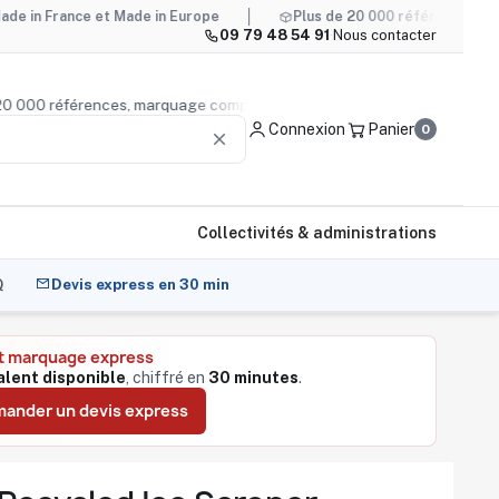
nce et Made in Europe
Plus de 20 000 références, marquage 
09 79 48 54 91
·
Nous contacter
us de 20 000 références, marquage compris
Conseil produi
Connexion
Panier
0
clear
Collectivités & administrations
Q
Devis express en 30 min
t marquage express
alent disponible
, chiffré en
30 minutes
.
ander un devis express