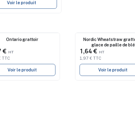
Voir le produit
eau
Ontario grattoir
Nouveau
Nordic Wheatstraw gratto
glace de paille de blé
7 €
1,64 €
€ TTC
1,97 € TTC
Voir le produit
Voir le produit