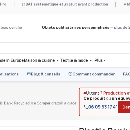
BAT systématique et gratuit avant production
Made in Fra
liège, bois certifié
Objets publicitaires personnalisés
— pl
de in Europe
Maison & cuisine
Textile & mode
Plus
alisations
Blog & conseils
Comment commander
FA
Production e
Urgent ?
Ce produit
ou
un équiv
ic Bank Recycled Ice Scraper grattoir à glace
06 09 53 17 41
Dem