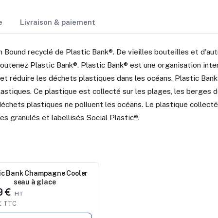
e
Livraison & paiement
n Bound recyclé de Plastic Bank®. De vieilles bouteilles et d'aut
 soutenez Plastic Bank®. Plastic Bank® est une organisation inte
 et réduire les déchets plastiques dans les océans. Plastic Ba
astiques. Ce plastique est collecté sur les plages, les berges d
déchets plastiques ne polluent les océans. Le plastique collecté
es granulés et labellisés Social Plastic®.
au
ic Bank Champagne Cooler
seau à glace
9 €
€ TTC