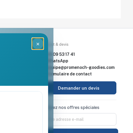
×
rces
Contact & devis
nde & devis
06 09 53 17 41
enoch Goodies
WhatsApp
equipe@promenoch-goodies.com
 retour
Formulaire de contact
urisé
Demander un devis
Recevez nos offres spéciales