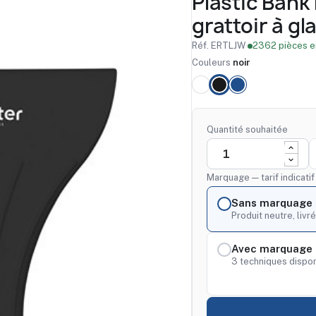
Plastic Bank
grattoir à gl
Réf. ERTLJW
·
2362 pièces e
Couleurs
noir
Quantité souhaitée
Marquage — tarif indicati
Sans marquage
Produit neutre, livré
Avec marquage 
3 techniques dispon