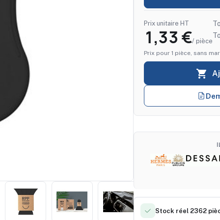
Prix unitaire HT
To
1,33 €
T
/ pièce
Prix pour 1 pièce, sans mar

A
Dem
Stock réel 2362 piè