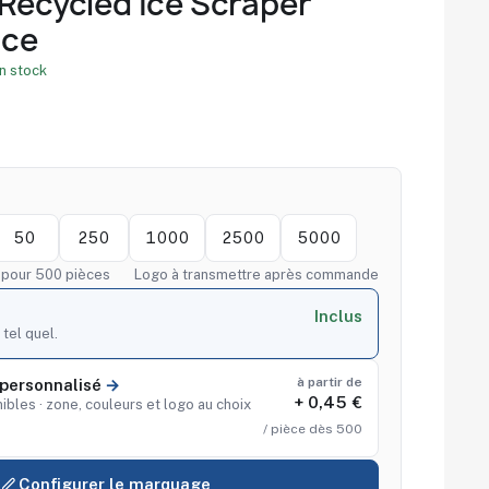
 Recycled Ice Scraper
ace
n stock
50
250
1000
2500
5000
f pour 500 pièces
Logo à transmettre après commande
Inclus
 tel quel.
à partir de
personnalisé
+ 0,45 €
ibles · zone, couleurs et logo au choix
/ pièce dès 500
Configurer le marquage