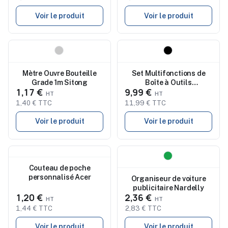
Voir le produit
Voir le produit
Nouveau
Nouveau
Mètre Ouvre Bouteille
Set Multifonctions de
Grade 1m Sitong
Boîte à Outils
1,17 €
9,99 €
Personnalisé Hancuk pas
cher
1,40 € TTC
11,99 € TTC
Voir le produit
Voir le produit
Nouveau
Nouveau
Couteau de poche
personnalisé Acer
Organiseur de voiture
publicitaire Nardelly
1,20 €
2,36 €
1,44 € TTC
2,83 € TTC
Voir le produit
Voir le produit