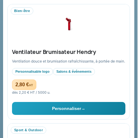
collectivités et administrations.
Bien-être
Mandat administratif & Chorus Pro
Paiement sécurisé
Expédition suivie
Nos produits
Notre société
Ventilateur Brumisateur Hendry
Nouveautés
À propos
Ventilation douce et brumisation rafraîchissante, à portée de main.
Nos expertises &
Promotions
accompagnement global
Personnalisable logo
Salons & événements
Catalogue goodies
Pourquoi nous choisir ?
2,80 €
HT
Cadeaux de fin d’année
Pourquoi ça a marché à 100%
dès 2,20 € HT / 5000 u.
pour moi ?
Ils nous ont fait confiance
Personnaliser
→
Livraison
Nous contacter
Sport & Outdoor