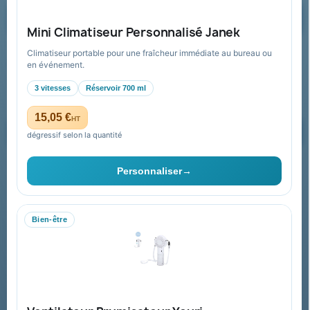
Demander un devis
Mini Climatiseur Personnalisé Janek
Climatiseur portable pour une fraîcheur immédiate au bureau ou
Recevez nos offres spéciales
en événement.
3 vitesses
Réservoir 700 ml
15,05 €
HT
dégressif selon la quantité
Vous pouvez vous désinscrire à tout moment. Vous trouverez pour
cela nos informations de contact dans les conditions d'utilisation du
Personnaliser
→
site.
Bien-être
Collectivités & administrations
Devis, mandat administratif et facturation Chorus Pro
adaptés au secteur public.
Espace collectivités