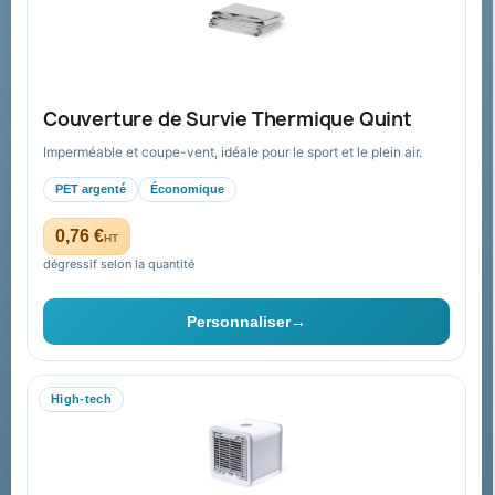
Aide & ressources
Guide : commande & devis
FAQ sur Promenoch Goodies Pub France
Couverture de Survie Thermique Quint
Conditions de retour
Imperméable et coupe-vent, idéale pour le sport et le plein air.
Paiement sécurisé
PET argenté
Économique
Plan du site
0,76 €
HT
dégressif selon la quantité
Contact & devis
Personnaliser
→
06 09 53 17 41
WhatsApp
High-tech
equipe@promenoch-goodies.com
Formulaire de contact