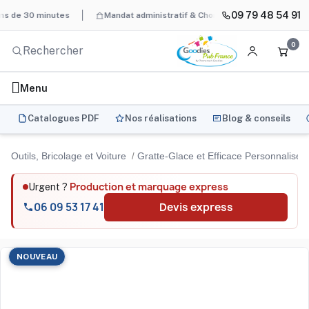
09 79 48 54 91
30 minutes
Mandat administratif & Chorus Pro
BAT systématiq
0
Menu
Catalogues PDF
Nos réalisations
Blog & conseils
Outils, Bricolage et Voiture
Gratte-Glace et Efficace Personnalisé 
Production et marquage express
Urgent ?
06 09 53 17 41
Devis express
NOUVEAU