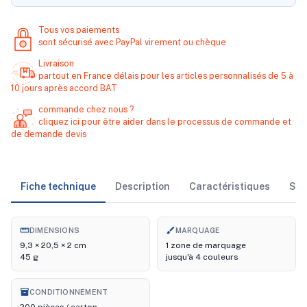
Tous vos paiements
sont sécurisé avec PayPal virement ou chèque
Livraison
partout en France délais pour les articles personnalisés de 5 à
10 jours après accord BAT
commande chez nous ?
cliquez ici pour être aider dans le processus de commande et
de demande devis
Fiche technique
Description
Caractéristiques
Sto
straighten
brush
DIMENSIONS
MARQUAGE
9,3 × 20,5 × 2 cm
1 zone de marquage
45 g
jusqu'à 4 couleurs
inventory_2
CONDITIONNEMENT