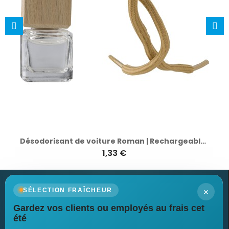
Désodorisant de voiture Roman | Rechargeable | 5 ml
1,33 €
×
SÉLECTION FRAÎCHEUR
Gardez vos clients ou employés au frais cet
Newsletter
été