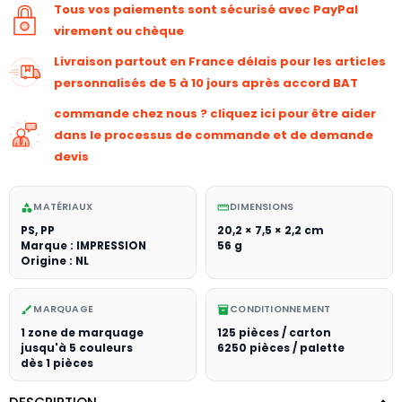
Tous vos paiements sont sécurisé avec PayPal
virement ou chèque
Livraison partout en France délais pour les articles
personnalisés de 5 à 10 jours après accord BAT
commande chez nous ? cliquez ici pour être aider
dans le processus de commande et de demande
devis
MATÉRIAUX
DIMENSIONS
category
straighten
PS, PP
20,2 × 7,5 × 2,2 cm
Marque : IMPRESSION
56 g
Origine : NL
MARQUAGE
CONDITIONNEMENT
brush
inventory_2
1 zone de marquage
125 pièces / carton
jusqu'à 5 couleurs
6250 pièces / palette
dès 1 pièces