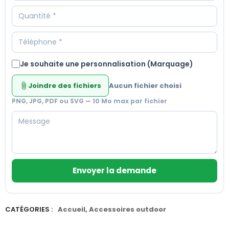
Je souhaite une personnalisation (Marquage)
Joindre des fichiers
Aucun fichier choisi
attach_file
PNG, JPG, PDF ou SVG — 10 Mo max par fichier
Envoyer la demande
CATÉGORIES :
Accueil
,
Accessoires outdoor