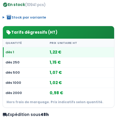
En stock
(10941 pcs)
check_circle
inventory_2
Stock par variante
Tarifs dégressifs (HT)
sell
QUANTITÉ
PRIX UNITAIRE HT
1,22 €
dès 1
1,15 €
dès 250
1,07 €
dès 500
1,02 €
dès 1000
0,98 €
dès 2000
Hors frais de marquage. Prix indicatifs selon quantité.
Expédition sous
48h
local_shipping