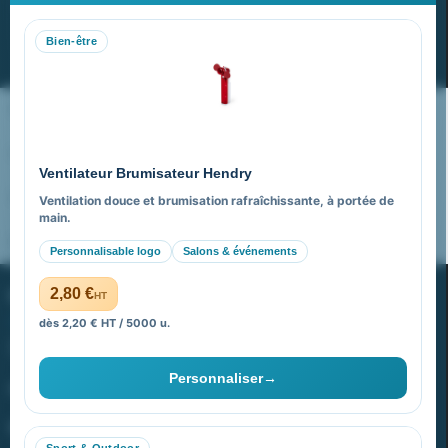
Recevez nos dernières nouvelles et nos offres spéciales
Bien-être
S’abonner
Nos expertises & accompagnement global
Pourquoi nous choisir ?
Ventilateur Brumisateur Hendry
FAQ sur Promenoch Goodies Pub France
Ventilation douce et brumisation rafraîchissante, à portée de
main.
Pourquoi ça a marché à 100% pour moi ?
Personnalisable logo
Salons & événements
PROMENOCH GOODIES
2,80 €
HT
dès 2,20 € HT / 5000 u.
Goodies Pubfrance est édité par Promenoch
Personnaliser
→
40 rue Madeleine Michelis
92 200 Neuilly
Sport & Outdoor