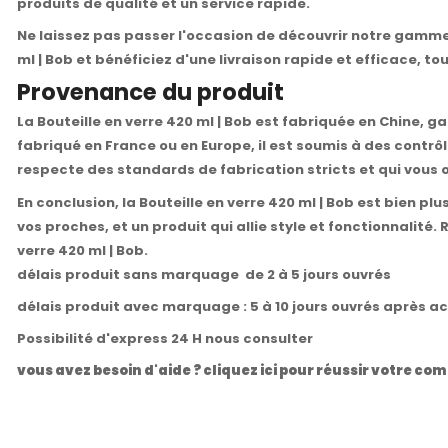
produits de qualité et un service rapide.
Ne laissez pas passer l'occasion de découvrir notre gamme
ml | Bob et bénéficiez d'une livraison rapide et efficace,
Provenance du produit
La Bouteille en verre 420 ml | Bob est fabriquée en Chine, 
fabriqué en France ou en Europe, il est soumis à des contrôl
respecte des standards de fabrication stricts et qui vous o
En conclusion, la Bouteille en verre 420 ml | Bob est bien 
vos proches, et un produit qui allie style et fonctionnalité
verre 420 ml | Bob.
délais produit sans marquage de 2 à 5 jours ouvrés
délais produit avec marquage : 5 à 10 jours ouvrés après a
Possibilité d'express 24 H nous consulter
vous avez besoin d'aide ? cliquez ici pour réussir votre 