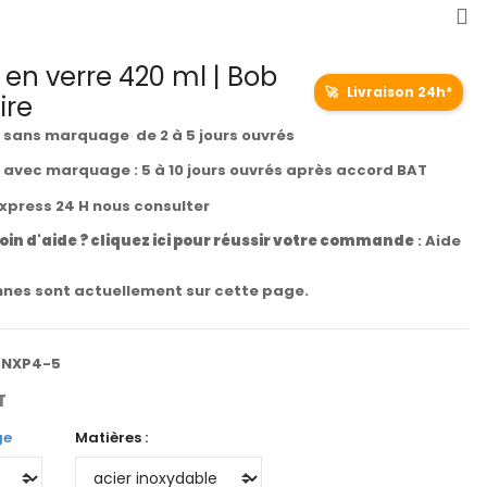
e en verre 420 ml | Bob
🚀
Livraison 24h*
ire
t sans marquage de 2 à 5 jours ouvrés
t avec marquage : 5 à 10 jours ouvrés après accord BAT
express 24 H nous consulter
oin d'aide ? cliquez ici pour réussir votre commande
:
Aide
nes sont actuellement sur cette page.
HNXP4-5
T
ge
Matières :