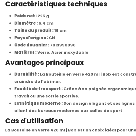
Caractéristiques techniques
Poids net :
225 g
Diamètre :
6,4 cm
Taille du produit :
19 cm
Pays d'origine :
CN
Code douanier :
7013990090
Matières :
Verre, Acier inoxydable
Avantages principaux
Durabilité :
La Bouteille en verre 420 ml | Bob est const
craindre de l'abîmer.
Facilité de transport :
Grâce à sa poignée ergonomique e
travail ou une sortie sportive.
Esthétique moderne :
Son design élégant et ses lignes
allant des bureaux modernes aux salles de sport.
Cas d'utilisation
La Bouteille en verre 420 ml | Bob est un choix idéal pour u