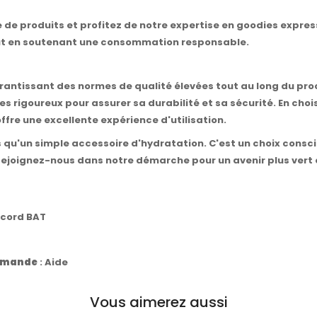
 de produits et profitez de notre expertise en goodies expre
 tout en soutenant une consommation responsable.
garantissant des normes de qualité élevées tout au long du pro
es rigoureux pour assurer sa durabilité et sa sécurité. En choi
ffre une excellente expérience d'utilisation.
plus qu'un simple accessoire d'hydratation. C'est un choix con
. Rejoignez-nous dans notre démarche pour un avenir plus vert e
ccord BAT
commande
:
Aide
Vous aimerez aussi