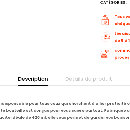
CATÉGORIES :
Tous v
chèqu
Livrais
de 5 à 
command
proces
Description
Détails du produit
 indispensable pour tous ceux qui cherchent à allier praticité
te bouteille est conçue pour vous suivre partout. Fabriquée a
cité idéale de 420 ml, elle vous permet de garder vos boisso