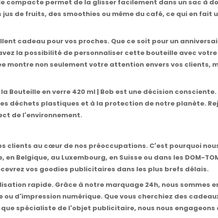
ille compacte permet de la glisser facilement dans un sac à d
des jus de fruits, des smoothies ou même du café, ce qui en fai
xcellent cadeau pour vos proches. Que ce soit pour un anniversa
s avez la possibilité de personnaliser cette bouteille avec vot
lisée montre non seulement votre attention envers vos client
la Bouteille en verre 420 ml | Bob est une décision consciente.
 des déchets plastiques et à la protection de notre planète. 
pect de l'environnement.
s clients au cœur de nos préoccupations. C'est pourquoi nous 
re, en Belgique, au Luxembourg, en Suisse ou dans les DOM-TOM,
evrez vos goodies publicitaires dans les plus brefs délais.
sation rapide. Grâce à notre marquage 24h, nous sommes en 
phie ou d'impression numérique. Que vous cherchiez des cadeaux
nt que spécialiste de l'objet publicitaire, nous nous engageons