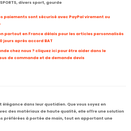
SPORTS
,
divers sport
,
gourde
os paiements sont sécurisé avec PayPal virement ou
e
on partout en France délais pour les articles personnalisés
10 jours après accord BAT
e chez nous ? cliquez ici pour être aider dans le
sus de commande et de demande devis
 et élégance dans leur quotidien. Que vous soyez en
vec des matériaux de haute qualité, elle offre une solution
ns préférées à portée de main, tout en apportant une