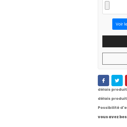
Voir l
délais produi
délais produi
Possibilité d'
vous avez bes