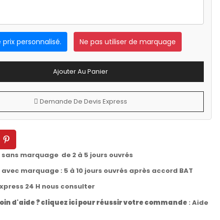
e prix personnalisé.
Ne pas utiliser de marquage
Ajouter Au Panier
Demande De Devis Express
t sans marquage de 2 à 5 jours ouvrés
t avec marquage : 5 à 10 jours ouvrés après accord BAT
express 24 H nous consulter
oin d'aide ? cliquez ici pour réussir votre commande
:
Aide