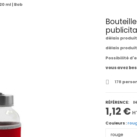
20 ml | Bob
Bouteill
publicita
délais produi
délais produi
Possibilité d'
vous avez bes
178
person
RÉFÉRENCE:
I
1,12 €
H
Couleurs :
rou