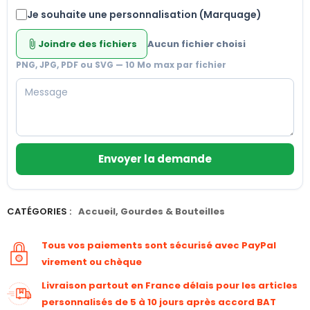
Je souhaite une personnalisation (Marquage)
Joindre des fichiers
Aucun fichier choisi
attach_file
PNG, JPG, PDF ou SVG — 10 Mo max par fichier
Envoyer la demande
CATÉGORIES :
Accueil
,
Gourdes & Bouteilles
Tous vos paiements sont sécurisé avec PayPal
virement ou chèque
Livraison partout en France délais pour les articles
personnalisés de 5 à 10 jours après accord BAT