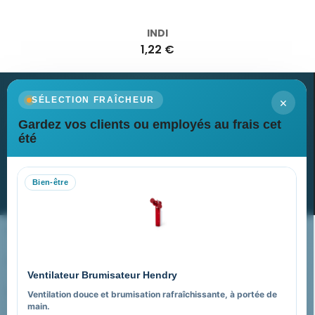
INDI
1,22 €
×
SÉLECTION FRAÎCHEUR
Gardez vos clients ou employés au frais cet
Newsletter
été
Recevez nos dernières nouvelles et nos offres spéciales
Bien-être
S’abonner
Nos expertises & accompagnement global
Pourquoi nous choisir ?
Ventilateur Brumisateur Hendry
FAQ sur Promenoch Goodies Pub France
Ventilation douce et brumisation rafraîchissante, à portée de
main.