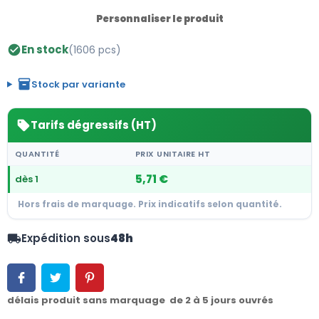
Personnaliser le produit
En stock
(1606 pcs)
check_circle
inventory_2
Stock par variante
Tarifs dégressifs (HT)
sell
QUANTITÉ
PRIX UNITAIRE HT
5,71 €
dès 1
Hors frais de marquage. Prix indicatifs selon quantité.
Expédition sous
48h
local_shipping
délais produit sans marquage de 2 à 5 jours ouvrés