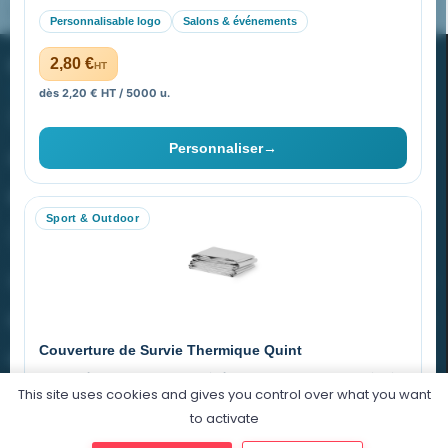
Pourquoi ça a marché à 100% pour moi ?
Personnalisable logo
Salons & événements
PROMENOCH GOODIES
2,80 €
HT
dès 2,20 € HT / 5000 u.
Goodies Pubfrance est édité par Promenoch
Personnaliser
→
40 rue Madeleine Michelis
92 200 Neuilly
Sport & Outdoor
equipe@promenoch-goodies.com
VOTRE COMPTE
NOTRE SITE
Couverture de Survie Thermique Quint
NOTRE SOCIÉTÉ
Imperméable et coupe-vent, idéale pour le sport et le plein air.
This site uses cookies and gives you control over what you want
PET argenté
Économique
to activate