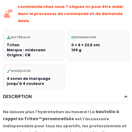
commande chez nous ? cliquez ici pour être aider
dans le processus de commande et de demande
devis
MATÉRIAUX
DIMENSIONS
category
straighten
Tritan
0 × 6 × 22,5 cm
Marque : midocean
109 g
Origine : CN
MARQUAGE
brush
4 zones de marquage
jusqu'à 4 couleurs
DESCRIPTION
Ne laissez plus l'hydratation au hasard ! La
bouteille à
rappel en Tritan™ personnalisée
est l'accessoire
indispensable pour tous les sportifs, les professionnels et