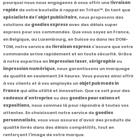
pourquoi nous nous engageons à vous offrir une
livraison
rapide
de votre bouteille à rappel en Tritan™. En tant que
spécialiste de l'objet publicitaire
, nous proposons des
solutions de
goodies express
avec des délais super
express pour vos commandes. Que vous soyez en France,
en Belgique, au Luxembourg, en Suisse ou dans les DOM-
TOM, notre service de
livraison express
s'assure que votre
commande arrive rapidement et en toute sécurité. Grâce
à notre expertise en
impression laser
,
sérigraphie
ou
impression numérique
, nous garantissons un marquage
de qualité en seulement 24 heures. Vous pouvez ainsi offrir
à vos clients et à vos employés un
objet pub made in
France
qui allie utilité et innovation. Que ce soit pour des
cadeaux d'entreprise
ou des
goodies pour salons et
expositions
, nous sommes là pour répondre à toutes vos
attentes. En choisissant notre service de
goodies
personnalisés
, vous vous assurez d'avoir des produits de
qualité livrés dans des délais compétitifs, tout en
renforçant l'image de votre marque.