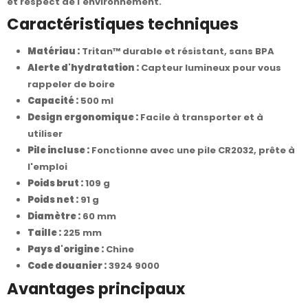
et respect de l'environnement.
Caractéristiques techniques
Matériau :
Tritan™ durable et résistant, sans BPA
Alerte d'hydratation :
Capteur lumineux pour vous
rappeler de boire
Capacité :
500 ml
Design ergonomique :
Facile à transporter et à
utiliser
Pile incluse :
Fonctionne avec une pile CR2032, prête à
l'emploi
Poids brut :
109 g
Poids net :
91 g
Diamètre :
60 mm
Taille :
225 mm
Pays d'origine :
Chine
Code douanier :
3924 9000
Avantages principaux