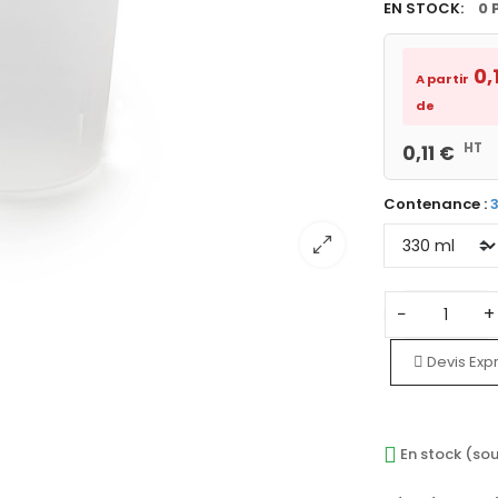
EN STOCK:
0 
0,
A partir
de
HT
0,11 €
Contenance :
−
+
Devis Exp
En stock (sou