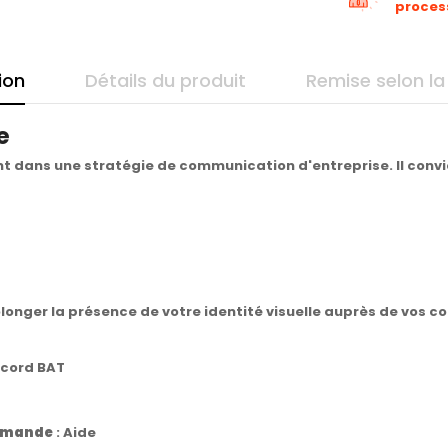
proces
ion
Détails du produit
Remise selon la
e
ent dans une stratégie de communication d'entreprise. Il conv
longer la présence de votre identité visuelle auprès de vos c
ccord BAT
commande
:
Aide