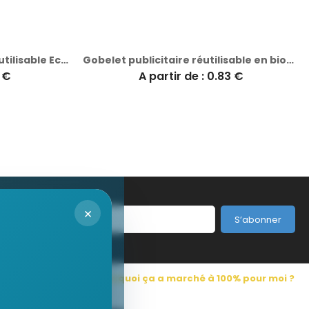
Gobelet personnalisable réutilisable Eco 200
Gobelet publicitaire réutilisable en biocomposite 60 cl Ras Bord
1 €
A partir de : 0.83 €
×
S’abonner
s Pub France
Pourquoi ça a marché à 100% pour moi ?