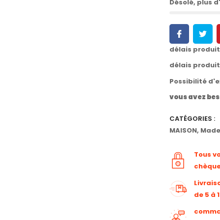
Désolé, plus d'
délais produi
délais produi
Possibilité d'
vous avez bes
CATÉGORIES :
MAISON
,
Made 
Tous v
chèqu
Livrais
de 5 à 
command