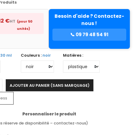
Produits
Besoin d'aide ? Contactez-
12 €
HT
(pour 50
nous !
unités)
📞 09 79 48 54 91
330 ml
Couleurs :
noir
Matières :
AJOUTER AU PANIER (SANS MARQUAGE)
ress
Personnaliser le produit
s réserve de disponibilité – contactez-nous)