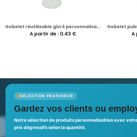
Gobelet réutilisable givré personnalisable éthique et
A partir de : 0.43 €
A 
Newsletter
SÉLECTION FRAÎCHEUR
Recevez nos dernières nouvelles et nos offres spé
Gardez vos clients ou employ
Notre sélection de produits personnalisables avec votre
Nos expertises & accompagnement
Pourquoi no
prix dégressifs selon la quantité.
global