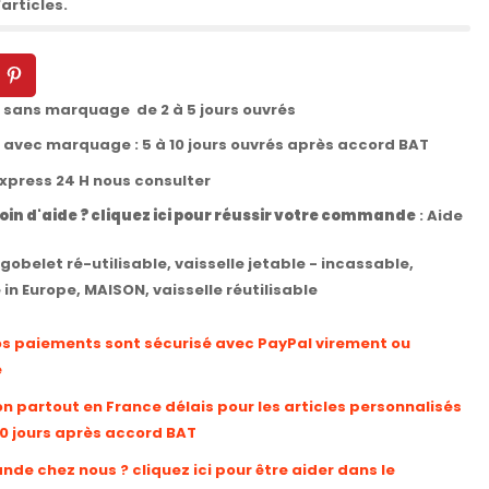
articles.
t sans marquage de 2 à 5 jours ouvrés
t avec marquage : 5 à 10 jours ouvrés après accord BAT
express 24 H nous consulter
oin d'aide ? cliquez ici pour réussir votre commande
:
Aide
gobelet ré-utilisable
,
vaisselle jetable - incassable
,
in Europe
,
MAISON
,
vaisselle réutilisable
os paiements sont sécurisé avec PayPal virement ou
e
on partout en France délais pour les articles personnalisés
10 jours après accord BAT
e chez nous ? cliquez ici pour être aider dans le