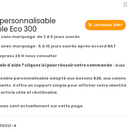
personnalisable
🚀
Livraison 24h*
ble Eco 300
t sans marquage de 2 à 5 jours ouvrés
t avec marquage : 5 à 10 jours ouvrés après accord BAT
express 24 H nous consulter
oin d'aide ? cliquez ici pour réussir votre commande
:
Aide
lisable personnalisable adapté aux besoins B2B, aux salons
nts. Il offre un support simple pour afficher votre identité
 article utile et réutilisable.
nes sont actuellement sur cette page.
TEO1Z-4