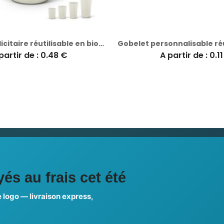
Gobelet publicitaire réutilisable en biocomposite 30 cl Ras Bord
partir de : 0.48 €
A partir de : 0.1
ciales
és au frais cet été
 logo — livraison express,
us choisir ?
FAQ sur Promenoch Goodie