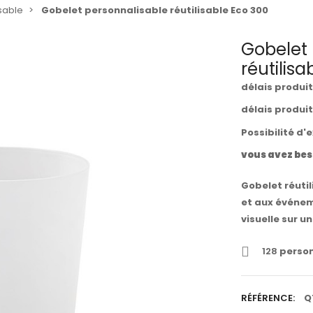
isable
Gobelet personnalisable réutilisable Eco 300
Gobelet 
réutilisa
délais produi
délais produi
Possibilité d'
vous avez bes
Gobelet réuti
et aux événeme
visuelle sur un
128
person
RÉFÉRENCE:
Q