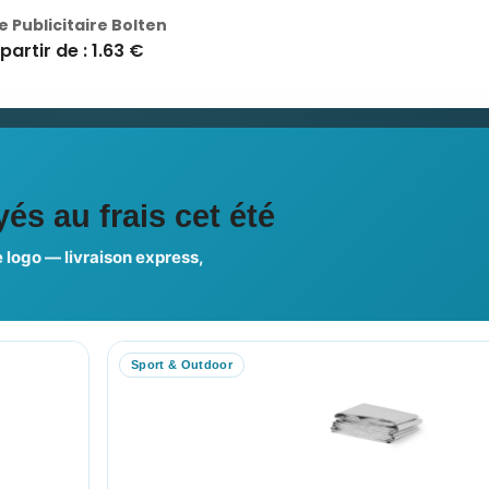
e Publicitaire Bolten
partir de : 1.63 €
ciales
és au frais cet été
 logo — livraison express,
us choisir ?
FAQ sur Promenoch Goodie
Sport & Outdoor
RE COMPTE
NOTRE SITE
on compte
Nos Promotions
es commandes
Nouveaux Produits