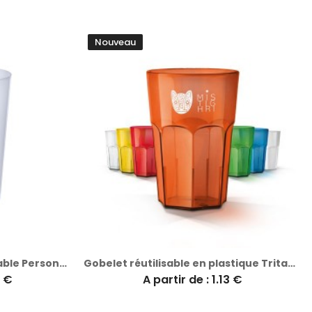
Nouveau
Gobelet Réutilisable Incassable Personnalisé Pas Cher - Raxon
Gobelet réutilisable en plastique Tritan 40 cl personnalisé Ras Bord
6 €
A partir de : 1.13 €