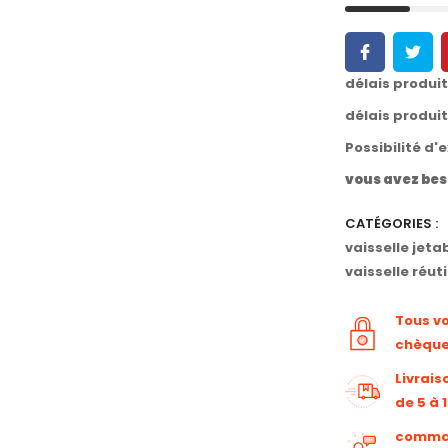
délais produi
délais produi
Possibilité d'
vous avez bes
CATÉGORIES :
vaisselle jeta
vaisselle réuti
Tous v
chèqu
Livrais
de 5 à 
command