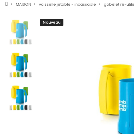
MAISON
vaisselle jetable - incassable
gobelet ré-util
Nouveau