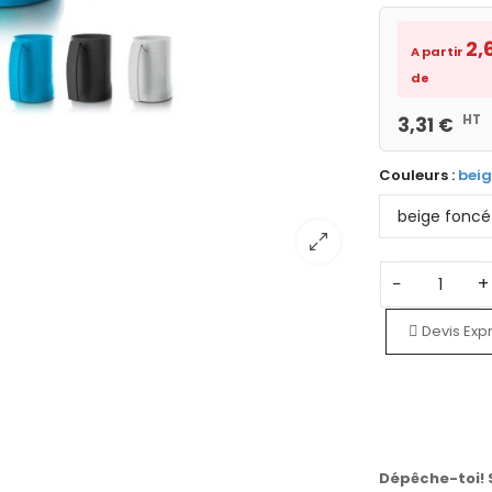
2,
A partir
de
HT
3,31 €
Couleurs :
beig
−
+
Devis Exp
Dépêche-toi!