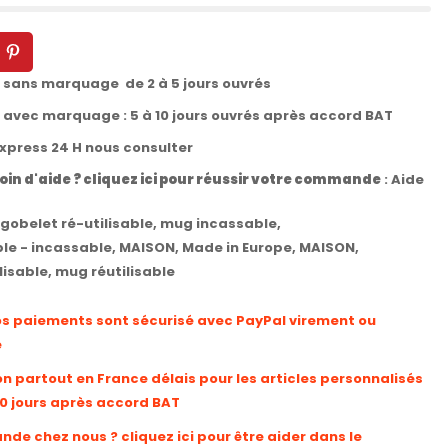
t sans marquage de 2 à 5 jours ouvrés
t avec marquage : 5 à 10 jours ouvrés après accord BAT
express 24 H nous consulter
oin d'aide ? cliquez ici pour réussir votre commande
:
Aide
gobelet ré-utilisable
,
mug incassable
,
ble - incassable
,
MAISON
,
Made in Europe
,
MAISON
,
lisable
,
mug réutilisable
os paiements sont sécurisé avec PayPal virement ou
e
on partout en France délais pour les articles personnalisés
10 jours après accord BAT
e chez nous ? cliquez ici pour être aider dans le