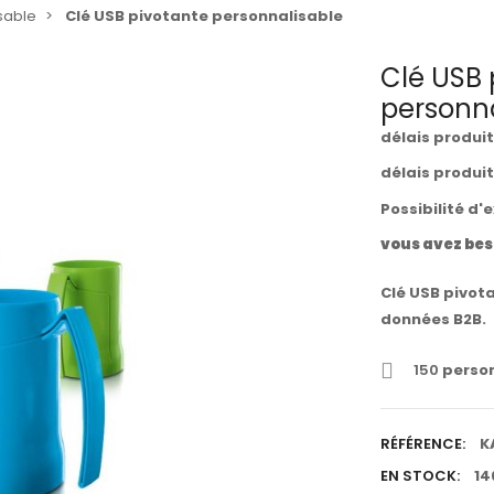
isable
Clé USB pivotante personnalisable
Clé USB 
personna
délais produi
délais produi
Possibilité d'
vous avez bes
Clé USB pivot
données B2B.
150
person
RÉFÉRENCE:
K
EN STOCK:
14