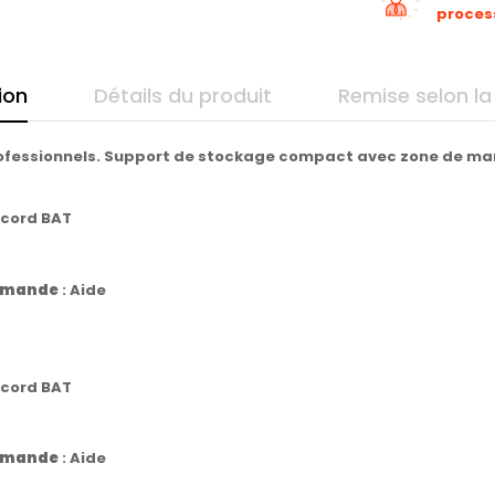
proces
ion
Détails du produit
Remise selon la
rofessionnels. Support de stockage compact avec zone de m
ccord BAT
commande
:
Aide
ccord BAT
commande
:
Aide