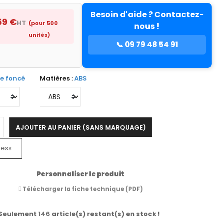
Besoin d'aide ? Contactez-
69 €
HT
(pour 500
nous !
unités)
📞 09 79 48 54 91
e foncé
Matières :
ABS
AJOUTER AU PANIER (SANS MARQUAGE)
ress
Personnaliser le produit
Télécharger la fiche technique (PDF)
 Seulement
146
article(s) restant(s) en stock !