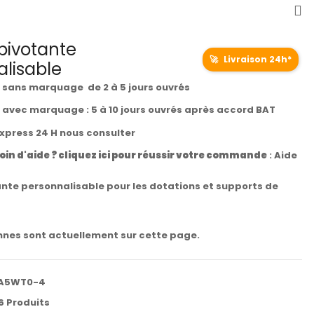
pivotante
🚀
Livraison 24h*
lisable
t sans marquage de 2 à 5 jours ouvrés
t avec marquage : 5 à 10 jours ouvrés après accord BAT
express 24 H nous consulter
oin d'aide ? cliquez ici pour réussir votre commande
:
Aide
ante personnalisable pour les dotations et supports de
nes sont actuellement sur cette page.
A5WT0-4
6 Produits