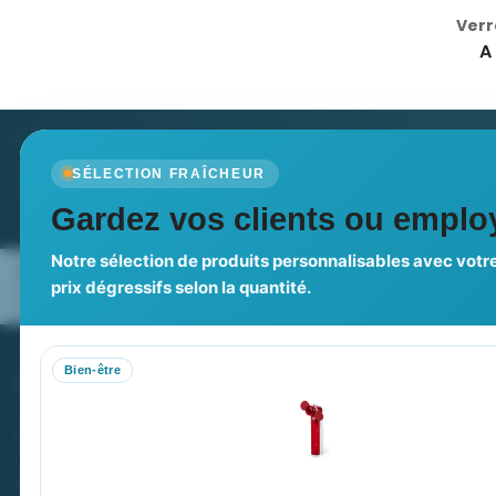
Verr
A 
Newsletter
SÉLECTION FRAÎCHEUR
Recevez nos dernières nouvelles et nos offres spé
Gardez vos clients ou employ
Notre sélection de produits personnalisables avec votre
Nos expertises & accompagnement
Pourquoi no
prix dégressifs selon la quantité.
global
Bien-être
PROMENOCH GOODIES
VOT
Goodies Pubfrance est édité par Promenoch
M
M
40 rue Madeleine Michelis