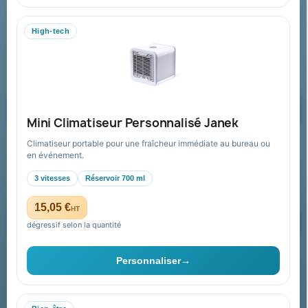
WhatsApp
High-tech
equipe@promenoch-goodies.com
Formulaire de contact
Demander un devis
Mini Climatiseur Personnalisé Janek
Climatiseur portable pour une fraîcheur immédiate au bureau ou
Recevez nos offres spéciales
en événement.
3 vitesses
Réservoir 700 ml
15,05 €
HT
dégressif selon la quantité
Vous pouvez vous désinscrire à tout moment. Vous trouverez pour
cela nos informations de contact dans les conditions d'utilisation du
Personnaliser
→
site.