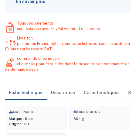
En savoir plus
Tous vos paiements
sont sécurisé avec PayPal virement ou chèque
Livraison
partout en France délais pour les articles personnalisés de 5 à
10 jours après accord BAT
commande chez nous ?
cliquez ici pour être aider dans le processus de commande et
de demande devis
Fiche technique
Description
Caractéristiques
Sto
category
straighten
MATÉRIAUX
DIMENSIONS
Marque : Sol's
604 g
Origine : BD