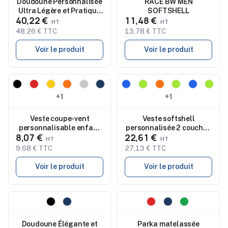
Doudoune Personnalisée
RACE BW MEN
Ultra Légère et Pratique
SOFTSHELL
40,22 €
11,48 €
pour Homme - Wilson Men
380T
48,26 € TTC
13,78 € TTC
Voir le produit
Voir le produit
Nouveau
Nouveau
+1
+1
Veste coupe-vent
Veste softshell
personnalisable enfant
personnalisée 2 couches
8,07 €
22,61 €
SOL'S SURF KIDS
unisexe SIBERIA
9,68 € TTC
27,13 € TTC
Voir le produit
Voir le produit
Nouveau
Nouveau
Doudoune Élégante et
Parka matelassée