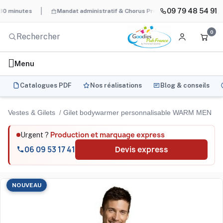
09 79 48 54 91
utes
Mandat administratif & Chorus Pro
BAT systématique et 
0
Menu
Catalogues PDF
Nos réalisations
Blog & conseils
Vestes & Gilets
Gilet bodywarmer personnalisable WARM MEN
Production et marquage express
Urgent ?
06 09 53 17 41
Devis express
NOUVEAU