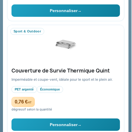
Ils nous ont fait confiance
Personnaliser
→
Livraison
Nous contacter
Sport & Outdoor
Aide & ressources
Guide : commande & devis
FAQ sur Promenoch Goodies Pub France
Couverture de Survie Thermique Quint
Conditions de retour
Imperméable et coupe-vent, idéale pour le sport et le plein air.
Paiement sécurisé
PET argenté
Économique
Plan du site
0,76 €
HT
dégressif selon la quantité
Contact & devis
Personnaliser
→
06 09 53 17 41