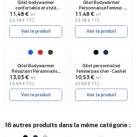
Gilet bodywarmer
Gilet Bodywarmer
confortable et stylé
Personnalisé Femme -
11,48 €
11,48 €
personnalisé pour
SOL'S STREAM
hommes STREAM MEN
13,78 € TTC
13,78 € TTC
Voir le produit
Voir le produit
Nouveau
Nouveau
Gilet Bodywarmer
Gilet personnalisé
Résistant Personnalisé
femme pas cher - Cashel
13,03 €
10,53 €
pas cher - Toret
15,64 € TTC
12,64 € TTC
Voir le produit
Voir le produit
16 autres produits dans la même catégorie :