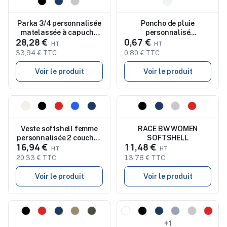
Nouveau
Nouveau
Parka 3/4 personnalisée
Poncho de pluie
matelassée à capuche
personnalisé
28,28 €
0,67 €
amovible DOME
compostable
transparent VOSTOK
33,94 € TTC
0,80 € TTC
Voir le produit
Voir le produit
Nouveau
Nouveau
Veste softshell femme
RACE BW WOMEN
personnalisée 2 couches
SOFTSHELL
16,94 €
11,48 €
ANTARTIDA WOMAN
20,33 € TTC
13,78 € TTC
Voir le produit
Voir le produit
Nouveau
Nouveau
+1