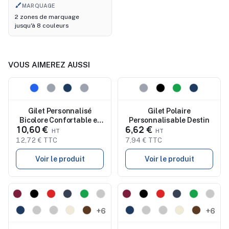
brush
MARQUAGE
2 zones de marquage
jusqu'à 8 couleurs
VOUS AIMEREZ AUSSI
Nouveau
Nouveau
Gilet Personnalisé
Gilet Polaire
Bicolore Confortable et
Personnalisable Destin
10,60 €
6,62 €
Stylé Anderson pas cher
12,72 € TTC
7,94 € TTC
Voir le produit
Voir le produit
Nouveau
Nouveau
+6
+6