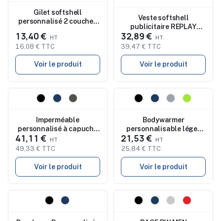
Gilet softshell
Veste softshell
personnalisé 2 couches
publicitaire REPLAY
micropolaire QUEBEC
13,40 €
32,89 €
Femme 340
16,08 € TTC
39,47 € TTC
Voir le produit
Voir le produit
Nouveau
Nouveau
Imperméable
Bodywarmer
personnalisé à capuche
personnalisable léger
41,11 €
21,53 €
et visière SITKA
homme WAVE MEN
49,33 € TTC
25,84 € TTC
Voir le produit
Voir le produit
Nouveau
Nouveau