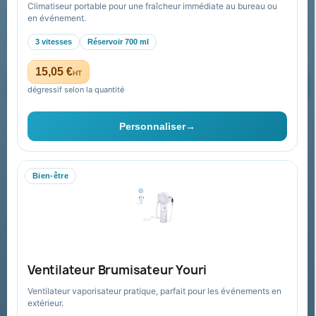
Climatiseur portable pour une fraîcheur immédiate au bureau ou
Recevez nos offres spéciales
en événement.
3 vitesses
Réservoir 700 ml
15,05 €
HT
dégressif selon la quantité
Vous pouvez vous désinscrire à tout moment. Vous trouverez pour
cela nos informations de contact dans les conditions d'utilisation du
Personnaliser
→
site.
Bien-être
Collectivités & administrations
Devis, mandat administratif et facturation Chorus Pro
adaptés au secteur public.
Espace collectivités
Ventilateur Brumisateur Youri
Ventilateur vaporisateur pratique, parfait pour les événements en
extérieur.