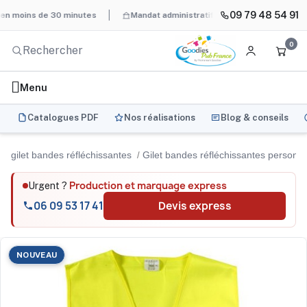
09 79 48 54 91
ns de 30 minutes
Mandat administratif & Chorus Pro
BAT syst
0
Menu
Catalogues PDF
Nos réalisations
Blog & conseils
gilet bandes réfléchissantes
Gilet bandes réfléchissantes personna
Production et marquage express
Urgent ?
06 09 53 17 41
Devis express
NOUVEAU