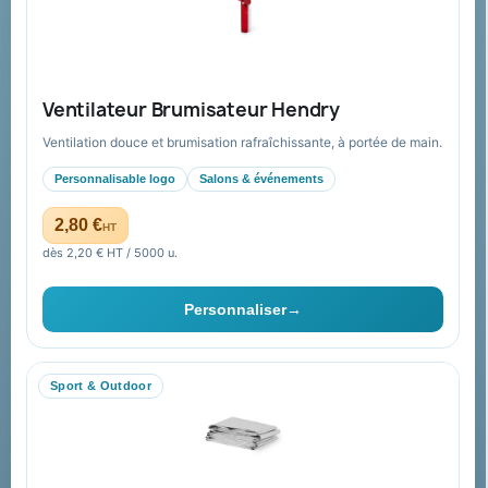
Paiement sécurisé
Expédition suivie
Nos produits
Notre société
Ventilateur Brumisateur Hendry
Nouveautés
À propos
Ventilation douce et brumisation rafraîchissante, à portée de main.
Nos expertises &
Promotions
accompagnement global
Personnalisable logo
Salons & événements
Catalogue goodies
Pourquoi nous choisir ?
2,80 €
HT
Cadeaux de fin d’année
Pourquoi ça a marché à 100%
dès 2,20 € HT / 5000 u.
pour moi ?
Ils nous ont fait confiance
Personnaliser
→
Livraison
Nous contacter
Sport & Outdoor
Aide & ressources
Guide : commande & devis