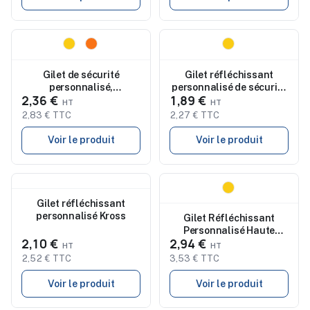
Nouveau
Nouveau
Gilet de sécurité
Gilet réfléchissant
personnalisé,
personnalisé de sécurité
2,36 €
1,89 €
confortable et protecteur
Safrox
- VISICOAT
2,83 € TTC
2,27 € TTC
Voir le produit
Voir le produit
Nouveau
Nouveau
Gilet réfléchissant
personnalisé Kross
Gilet Réfléchissant
Personnalisé Haute
2,10 €
2,94 €
Visibilité CE Jestol
2,52 € TTC
3,53 € TTC
Voir le produit
Voir le produit