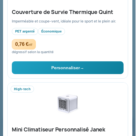
FAQ sur Promenoch Goodies Pub France
Couverture de Survie Thermique Quint
Conditions de retour
Imperméable et coupe-vent, idéale pour le sport et le plein air.
Paiement sécurisé
PET argenté
Économique
Plan du site
0,76 €
HT
dégressif selon la quantité
Contact & devis
Personnaliser
→
06 09 53 17 41
WhatsApp
High-tech
equipe@promenoch-goodies.com
Formulaire de contact
Demander un devis
Mini Climatiseur Personnalisé Janek