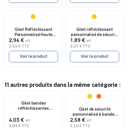
Nouveau
Nouveau
Gilet Réfléchissant
Gilet réfléchissant
Personnalisé Haute
personnalisé de sécurité
2,94 €
1,89 €
Visibilité CE Jestol
Safrox
3,53 € TTC
2,27 € TTC
Voir le produit
Voir le produit
11 autres produits dans la même catégorie :
Nouveau
Nouveau
Gilet bandes
réfléchissantes
Gilet de sécurité
personnalisable
personnalisé à bandes
4,03 €
2,58 €
réfléchissantes VISIBLE
4,84 € TTC
3,10 € TTC