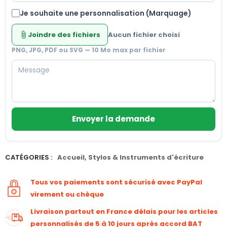
Je souhaite une personnalisation (Marquage)
Joindre des fichiers
Aucun fichier choisi
attach_file
PNG, JPG, PDF ou SVG — 10 Mo max par fichier
Envoyer la demande
CATÉGORIES :
Accueil
,
Stylos & Instruments d'écriture
Tous vos paiements sont sécurisé avec PayPal
virement ou chèque
Livraison partout en France délais pour les articles
personnalisés de 5 à 10 jours après accord BAT