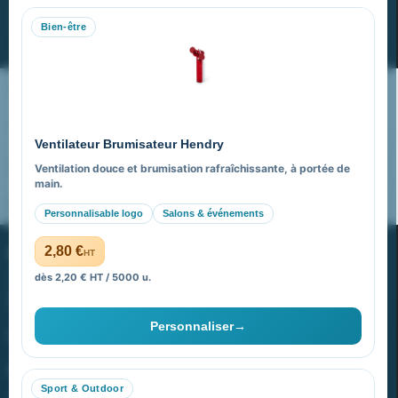
Bien-être
S’abonner
Nos expertises & accompagnement global
Pourquoi nous choisir ?
Ventilateur Brumisateur Hendry
FAQ sur Promenoch Goodies Pub France
Ventilation douce et brumisation rafraîchissante, à portée de
main.
Pourquoi ça a marché à 100% pour moi ?
Personnalisable logo
Salons & événements
PROMENOCH GOODIES
2,80 €
HT
dès 2,20 € HT / 5000 u.
Goodies Pubfrance est édité par Promenoch
Personnaliser
→
40 rue Madeleine Michelis
92 200 Neuilly
Sport & Outdoor