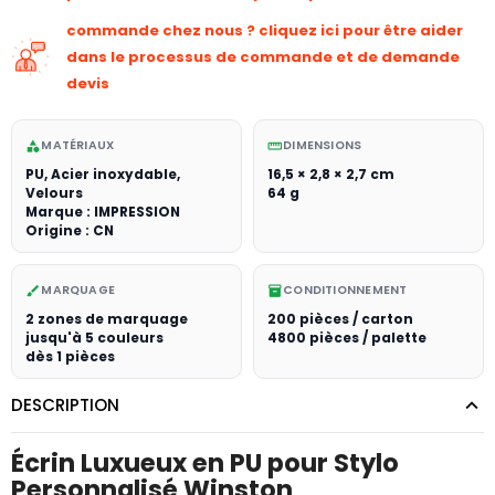
commande chez nous ? cliquez ici pour être aider
dans le processus de commande et de demande
devis
MATÉRIAUX
DIMENSIONS
category
straighten
PU, Acier inoxydable,
16,5 × 2,8 × 2,7 cm
Velours
64 g
Marque : IMPRESSION
Origine : CN
MARQUAGE
CONDITIONNEMENT
brush
inventory_2
2 zones de marquage
200 pièces / carton
jusqu'à 5 couleurs
4800 pièces / palette
dès 1 pièces
DESCRIPTION
Écrin Luxueux en PU pour Stylo
Personnalisé Winston