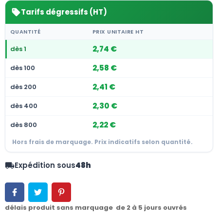
Tarifs dégressifs (HT)
sell
QUANTITÉ
PRIX UNITAIRE HT
2,74 €
dès 1
2,58 €
dès 100
2,41 €
dès 200
2,30 €
dès 400
2,22 €
dès 800
Hors frais de marquage. Prix indicatifs selon quantité.
Expédition sous
48h
local_shipping
délais produit sans marquage de 2 à 5 jours ouvrés