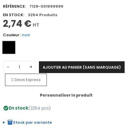
RÉFÉRENCE:
7129-001999999
EN STOCK:
3254 Produits
2,74 €
HT
Couleur :
noir
−
+
AJOUTER AU PANIER (SANS MARQUAGE)
Devis Express
Personnaliser le produit
En stock
(3254 pcs)
check_circle
inventory_2
Stock par variante