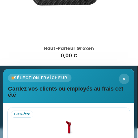
Haut-Parleur Groxen
0,00 €
×
SÉLECTION FRAÎCHEUR
Gardez vos clients ou employés au frais cet
Newsletter
été
Recevez nos dernières nouvelles et nos offres spéciales
Bien-être
S’abonner
Nos expertises & accompagnement global