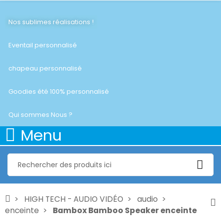
Nos sublimes réalisations !
Eventail personnalisé
chapeau personnalisé
Goodies été 100% personnalisé
Qui sommes Nous ?
Menu
HIGH TECH - AUDIO VIDÉO
audio
enceinte
Bambox Bamboo Speaker enceinte