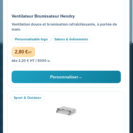
Pourquoi nous choisir ?
Ventilateur Brumisateur Hendry
FAQ sur Promenoch Goodies Pub France
Ventilation douce et brumisation rafraîchissante, à portée de
main.
Pourquoi ça a marché à 100% pour moi ?
Personnalisable logo
Salons & événements
PROMENOCH GOODIES
2,80 €
HT
dès 2,20 € HT / 5000 u.
Goodies Pubfrance est édité par Promenoch
Personnaliser
→
40 rue Madeleine Michelis
92 200 Neuilly
Sport & Outdoor
equipe@promenoch-goodies.com
VOTRE COMPTE
NOTRE SITE