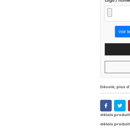
Logo / fichie
Voir l
Désolé, plus d'
délais produi
délais produi