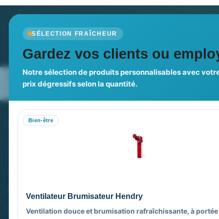
Newsletter
SÉLECTION FRAÎCHEUR
Recevez nos dernières nouvelles et nos offres spé
Gardez vos clients ou employ
Notre sélection de produits personnalisables avec votre
Nos expertises & accompagnement
Pourquoi no
prix dégressifs selon la quantité.
global
Bien-être
PROMENOCH GOODIES
VOT
Goodies Pubfrance est édité par Promenoch
M
M
40 rue Madeleine Michelis
M
92 200 Neuilly
M
Ventilateur Brumisateur Hendry
M
equipe@promenoch-goodies.com
Ventilation douce et brumisation rafraîchissante, à portée