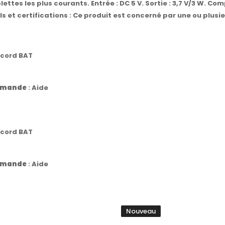
lettes les plus courants. Entrée : DC 5 V. Sortie : 3,7 V/3 W.
ls et certifications : Ce produit est concerné par une ou plusie
ccord BAT
commande
:
Aide
ccord BAT
commande
:
Aide
Nouveau