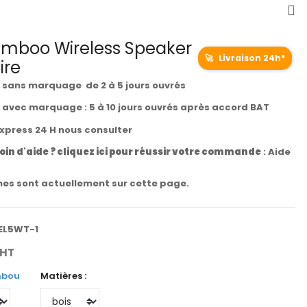
mboo Wireless Speaker
🚀
Livraison 24h*
ire
t sans marquage de 2 à 5 jours ouvrés
t avec marquage : 5 à 10 jours ouvrés après accord BAT
express 24 H nous consulter
oin d'aide ? cliquez ici pour réussir votre commande
:
Aide
es sont actuellement sur cette page.
EL5WT-1
HT
bou
Matières :