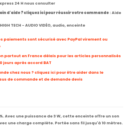
express 24 H nous consulter
oin d'aide ? cliquez ici pour réussir votre commande
:
Aide
HIGH TECH - AUDIO VIDÉO
,
audio
,
enceinte
os paiements sont sécurisé avec PayPal virement ou
e
on partout en France délais pour les articles personnalisés
10 jours après accord BAT
e chez nous ? cliquez ici pour être aider dans le
sus de commande et de demande devis
0%. Avec une puissance de 3 W, cette enceinte offre un son
vec une charge complète. Portée sans fil jusqu'à 10 mètres.