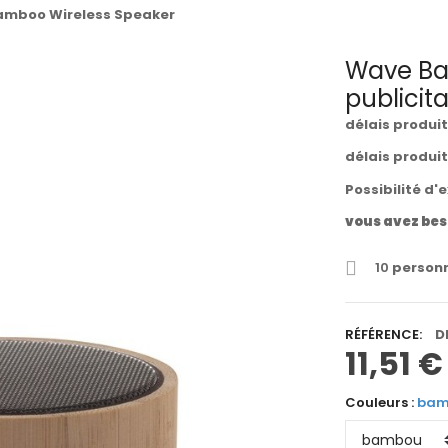
mboo Wireless Speaker
Wave Ba
publicita
délais produi
délais produi
Possibilité d'
vous avez bes
10
personn
RÉFÉRENCE:
D
11,51 €
Couleurs :
bam