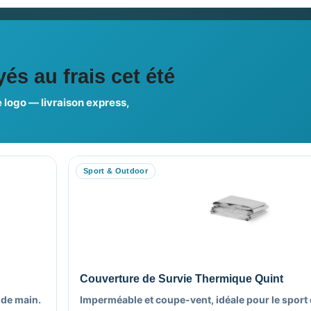
ciales
és au frais cet été
 logo — livraison express,
us choisir ?
FAQ sur Promenoch Goodie
Sport & Outdoor
RE COMPTE
NOTRE SITE
on compte
Nos Promotions
es commandes
Nouveaux Produits
es avoirs
Nous contacter
es adresses
Plan du site
Couverture de Survie Thermique Quint
es informations
 de main.
Imperméable et coupe-vent, idéale pour le sport et