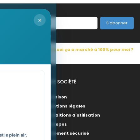
×
S’abonner
s Pub France
Pourquoi ça a marché à 100% pour moi ?
NOTRE SOCIÉTÉ
Livraison
Mentions légales
Conditions d'utilisation
A propos
Paiement sécurisé
 le plein air.