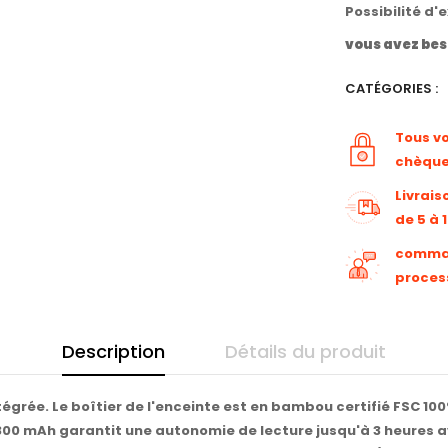
Possibilité d'
vous avez bes
CATÉGORIES :
Tous v
chèqu
Livrais
de 5 à 
command
proces
Description
Détails du produit
égrée. Le boîtier de l'enceinte est en bambou certifié FSC 10
e 300 mAh garantit une autonomie de lecture jusqu'à 3 heures a