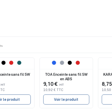
ts.
Nouveau
Nouve
de marquage
Studio de marquage
Stu
ble
disponible
disp
einte sans fil 5W
TOA Enceinte sans fil 5W
KARA
en ABS
€
9,10 €
8,7
TTC
10,92 € TTC
10,50
ir le produit
Voir le produit