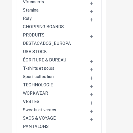
Vêtements

Stamina

Roly

CHOPPING BOARDS
PRODUITS

DESTACADOS_EUROPA
USB STOCK
ÉCRITURE & BUREAU

T-shirts et polos

Sport collection

TECHNOLOGIE

WORKWEAR

VESTES

Sweats et vestes

SACS & VOYAGE

PANTALONS