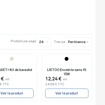
Produits par page
Trier par :
Pertinence
au
Nouveau
dio de marquage
Studio de marquage
onible
disponible
SET+ Kit de karaoké
LISTOO Enceinte sans fil
15W
5 €
12,24 €
 € TTC
14,69 € TTC
Voir le produit
Voir le produit