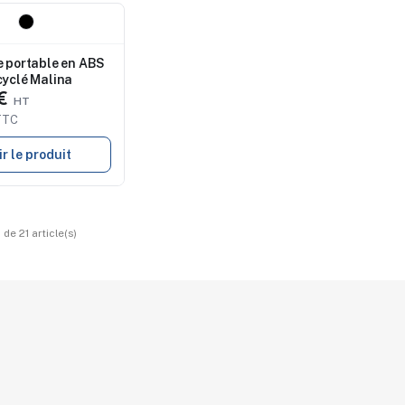
de marquage
ble
e portable en ABS
cyclé Malina
 €
TTC
ir le produit
 de 21 article(s)