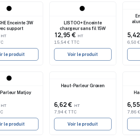
Nouveau
Nouve
de marquage
Studio de marquage
En
ble
disponible
alu
HE Enceinte 3W
LISTOO+ Enceinte
vec support
chargeur sans fil 15W
€
12,95 €
5,4
TC
15,54 € TTC
6,50 
ir le produit
Voir le produit
Nouveau
Nouve
de marquage
Studio de marquage
Stu
Haut-Parleur Groxen
ble
disponible
disp
Parleur Matjoy
Ha
€
6,62 €
6,5
TC
7,94 € TTC
7,86 
ir le produit
Voir le produit