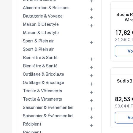

Alimentation & Boissons
Nouveau

Suono R
Bagagerie & Voyage

Wir
Maison & Lifestyle

17,82
Maison & Lifestyle
21,38 € 
Sport & Plein air

Sport & Plein air
Vo
Bien-être & Santé

Bien-être & Santé

Nouveau
Outillage & Bricolage

Sudio B
Outillage & Bricolage

Textile & Vêtements

82,53
Textile & Vêtements

99,04 € 
Saisonnier & Événementiel

Saisonnier & Événementiel

Vo
Récipient

Récipient