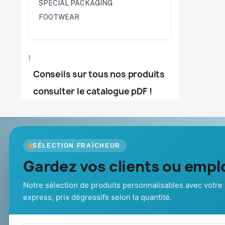
SPECIAL PACKAGING
FOOTWEAR
1
Conseils sur tous nos produits
consulter le catalogue pDF !
Goodies Pub France
Nos produits
SÉLECTION FRAÎCHEUR
Objets publicitaires · par Promenoch
Gardez vos clients ou emplo
Nouveautés
Promotions
Votre partenaire B2B pour les goodies et
Catalogue goo
cadeaux d’affaires personnalisés :
Notre sélection de produits personnalisables avec votre 
Cadeaux de fi
conseil, marquage et livraison pour
express, prix dégressifs selon la quantité.
entreprises, collectivités et
administrations.