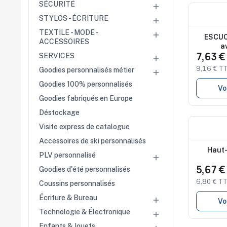
SÉCURITÉ

commerce
Nouveau
Salons
STYLOS - ÉCRITURE

professionnels
Studio 
disponi
TEXTILE - MODE -
Séminaires

ESCUC
ACCESSOIRES
Team building
a
Portes ouvertes
7,63 
SERVICES

Cadeaux d'entreprise
9,16 € T
Goodies personnalisés métier

Fin d'année
Goodies 100% personnalisés
Vo
Rentrée
Goodies fabriqués en Europe
Cérémonies
Récompenses
Déstockage
Été et plage
Visite express de catalogue
Nouveau
Campagnes RSE
Studio 
Accessoires de ski personnalisés
disponi
Voyages d'affaires
Haut-
PLV personnalisé

Animations
5,67 
commerciales
Goodies d'été personnalisés
6,80 € T
Coussins personnalisés
Écriture & Bureau

Vo
Technologie & Électronique

Enfants & Jouets