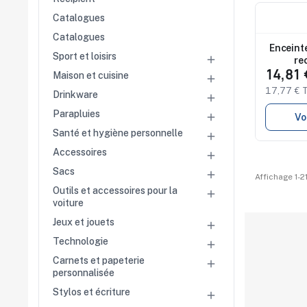
Nouveau
Catalogues
Studio 
Catalogues
disponi
Enceint
Sport et loisirs

re
14,81
Maison et cuisine

17,77 € 
Drinkware

Parapluies

Vo
Santé et hygiène personnelle

Accessoires

Sacs

Affichage 1-21
Outils et accessoires pour la

voiture
Jeux et jouets

Technologie

Carnets et papeterie

personnalisée
Stylos et écriture
