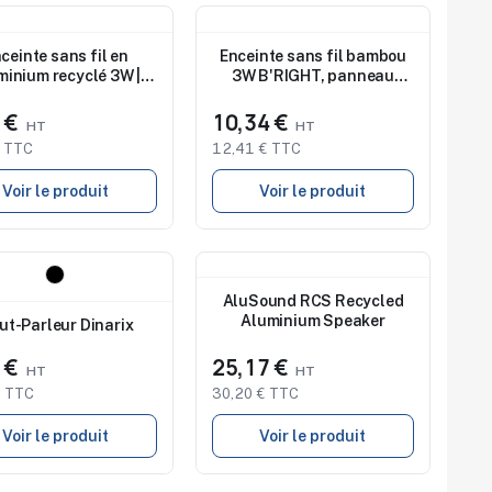
au
Nouveau
ceinte sans fil en
Enceinte sans fil bambou
minium recyclé 3W |
3W B'RIGHT, panneau
Jaquann
solaire | Androwe
2 €
10,34 €
€ TTC
12,41 € TTC
Voir le produit
Voir le produit
au
Nouveau
dio de marquage
AluSound RCS Recycled
onible
Aluminium Speaker
ut-Parleur Dinarix
5 €
25,17 €
€ TTC
30,20 € TTC
Voir le produit
Voir le produit