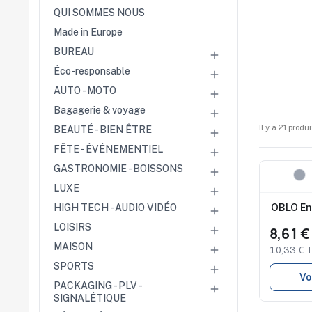
Cérémonies
QUI SOMMES NOUS
Récompenses
Made in Europe
Été et plage
Campagnes RSE
BUREAU

Éco-responsable

Voyages d'affaires
Animations
AUTO - MOTO

commerciales
Bagagerie & voyage
Entreprises

Collectivités
Il y a 21 produi
BEAUTÉ - BIEN ÊTRE

Administrations
FÊTE - ÉVÉNEMENTIEL
Écoles

Associations
GASTRONOMIE - BOISSONS

Comités d'entreprise
Nouveau
LUXE
Studio 

disponi
Agences
OBLO Enc
HIGH TECH - AUDIO VIDÉO

événementielles
LOISIRS
Hôtellerie

8,61 
Restauration
MAISON

10,33 € 
Domaines viticoles
SPORTS
Maisons de luxe

Vo
Marchés publics
PACKAGING - PLV -

SIGNALÉTIQUE
Chambres de