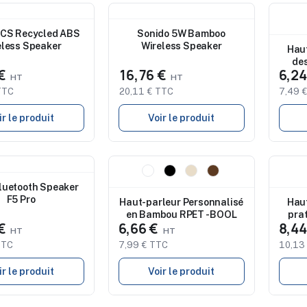
Nouveau
Nouve
Stu
CS Recycled ABS
Sonido 5W Bamboo
disp
eless Speaker
Wireless Speaker
Haut
des
 €
16,76 €
6,2
TTC
20,11 € TTC
7,49 
ir le produit
Voir le produit
Nouveau
Nouve
Studio de marquage
Stu
luetooth Speaker
disponible
disp
F5 Pro
Haut-parleur Personnalisé
Haut
en Bambou RPET - BOOL
prat
 €
6,66 €
8,4
TTC
7,99 € TTC
10,13
ir le produit
Voir le produit