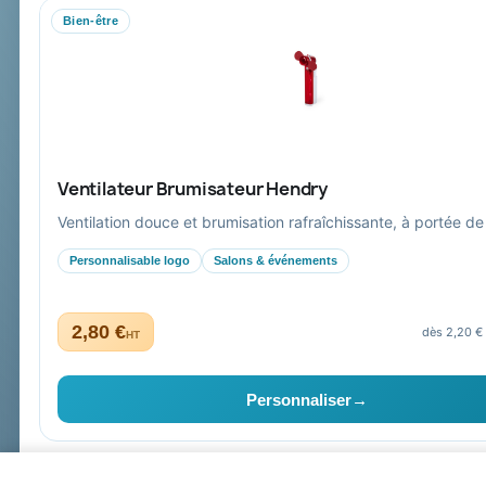
Bien-être
Mandat administratif & Chorus Pro
Paiement sécurisé
Expédition suivie
Ventilateur Brumisateur Hendry
Ventilation douce et brumisation rafraîchissante, à portée de
Personnalisable logo
Salons & événements
2,80 €
dès 2,20 €
HT
Collectivités & administrations
Devis, mandat administratif et facturation Chorus Pro ad
Personnaliser
→
High-tech