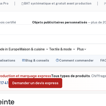
BAT systématique et gratuit avant production
Made in F
ège, bois certifié
Objets publicitaires personnalisés
— plu
de in Europe
Maison & cuisine
Textile & mode
Plus
alisations
Blog & conseils
Comment commander
FA
roduction et marquage express
Tous types de produits
. Chiffrag
17 41
Demander un devis express
einte