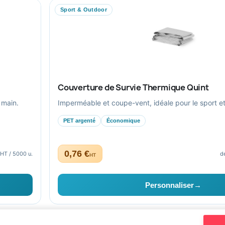
Ils nous ont fait confiance
Sport & Outdoor
Livraison
Nous contacter
Couverture de Survie Thermique Quint
 main.
Imperméable et coupe-vent, idéale pour le sport et l
PET argenté
Économique
0,76 €
 HT / 5000 u.
d
HT
aptés au secteur public.
Personnaliser
→
Bien-être