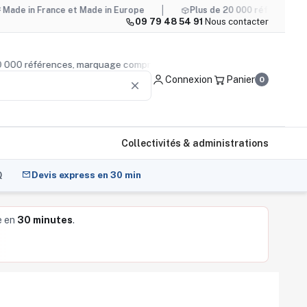
rance et Made in Europe
Plus de 20 000 références, marquage
09 79 48 54 91
·
Nous contacter
s de 20 000 références, marquage compris
Conseil produit
—
Connexion
Panier
0
clear
Collectivités & administrations
Q
Devis express en 30 min
e en
30 minutes
.