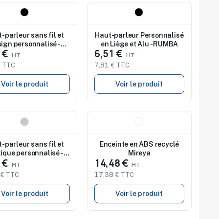
au
Nouveau
dio de marquage
Studio de marquage
onible
disponible
-parleur sans fil et
Haut-parleur Personnalisé
ign personnalisé -
en Liège et Alu - RUMBA
4 €
6,51 €
GAMA
€ TTC
7,81 € TTC
Voir le produit
Voir le produit
au
Nouveau
dio de marquage
Studio de marquage
onible
disponible
-parleur sans fil et
Enceinte en ABS recyclé
ique personnalisé -
Mireya
4 €
14,48 €
MATIC
 € TTC
17,38 € TTC
Voir le produit
Voir le produit