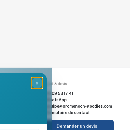
×
rces
Contact & devis
nde & devis
06 09 53 17 41
enoch Goodies
WhatsApp
equipe@promenoch-goodies.com
 retour
Formulaire de contact
urisé
Demander un devis