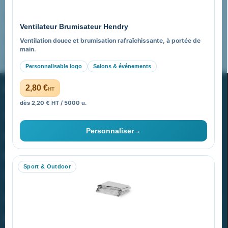
Pourquoi nous choisir ?
Ventilateur Brumisateur Hendry
FAQ sur Promenoch Goodies Pub France
Ventilation douce et brumisation rafraîchissante, à portée de
main.
Pourquoi ça a marché à 100% pour moi ?
Personnalisable logo
Salons & événements
PROMENOCH GOODIES
2,80 €
HT
dès 2,20 € HT / 5000 u.
Goodies Pubfrance est édité par Promenoch
Personnaliser
→
40 rue Madeleine Michelis
92 200 Neuilly
Sport & Outdoor
equipe@promenoch-goodies.com
VOTRE COMPTE
NOTRE SITE