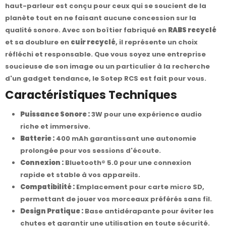
haut-parleur est conçu pour ceux qui se soucient de la
planète tout en ne faisant aucune concession sur la
qualité sonore. Avec son boîtier fabriqué en
RABS recyclé
et sa doublure en
cuir recyclé
, il représente un choix
réfléchi et responsable. Que vous soyez une entreprise
soucieuse de son image ou un particulier à la recherche
d'un gadget tendance, le Sotep RCS est fait pour vous.
Caractéristiques Techniques
Puissance Sonore :
3W pour une expérience audio
riche et immersive.
Batterie :
400 mAh garantissant une autonomie
prolongée pour vos sessions d'écoute.
Connexion :
Bluetooth® 5.0 pour une connexion
rapide et stable à vos appareils.
Compatibilité :
Emplacement pour carte micro SD,
permettant de jouer vos morceaux préférés sans fil.
Design Pratique :
Base antidérapante pour éviter les
chutes et garantir une utilisation en toute sécurité.