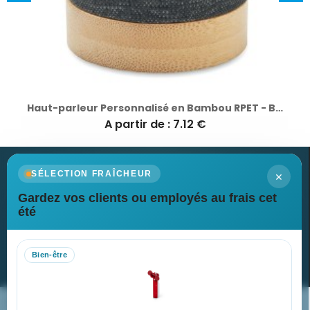
Haut-Parleur Bluetooth Personnalisé Skind pas cher
A partir de : 4.69 €
×
SÉLECTION FRAÎCHEUR
Gardez vos clients ou employés au frais cet
Newsletter
été
Recevez nos dernières nouvelles et nos offres spéciales
Bien-être
S’abonner
Nos expertises & accompagnement global