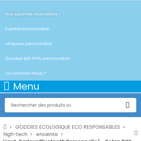
Nos sublimes réalisations !
Eventail personnalisé
chapeau personnalisé
Goodies été 100% personnalisé
Qui sommes Nous ?
Menu
GODDIES ECOLOGIQUE ECO RESPONSABLES
high-tech
enceinte