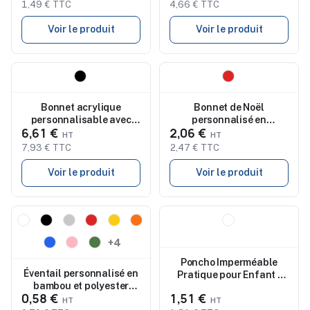
1,49 € TTC
4,66 € TTC
Voir le produit
Voir le produit
Nouveau
Nouveau
Bonnet acrylique
Bonnet de Noël
personnalisable avec
personnalisé en
6,61 €
2,06 €
lampe COB Vivian
acrylique à pompon
REDWIN
7,93 € TTC
2,47 € TTC
Voir le produit
Voir le produit
Nouveau
Nouveau
+4
Poncho Imperméable
Éventail personnalisé en
Pratique pour Enfant -
bambou et polyester
PONCHIE
0,58 €
1,51 €
LIDIA