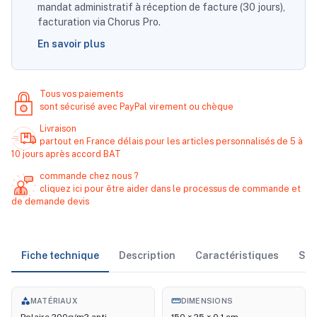
mandat administratif à réception de facture (30 jours),
facturation via Chorus Pro.
En savoir plus
Tous vos paiements
sont sécurisé avec PayPal virement ou chèque
Livraison
partout en France délais pour les articles personnalisés de 5 à
10 jours après accord BAT
commande chez nous ?
cliquez ici pour être aider dans le processus de commande et
de demande devis
Fiche technique
Description
Caractéristiques
Sto
category
straighten
MATÉRIAUX
DIMENSIONS
Polaire 200g/m2 anti-
150 × 25 × 0,1 cm