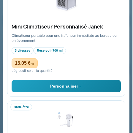
Formulaire de contact
Demander un devis
Mini Climatiseur Personnalisé Janek
Climatiseur portable pour une fraîcheur immédiate au bureau ou
Recevez nos offres spéciales
en événement.
3 vitesses
Réservoir 700 ml
15,05 €
HT
dégressif selon la quantité
Vous pouvez vous désinscrire à tout moment. Vous trouverez pour
cela nos informations de contact dans les conditions d'utilisation du
Personnaliser
→
site.
Bien-être
Collectivités & administrations
Devis, mandat administratif et facturation Chorus Pro
adaptés au secteur public.