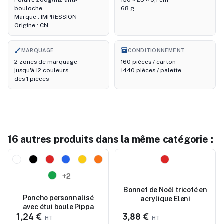
bouloche
68 g
Marque : IMPRESSION
Origine : CN
brush
inventory_2
MARQUAGE
CONDITIONNEMENT
2 zones de marquage
160 pièces / carton
jusqu'à 12 couleurs
1440 pièces / palette
dès 1 pièces
16 autres produits dans la même catégorie :
Nouveau
Nouveau
+2
Bonnet de Noël tricoté en
Poncho personnalisé
acrylique Eleni
avec étui boule Pippa
1,24 €
3,88 €