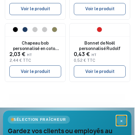
Voir le produit
Voir le produit
Nouveau
Nouveau
Chapeau bob
Bonnet de Noël
personnalisé en coton
personnalisé Rudolf
2,03 €
0,43 €
délavé 260 g/m² DEREK
2,44 € TTC
0,52 € TTC
Voir le produit
Voir le produit
Goodies Pub France
SÉLECTION FRAÎCHEUR
×
Objets publicitaires · par Promenoch
Gardez vos clients ou employés au