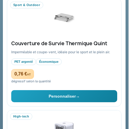
Nous contacter
Sport & Outdoor
Aide & ressources
Guide : commande & devis
FAQ sur Promenoch Goodies Pub France
Couverture de Survie Thermique Quint
Conditions de retour
Imperméable et coupe-vent, idéale pour le sport et le plein air.
Paiement sécurisé
PET argenté
Économique
Plan du site
0,76 €
HT
dégressif selon la quantité
Contact & devis
Personnaliser
→
06 09 53 17 41
WhatsApp
High-tech
equipe@promenoch-goodies.com