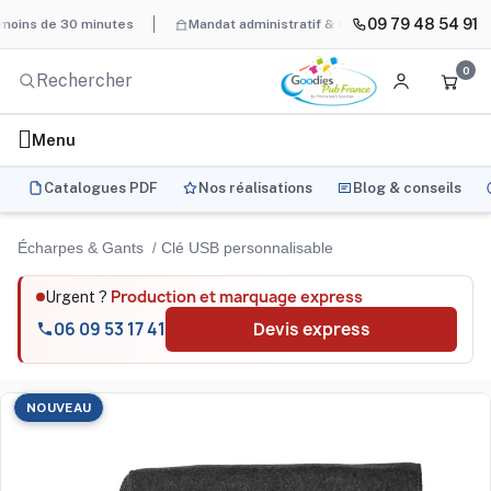
09 79 48 54 91
s de 30 minutes
Mandat administratif & Chorus Pro
BAT systém
0
Menu
Catalogues PDF
Nos réalisations
Blog & conseils
Écharpes & Gants
Clé USB personnalisable
Production et marquage express
Urgent ?
06 09 53 17 41
Devis express
NOUVEAU