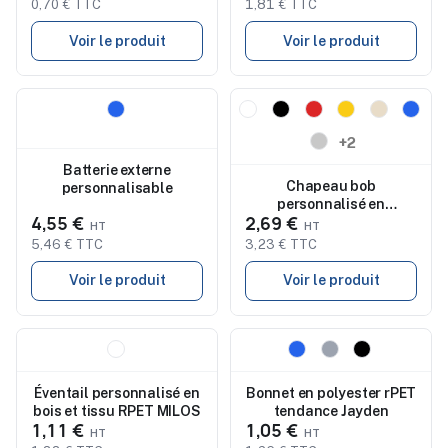
0,70 € TTC
1,81 € TTC
Voir le produit
Voir le produit
Nouveau
Nouveau
+2
Batterie externe
Chapeau bob
personnalisable
personnalisé en
4,55 €
2,69 €
microfibre imperméable
AYORA
5,46 € TTC
3,23 € TTC
Voir le produit
Voir le produit
Nouveau
Nouveau
Éventail personnalisé en
Bonnet en polyester rPET
bois et tissu RPET MILOS
tendance Jayden
1,11 €
1,05 €